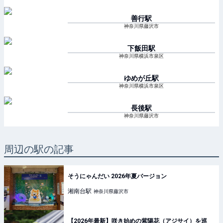
善行
駅
神奈川県藤沢市
下飯田
駅
神奈川県横浜市泉区
ゆめが丘
駅
神奈川県横浜市泉区
長後
駅
神奈川県藤沢市
周辺の駅の記事
そうにゃんだい 2026年夏バージョン
湘南台
駅
神奈川県藤沢市
【2026年最新】咲き始めの紫陽花（アジサイ）を巡