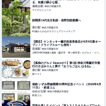
る、初夏の静かな散…
湘南台
駅
神奈川県藤沢市
マイナビニュース
財閥系16代当主私邸・俣野別邸庭園へ
善行
駅
神奈川県藤沢市
45歳からの心のラグジュアリーメディア
【開店】ケンタッキー藤沢街道長後店が4月9日新オー
プン！ドライブスルーも便利！
長後
駅
神奈川県藤沢市
JIMOHACK湘南 | 湘南（藤沢市・茅ヶ崎市等）のグルメ・イベント・観光情報
【孤独のグルメ Season11】第1話 神奈川県藤沢市善
行のさばみりんと豚汁『おうちごはん はるね』
2026/4/3放送|旅リスト
善行
駅
神奈川県藤沢市
旅リスト
相鉄 いずみ野線開業50周年記念イベント（2026年4月
11日） - 鉄道コム
ゆめが丘
駅
神奈川県横浜市泉区
鉄道コム
宇宙を楽しむイベント「宙トス１ＤＡＹキッズワール