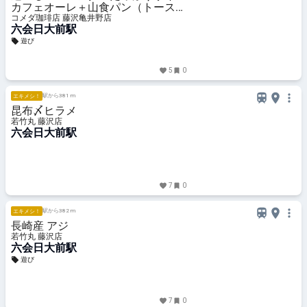
カフェオーレ＋山食パン（トース
ト）手作りたまごペースト
コメダ珈琲店 藤沢亀井野店
六会日大前駅
遊び
5
0
駅から381 m
エキメシ！
昆布〆ヒラメ
若竹丸 藤沢店
六会日大前駅
7
0
駅から382 m
エキメシ！
長崎産 アジ
若竹丸 藤沢店
六会日大前駅
遊び
7
0