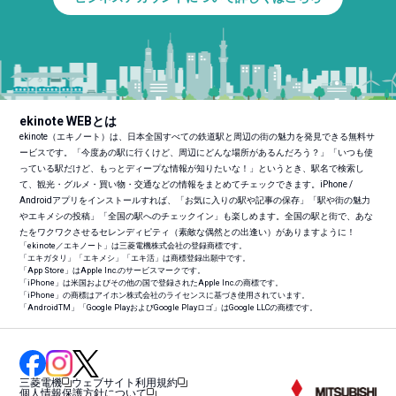
ekinote WEBとは
ekinote（エキノート）は、日本全国すべての鉄道駅と周辺の街の魅力を発見できる無料サ
ービスです。「今度あの駅に行くけど、周辺にどんな場所があるんだろう？」「いつも使
っている駅だけど、もっとディープな情報が知りたいな！」というとき、駅名で検索し
て、観光・グルメ・買い物・交通などの情報をまとめてチェックできます。iPhone /
Androidアプリをインストールすれば、「お気に入りの駅や記事の保存」「駅や街の魅力
やエキメシの投稿」「全国の駅へのチェックイン」も楽しめます。全国の駅と街で、あな
たをワクワクさせるセレンディピティ（素敵な偶然との出逢い）がありますように！
「ekinote／エキノート」は三菱電機株式会社の登録商標です。
「エキガタリ」「エキメシ」「エキ活」は商標登録出願中です。
「App Store」はApple Inc.のサービスマークです。
「iPhone」は米国およびその他の国で登録されたApple Inc.の商標です。
「iPhone」の商標はアイホン株式会社のライセンスに基づき使用されています。
「Android
TM
」「Google PlayおよびGoogle Playロゴ」はGoogle LLCの商標です。
三菱電機
ウェブサイト利用規約
個人情報保護方針について