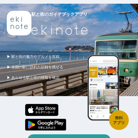
駅と街のガイドブックアプリ
▶ 駅と街の魅力やグルメを投稿
▶ 全国の駅に訪れた記録を残せる
▶ あらゆる駅と街の情報を確認