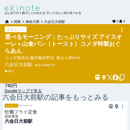
はじめて行く駅のことがわかる 行ってみたい街が見つかる
5
0
関東
神奈川県
六会日大前駅
エキメシ！
選べるモーニング：たっぷりサイズ アイスオ
ーレ＋山食パン（トースト）コメダ特製おぐ
らあん
コメダ珈琲店 藤沢亀井野店
駅から
869 m
六会日大前
駅
神奈川県藤沢市
遊び
740円
Googleマップで見る
六会日大前
駅の記事をもっとみる
駅から643 m
エキメシ！
牡蠣フライ定食
高砂食堂
六会日大前駅