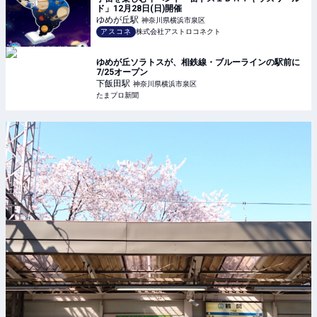
ド」12月28日(日)開催
ゆめが丘
駅
神奈川県横浜市泉区
アスコネ
株式会社アストロコネクト
ゆめが丘ソラトスが、相鉄線・ブルーラインの駅前に
7/25オープン
下飯田
駅
神奈川県横浜市泉区
たまプロ新聞