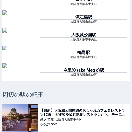
大阪府大阪市中央区
深江橋
駅
大阪府大阪市東成区
大阪城公園
駅
大阪府大阪市中央区
鴫野
駅
大阪府大阪市城東区
今里(Osaka Metro)
駅
大阪府大阪市東成区
周辺の駅の記事
【最新】大阪城公園周辺のおしゃれカフェ＆レストラ
ン12選｜天守閣を望む絶景レストランから、モーニン
グの人気店、こだわりスイーツが楽しめるカフェま
森ノ宮
駅
大阪府大阪市中央区
で！｜るるぶ&more.
るるぶ&more.