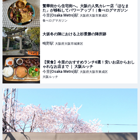
繁華街から住宅街へ。大阪の人気カレー店「ほなま
た」が移転してパワーアップ！ | 食べログマガジン
今里(Osaka Metro)
駅
大阪府大阪市東成区
食べログマガジン
大坂冬の陣における上杉景勝の陣所跡
鴫野
駅
大阪府大阪市城東区
【実食】今里のおすすめランチ6選！安いお店からおし
ゃれなお店まで ｜ 大阪ルッチ
今里(Osaka Metro)
駅
大阪府大阪市東成区
大阪ルッチ