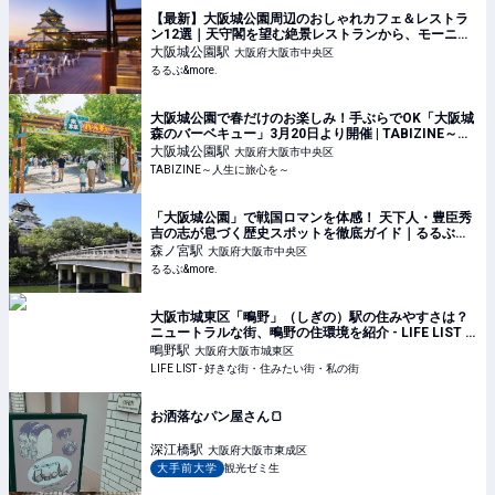
【最新】大阪城公園周辺のおしゃれカフェ＆レストラ
ン12選｜天守閣を望む絶景レストランから、モーニン
グの人気店、こだわりスイーツが楽しめるカフェま
大阪城公園
駅
大阪府大阪市中央区
で！｜るるぶ&more.
るるぶ&more.
大阪城公園で春だけのお楽しみ！手ぶらでOK「大阪城
森のバーベキュー」3月20日より開催 | TABIZINE～人
生に旅心を～
大阪城公園
駅
大阪府大阪市中央区
TABIZINE～人生に旅心を～
「大阪城公園」で戦国ロマンを体感！ 天下人・豊臣秀
吉の志が息づく歴史スポットを徹底ガイド｜るるぶ
&more.
森ノ宮
駅
大阪府大阪市中央区
るるぶ&more.
大阪市城東区「鴫野」（しぎの）駅の住みやすさは？
ニュートラルな街、鴫野の住環境を紹介 - LIFE LIST -
好きな街・住みたい街・私の街
鴫野
駅
大阪府大阪市城東区
LIFE LIST - 好きな街・住みたい街・私の街
お洒落なパン屋さん🍞
深江橋
駅
大阪府大阪市東成区
大手前大学
観光ゼミ生