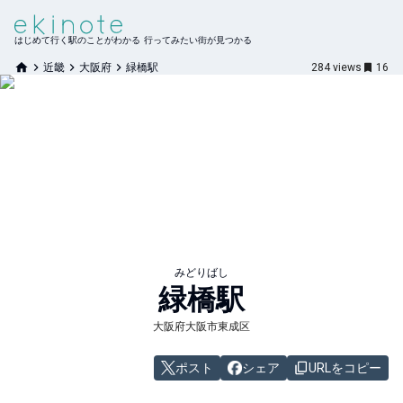
はじめて行く駅のことがわかる 行ってみたい街が見つかる
近畿
大阪府
緑橋駅
284
views
16
みどりばし
緑橋
駅
大阪府大阪市東成区
ポスト
シェア
URLをコピー