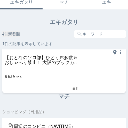
エキガタリ
マチ
エキ
エキガタリ
新着順
1
件の記事を表示しています
【おとなのソロ部】ひとり席多数＆
おしゃべり禁止！ 大阪のブックカ
フェ「ホンのジカン」で静かなひと
りカフェ時間｜るるぶ&more.
るるぶ&more.
5
マチ
ショッピング（日用品）
周辺のコンビニ（NAVITIME）