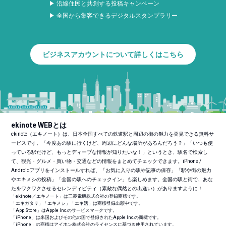
▶ 沿線住民と共創する投稿キャンペーン
▶ 全国から集客できるデジタルスタンプラリー
ビジネスアカウントについて詳しくはこちら
ekinote WEBとは
ekinote（エキノート）は、日本全国すべての鉄道駅と周辺の街の魅力を発見できる無料サ
ービスです。「今度あの駅に行くけど、周辺にどんな場所があるんだろう？」「いつも使
っている駅だけど、もっとディープな情報が知りたいな！」というとき、駅名で検索し
て、観光・グルメ・買い物・交通などの情報をまとめてチェックできます。iPhone /
Androidアプリをインストールすれば、「お気に入りの駅や記事の保存」「駅や街の魅力
やエキメシの投稿」「全国の駅へのチェックイン」も楽しめます。全国の駅と街で、あな
たをワクワクさせるセレンディピティ（素敵な偶然との出逢い）がありますように！
「ekinote／エキノート」は三菱電機株式会社の登録商標です。
「エキガタリ」「エキメシ」「エキ活」は商標登録出願中です。
「App Store」はApple Inc.のサービスマークです。
「iPhone」は米国およびその他の国で登録されたApple Inc.の商標です。
「iPhone」の商標はアイホン株式会社のライセンスに基づき使用されています。