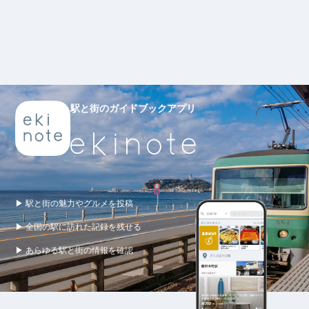
駅と街のガイドブックアプリ
▶ 駅と街の魅力やグルメを投稿
▶ 全国の駅に訪れた記録を残せる
▶ あらゆる駅と街の情報を確認