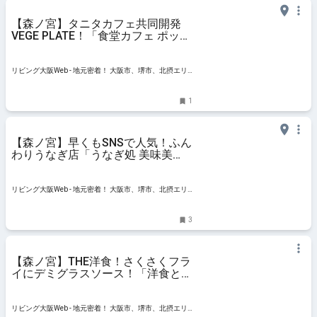
【森ノ宮】タニタカフェ共同開発
VEGE PLATE！「食堂カフェ ポット
×タニタカフェ もりのみやキュー
ズモールベース店」
リビング大阪Web - 地元密着！ 大阪市、堺市、北摂エリ
ア、京阪沿線ほかのグルメ、イベント、お出かけ、習い
事情報
1
【森ノ宮】早くもSNSで人気！ふん
わりうなぎ店「うなぎ処 美味美
UMAMI（うまみ）」
リビング大阪Web - 地元密着！ 大阪市、堺市、北摂エリ
ア、京阪沿線ほかのグルメ、イベント、お出かけ、習い
事情報
3
【森ノ宮】THE洋食！さくさくフラ
イにデミグラスソース！「洋食とビ
ール フレンドシップ」
リビング大阪Web - 地元密着！ 大阪市、堺市、北摂エリ