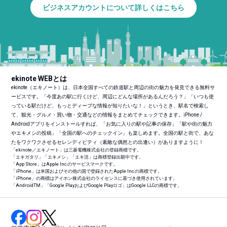
ビジネスアカウントについて詳しくはこちら
ekinote WEBとは
ekinote（エキノート）は、日本全国すべての鉄道駅と周辺の街の魅力を発見できる無料サ
ービスです。「今度あの駅に行くけど、周辺にどんな場所があるんだろう？」「いつも使
っている駅だけど、もっとディープな情報が知りたいな！」というとき、駅名で検索し
て、観光・グルメ・買い物・交通などの情報をまとめてチェックできます。iPhone /
Androidアプリをインストールすれば、「お気に入りの駅や記事の保存」「駅や街の魅力
やエキメシの投稿」「全国の駅へのチェックイン」も楽しめます。全国の駅と街で、あな
たをワクワクさせるセレンディピティ（素敵な偶然との出逢い）がありますように！
「ekinote／エキノート」は三菱電機株式会社の登録商標です。
「エキガタリ」「エキメシ」「エキ活」は商標登録出願中です。
「App Store」はApple Inc.のサービスマークです。
「iPhone」は米国およびその他の国で登録されたApple Inc.の商標です。
「iPhone」の商標はアイホン株式会社のライセンスに基づき使用されています。
「Android
TM
」「Google PlayおよびGoogle Playロゴ」はGoogle LLCの商標です。