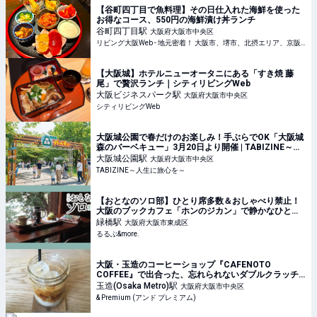
【谷町四丁目で魚料理】その日仕入れた海鮮を使った
お得なコース、550円の海鮮漬け丼ランチ
谷町四丁目
駅
大阪府大阪市中央区
リビング大阪Web - 地元密着！ 大阪市、堺市、北摂エリア、京阪沿線ほかのグルメ、イベント、お出かけ、習い事情報
【大阪城】ホテルニューオータニにある「すき焼 藤
尾」で贅沢ランチ｜シティリビングWeb
大阪ビジネスパーク
駅
大阪府大阪市中央区
シティリビングWeb
大阪城公園で春だけのお楽しみ！手ぶらでOK「大阪城
森のバーベキュー」3月20日より開催 | TABIZINE～人
生に旅心を～
大阪城公園
駅
大阪府大阪市中央区
TABIZINE～人生に旅心を～
【おとなのソロ部】ひとり席多数＆おしゃべり禁止！
大阪のブックカフェ「ホンのジカン」で静かなひとり
カフェ時間｜るるぶ&more.
緑橋
駅
大阪府大阪市東成区
るるぶ&more.
大阪・玉造のコーヒーショップ『CAFENOTO
COFFEE』で出合った、忘れられないダブルクラッチ
ラテ。写真と文：石井ブレンド (お笑い芸人、
玉造(Osaka Metro)
駅
大阪府大阪市中央区
『GOODFEELING COFFEE』オーナー) #1
& Premium (アンド プレミアム)