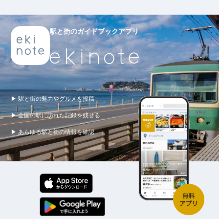
駅と街のガイドブックアプリ
▶ 駅と街の魅力やグルメを投稿
▶ 全国の駅に訪れた記録を残せる
▶ あらゆる駅と街の情報を確認