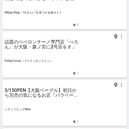
｜KKday Blog - "行きたい"を見つけ
る旅ガイド
KKday Blog – "行きたい"を見つける旅ガイド
9
話題のペペロンチーノ専門店「ぺろ
ん」が大阪・森ノ宮に2号店をオー
プン | PrettyOnline
PrettyOnline（プリティオンライン）
7
3/15OPEN【大阪ベーグル】初日か
ら完売の気になるお店『パラベーグ
ル』｜シティリビングWeb
シティリビングWeb
2