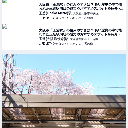
大阪市「玉造駅」の住みやすさは？ 長い歴史の中で培
われた玉造駅周辺の魅力やおすすめスポットを紹介 -
LIFE LIST - 好きな街・住みたい街・私の街
玉造(Osaka Metro)
駅
大阪府大阪市中央区
LIFE LIST - 好きな街・住みたい街・私の街
大阪市「玉造駅」の住みやすさは？ 長い歴史の中で培
われた玉造駅周辺の魅力やおすすめスポットを紹介 -
LIFE LIST - 好きな街・住みたい街・私の街
玉造(大阪環状線)
駅
大阪府大阪市天王寺区
LIFE LIST - 好きな街・住みたい街・私の街