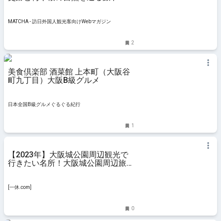
MATCHA - 訪日外国人観光客向け
Webマガジン
MATCHA - 訪日外国人観光客向けWebマガジン
2
美食倶楽部 酒菜館 上本町（大阪谷
町九丁目）大阪B級グルメ
日本全国B級グルメぐるぐる紀行
1
【2023年】大阪城公園周辺観光で
行きたい名所！大阪城公園周辺旅行
おすすめ人気スポット30選 - [一
休.com]
[一休.com]
0