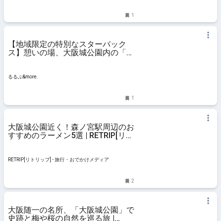
ア、京阪沿線ほかのグルメ、イベント、お出かけ、習い
事情報
1
【地域限定の特別なスターバック
ス】憩いの場、大阪城公園内の「ス
ターバックス コーヒー 大阪城公園
森ノ宮店」｜るるぶ&more.
るるぶ&more.
1
大阪城公園近く！森ノ宮駅周辺のお
すすめのラーメン5選 | RETRIP[リト
リップ]
RETRIP[リトリップ] - 旅行・おでかけメディア
2
大阪随一の名所、「大阪城公園」で
史跡と梅や桜の自然を巡る旅 |