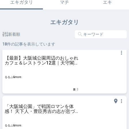
エキガタリ
マチ
エキ
エキガタリ
新着順
18
件の記事を表示しています
【最新】大阪城公園周辺のおしゃれ
カフェ＆レストラン12選｜天守閣
を望む絶景レストランから、モーニ
ングの人気店、こだわりスイーツが
楽しめるカフェまで！｜るるぶ
るるぶ&more.
&more.
3
「大阪城公園」で戦国ロマンを体
感！ 天下人・豊臣秀吉の志が息づ
く歴史スポットを徹底ガイド｜るる
ぶ&more.
るるぶ&more.