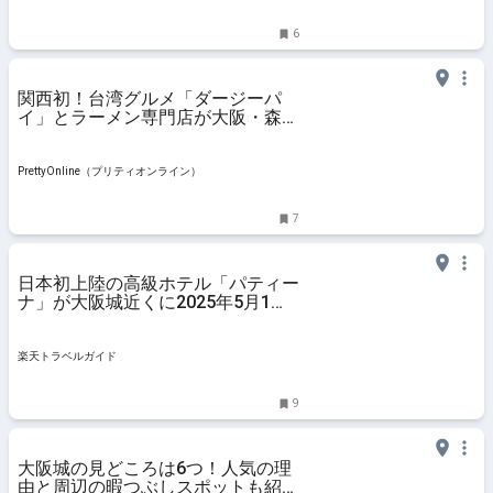
6
関西初！台湾グルメ「ダージーパ
イ」とラーメン専門店が大阪・森ノ
宮に登場 | PrettyOnline
PrettyOnline（プリティオンライン）
7
日本初上陸の高級ホテル「パティー
ナ」が大阪城近くに2025年5月1日
開業！ 【楽天トラベル】
楽天トラベルガイド
9
大阪城の見どころは6つ！人気の理
由と周辺の暇つぶしスポットも紹介