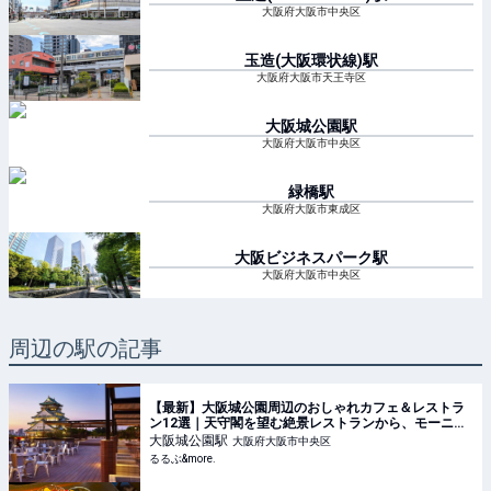
大阪府大阪市中央区
玉造(大阪環状線)
駅
大阪府大阪市天王寺区
大阪城公園
駅
大阪府大阪市中央区
緑橋
駅
大阪府大阪市東成区
大阪ビジネスパーク
駅
大阪府大阪市中央区
周辺の駅の記事
【最新】大阪城公園周辺のおしゃれカフェ＆レストラ
ン12選｜天守閣を望む絶景レストランから、モーニン
グの人気店、こだわりスイーツが楽しめるカフェま
大阪城公園
駅
大阪府大阪市中央区
で！｜るるぶ&more.
るるぶ&more.