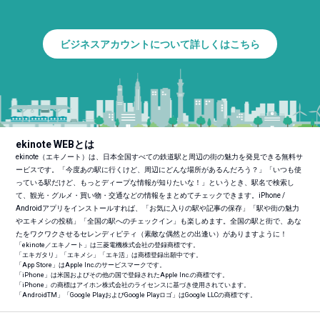
ビジネスアカウントについて詳しくはこちら
ekinote WEBとは
ekinote（エキノート）は、日本全国すべての鉄道駅と周辺の街の魅力を発見できる無料サ
ービスです。「今度あの駅に行くけど、周辺にどんな場所があるんだろう？」「いつも使
っている駅だけど、もっとディープな情報が知りたいな！」というとき、駅名で検索し
て、観光・グルメ・買い物・交通などの情報をまとめてチェックできます。iPhone /
Androidアプリをインストールすれば、「お気に入りの駅や記事の保存」「駅や街の魅力
やエキメシの投稿」「全国の駅へのチェックイン」も楽しめます。全国の駅と街で、あな
たをワクワクさせるセレンディピティ（素敵な偶然との出逢い）がありますように！
「ekinote／エキノート」は三菱電機株式会社の登録商標です。
「エキガタリ」「エキメシ」「エキ活」は商標登録出願中です。
「App Store」はApple Inc.のサービスマークです。
「iPhone」は米国およびその他の国で登録されたApple Inc.の商標です。
「iPhone」の商標はアイホン株式会社のライセンスに基づき使用されています。
「Android
TM
」「Google PlayおよびGoogle Playロゴ」はGoogle LLCの商標です。