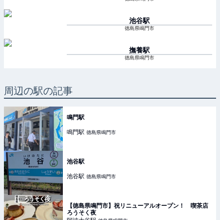
池谷
駅
徳島県鳴門市
撫養
駅
徳島県鳴門市
周辺の駅の記事
鳴門駅
鳴門
駅
徳島県鳴門市
池谷駅
池谷
駅
徳島県鳴門市
【徳島県鳴門市】祝リニューアルオープン！ 喫茶店
ろうそく夜