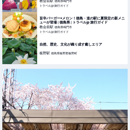
教会前
駅
徳島県鳴門市
トラベルjp 旅行ガイド
旨辛バーガー×メロン！徳島・道の駅に夏限定の新メニ
ューが登場 | 徳島県 | トラベルjp 旅行ガイド
教会前
駅
徳島県鳴門市
トラベルjp 旅行ガイド
自然、歴史、文化が織り成す癒しエリア
板野
駅
徳島県板野郡板野町