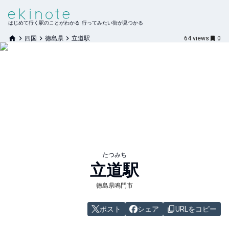
はじめて行く駅のことがわかる 行ってみたい街が見つかる
四国
徳島県
立道駅
64
views
0
たつみち
立道
駅
徳島県鳴門市
ポスト
シェア
URLをコピー