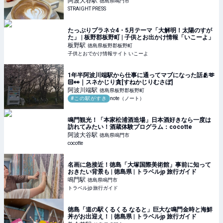
阿波大谷
駅
徳島県鳴門市
STRAIGHT PRESS
たっぷりプラネ☆4・5月テーマ「大解明！太陽のすが
た」 | 板野郡板野町 | 子供とお出かけ情報「いこーよ」
板野
駅
徳島県板野郡板野町
子供とおでかけ情報サイト いこーよ
1年半阿波川端駅から仕事に通ってマブになった話🫂🫶
🏻👀｜スネかじり貪[すねかじりむさぼ]
阿波川端
駅
徳島県板野郡板野町
#この駅がすき
note（ノート）
鳴門観光！「本家松浦酒造場」日本酒好きなら一度は
訪れてみたい！酒蔵体験プログラム：cocotte
阿波大谷
駅
徳島県鳴門市
cocotte
名画に急接近！徳島「大塚国際美術館」事前に知って
おきたい背景も | 徳島県 | トラベルjp 旅行ガイド
鳴門
駅
徳島県鳴門市
トラベルjp 旅行ガイド
徳島「道の駅くるくる なると」巨大な鳴門金時と海鮮
丼がお出迎え！ | 徳島県 | トラベルjp 旅行ガイド