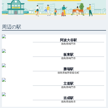
周辺の駅
阿波大谷
駅
徳島県鳴門市
板東
駅
徳島県鳴門市
勝瑞
駅
徳島県板野郡藍住町
立道
駅
徳島県鳴門市
吉成
駅
徳島県徳島市