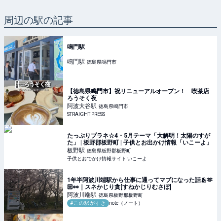
周辺の駅の記事
鳴門駅
鳴門
駅
徳島県鳴門市
【徳島県鳴門市】祝リニューアルオープン！ 喫茶店
ろうそく夜
阿波大谷
駅
徳島県鳴門市
STRAIGHT PRESS
たっぷりプラネ☆4・5月テーマ「大解明！太陽のすが
た」 | 板野郡板野町 | 子供とお出かけ情報「いこーよ」
板野
駅
徳島県板野郡板野町
子供とおでかけ情報サイト いこーよ
1年半阿波川端駅から仕事に通ってマブになった話🫂🫶
🏻👀｜スネかじり貪[すねかじりむさぼ]
阿波川端
駅
徳島県板野郡板野町
#この駅がすき
note（ノート）