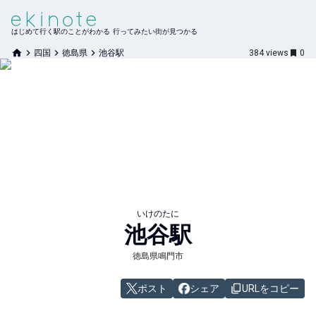
はじめて行く駅のことがわかる 行ってみたい街が見つかる
四国
徳島県
池谷駅
384
views
0
いけのたに
池谷
駅
徳島県鳴門市
ポスト
シェア
URLをコピー