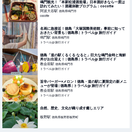
鳴門観光！「本家松浦酒造場」日本酒好きなら一度は
訪れてみたい！酒蔵体験プログラム：cocotte
阿波大谷
駅
徳島県鳴門市
cocotte
名画に急接近！徳島「大塚国際美術館」事前に知って
おきたい背景も | 徳島県 | トラベルjp 旅行ガイド
鳴門
駅
徳島県鳴門市
トラベルjp 旅行ガイド
徳島「道の駅くるくる なると」巨大な鳴門金時と海鮮
丼がお出迎え！ | 徳島県 | トラベルjp 旅行ガイド
教会前
駅
徳島県鳴門市
トラベルjp 旅行ガイド
旨辛バーガー×メロン！徳島・道の駅に夏限定の新メニ
ューが登場 | 徳島県 | トラベルjp 旅行ガイド
教会前
駅
徳島県鳴門市
トラベルjp 旅行ガイド
自然、歴史、文化が織り成す癒しエリア
板野
駅
徳島県板野郡板野町