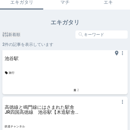
エキガタリ
マチ
エキ
エキガタリ
新着順
2
件の記事を表示しています
池谷駅
旅行
2
高徳線と鳴門線にはさまれた駅舎
JR四国高徳線 池谷駅【木造駅舎
コレクション】122 | 鉄道コラム |
鉄道チャンネル
鉄道チャンネル