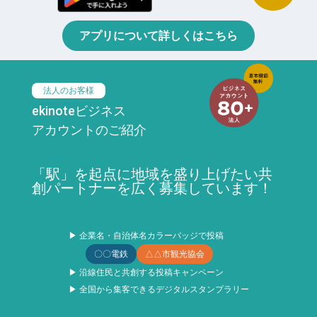
アプリについて詳しくはこちら
法人のお客様
ekinoteビジネス
アカウントのご紹介
「駅」を起点に地域を盛り上げたい共
創パートナーを広く募集しています！
▶ 企業名・自治体名カラーバッジで投稿
〇〇電鉄
△△市観光協会
▶ 沿線住民と共創する投稿キャンペーン
▶ 全国から集客できるデジタルスタンプラリー