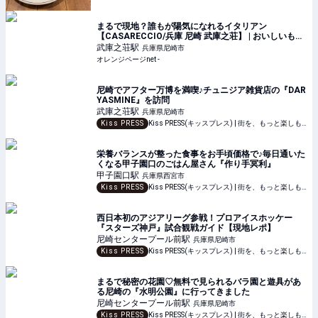
まるで現地？誰もが陽気になれるイタリアン
【CASARECCIO/兵庫 尼崎 武庫之荘】 | おいしいもの
発見 | オレンジページnet
武庫之荘
駅
兵庫県尼崎市
オレンジページnet -
尼崎でアフター万博を満喫♪チュニジア雑貨店の『DAR
YASMINE』を訪問
武庫之荘
駅
兵庫県尼崎市
Kiss PRESS
Kiss PRESS(キッスプレス) | 街を、もっと楽しもう
栄養バランスが整った食事をお手頃価格で♪毎日通いた
くなる甲子園口のごはん屋さん『作り手冥利』
甲子園口
駅
兵庫県西宮市
Kiss PRESS
Kiss PRESS(キッスプレス) | 街を、もっと楽しもう
西日本初のアジアリーグ参戦！プロアイスホッケー
『スターズ神戸』試合観戦ガイド【現地レポ】
尼崎センタープール前
駅
兵庫県尼崎市
Kiss PRESS
Kiss PRESS(キッスプレス) | 街を、もっと楽しもう
まるで秘密の花園♡無料で見られるバラ園と遊具があ
る尼崎の『水明公園』に行ってきました
尼崎センタープール前
駅
兵庫県尼崎市
Kiss PRESS
Kiss PRESS(キッスプレス) | 街を、もっと楽しもう