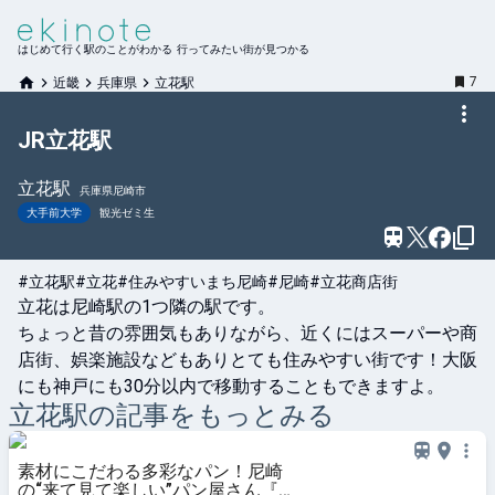
はじめて行く駅のことがわかる 行ってみたい街が見つかる
7
近畿
兵庫県
立花駅
JR立花駅
立花
駅
兵庫県尼崎市
大手前大学
観光ゼミ生
#立花駅
#立花
#住みやすいまち尼崎
#尼崎
#立花商店街
立花は尼崎駅の1つ隣の駅です。

ちょっと昔の雰囲気もありながら、近くにはスーパーや商
店街、娯楽施設などもありとても住みやすい街です！大阪
にも神戸にも30分以内で移動することもできますよ。
立花
駅の記事をもっとみる
素材にこだわる多彩なパン！尼崎
の“来て見て楽しい”パン屋さん『ベ