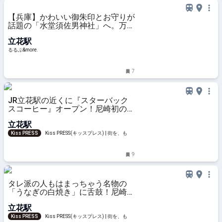
【兵庫】かわいい御朱印とお守りが
話題の「水堂須佐男神社」へ。万葉
集をモチーフにした天井画も要チェ
立花駅
ック｜るるぶ&more.
るるぶ&more.
7
JR立花駅の近くに『スターバック
スコーヒー』オープン！尼崎初のド
ライブスルー店舗
立花駅
Kiss PRESS
Kiss PRESS(キッスプレス) | 街を、もっ
と楽しもう
9
タレ派の人もはまっちゃう名物の
「うなぎの白焼き」に舌鼓！尼崎市
立花町『染わか』
立花駅
Kiss PRESS
Kiss PRESS(キッスプレス) | 街を、もっ