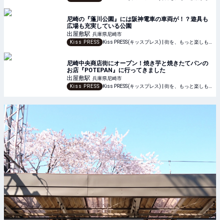
尼崎の『蓬川公園』には阪神電車の車両が！？遊具も
広場も充実している公園
出屋敷
駅
兵庫県尼崎市
Kiss PRESS
Kiss PRESS(キッスプレス) | 街を、もっと楽しもう
尼崎中央商店街にオープン！焼き芋と焼きたてパンの
お店『POTEPAN』に行ってきました
出屋敷
駅
兵庫県尼崎市
Kiss PRESS
Kiss PRESS(キッスプレス) | 街を、もっと楽しもう