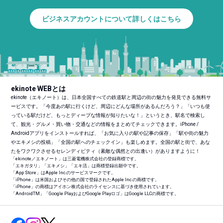
ビジネスアカウントについて詳しくはこちら
ekinote WEBとは
ekinote（エキノート）は、日本全国すべての鉄道駅と周辺の街の魅力を発見できる無料サ
ービスです。「今度あの駅に行くけど、周辺にどんな場所があるんだろう？」「いつも使
っている駅だけど、もっとディープな情報が知りたいな！」というとき、駅名で検索し
て、観光・グルメ・買い物・交通などの情報をまとめてチェックできます。iPhone /
Androidアプリをインストールすれば、「お気に入りの駅や記事の保存」「駅や街の魅力
やエキメシの投稿」「全国の駅へのチェックイン」も楽しめます。全国の駅と街で、あな
たをワクワクさせるセレンディピティ（素敵な偶然との出逢い）がありますように！
「ekinote／エキノート」は三菱電機株式会社の登録商標です。
「エキガタリ」「エキメシ」「エキ活」は商標登録出願中です。
「App Store」はApple Inc.のサービスマークです。
「iPhone」は米国およびその他の国で登録されたApple Inc.の商標です。
「iPhone」の商標はアイホン株式会社のライセンスに基づき使用されています。
「Android
TM
」「Google PlayおよびGoogle Playロゴ」はGoogle LLCの商標です。