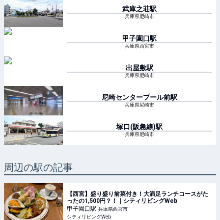
武庫之荘
駅
兵庫県尼崎市
甲子園口
駅
兵庫県西宮市
出屋敷
駅
兵庫県尼崎市
尼崎センタープール前
駅
兵庫県尼崎市
塚口(阪急線)
駅
兵庫県尼崎市
周辺の駅の記事
【西宮】盛り盛り前菜付き！大満足ランチコースがた
ったの1,500円？！｜シティリビングWeb
甲子園口
駅
兵庫県西宮市
シティリビングWeb