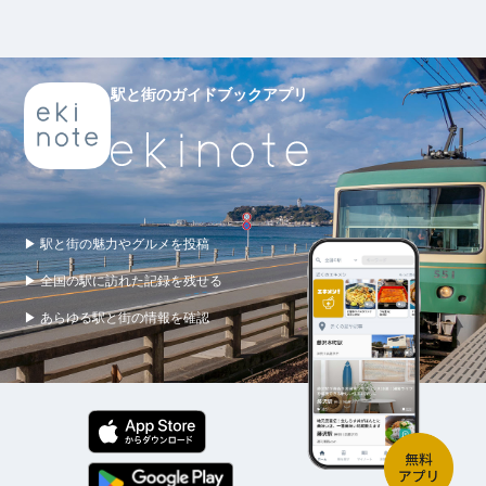
駅と街のガイドブックアプリ
▶ 駅と街の魅力やグルメを投稿
▶ 全国の駅に訪れた記録を残せる
▶ あらゆる駅と街の情報を確認