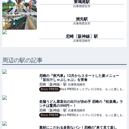
東鳴尾
駅
兵庫県西宮市
洲先
駅
兵庫県西宮市
尼崎〔阪神線〕
駅
兵庫県尼崎市
周辺の駅の記事
尼崎の『夜汽車』12月からスタートした新メニュー
「旨出汁しゃぶしゃぶ」を実食
尼崎〔阪神線〕
駅
兵庫県尼崎市
Kiss PRESS
Kiss PRESS(キッスプレス) | 街を、もっと楽しもう
老舗うどん屋直伝の出汁が決め手 尼崎の『松楽庵』ラ
ンチは驚異の390円～！
尼崎〔阪神線〕
駅
兵庫県尼崎市
Kiss PRESS
Kiss PRESS(キッスプレス) | 街を、もっと楽しもう
素材にこだわる多彩なパン！尼崎の“来て見て楽し