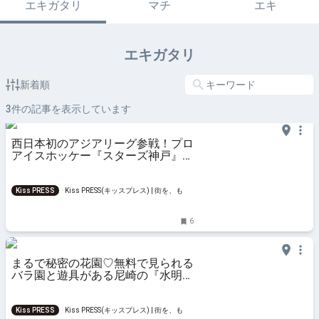
エキガタリ
マチ
エキ
エキガタリ
新着順
3
件の記事を表示しています
西日本初のアジアリーグ参戦！プロ
アイスホッケー『スターズ神戸』試
合観戦ガイド【現地レポ】
Kiss PRESS
Kiss PRESS(キッスプレス) | 街を、もっ
と楽しもう
6
まるで秘密の花園♡無料で見られる
バラ園と遊具がある尼崎の『水明公
園』に行ってきました
Kiss PRESS
Kiss PRESS(キッスプレス) | 街を、もっ