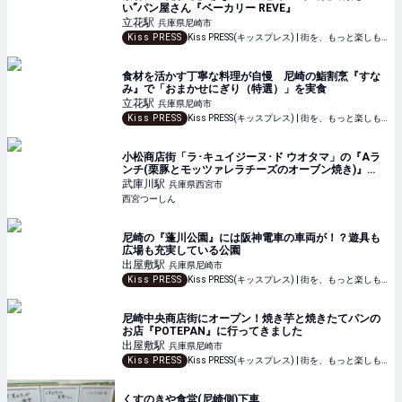
い”パン屋さん『ベーカリー REVE』
立花
駅
兵庫県尼崎市
Kiss PRESS
Kiss PRESS(キッスプレス) | 街を、もっと楽しもう
食材を活かす丁寧な料理が自慢 尼崎の鮨割烹『すな
み』で「おまかせにぎり（特選）」を実食
立花
駅
兵庫県尼崎市
Kiss PRESS
Kiss PRESS(キッスプレス) | 街を、もっと楽しもう
小松商店街「ラ･キュイジーヌ･ド ウオタマ」の『Aラ
ンチ(栗豚とモッツァレラチーズのオーブン焼き)』
【やじきたグルメ】
武庫川
駅
兵庫県西宮市
西宮つーしん
尼崎の『蓬川公園』には阪神電車の車両が！？遊具も
広場も充実している公園
出屋敷
駅
兵庫県尼崎市
Kiss PRESS
Kiss PRESS(キッスプレス) | 街を、もっと楽しもう
尼崎中央商店街にオープン！焼き芋と焼きたてパンの
お店『POTEPAN』に行ってきました
出屋敷
駅
兵庫県尼崎市
Kiss PRESS
Kiss PRESS(キッスプレス) | 街を、もっと楽しもう
くすのきや食堂(尼崎側)下車