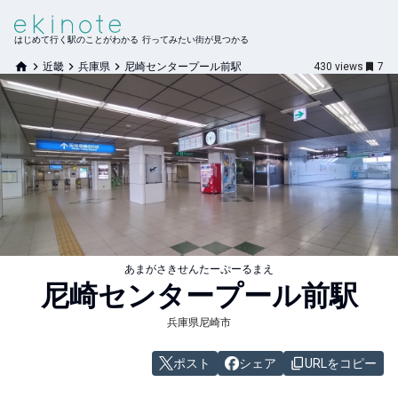
はじめて行く駅のことがわかる 行ってみたい街が見つかる
近畿
兵庫県
尼崎センタープール前駅
430
views
7
あまがさきせんたーぷーるまえ
尼崎センタープール前
駅
兵庫県尼崎市
ポスト
シェア
URLをコピー