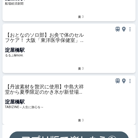
船場経済新聞
3
【おとなのソロ部】お灸で体のセル
フケア！ 大阪「東洋医学保健室」
で初心者向けの1DAYレッスンに参
淀屋橋駅
加｜るるぶ&more.
るるぶ&more.
3
【丹波素材を贅沢に使用】中島大祥
堂から夏季限定のかき氷が新登場！
｜兵庫県・大阪府 | TABIZINE～人生
淀屋橋駅
に旅心を～
TABIZINE～人生に旅心を～
3