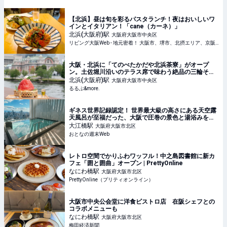
【北浜】昼は旬を彩るパスタランチ！夜はおいしいワ
インとイタリアン！「cane（カーネ）」
北浜(大阪府)
駅
大阪府大阪市中央区
リビング大阪Web - 地元密着！ 大阪市、堺市、北摂エリア、京阪沿線ほかのグルメ、イベント、お出かけ、習い事情報
大阪・北浜に「てのべたかだや北浜茶寮」がオープ
ン。土佐堀川沿いのテラス席で味わう絶品の三輪そう
めん&季節限定のかき氷｜るるぶ&more.
北浜(大阪府)
駅
大阪府大阪市中央区
るるぶ&more.
ギネス世界記録認定！ 世界最大級の高さにある天空露
天風呂が至福だった、大阪で圧巻の景色と湯浴みを堪
能
大江橋
駅
大阪府大阪市北区
おとなの週末Web
レトロ空間でかりふわワッフル！中之島図書館に新カ
フェ「囲と囲曲」オープン | PrettyOnline
なにわ橋
駅
大阪府大阪市北区
PrettyOnline（プリティオンライン）
大阪市中央公会堂に洋食ビストロ店 在阪シェフとの
コラボメニューも
なにわ橋
駅
大阪府大阪市北区
梅田経済新聞