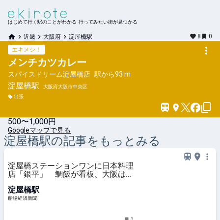
はじめて行く駅のことがわかる 行ってみたい街が見つかる
8
0
近畿
大阪府
淀屋橋駅
エキメシ！
メンチカツカレー
スパイスドリーム淀屋橋店
駅から
93 m
淀屋橋
駅
大阪府大阪市中央区
出張
500〜1,000円
Googleマップで見る
淀屋橋
駅の記事をもっとみる
淀屋橋ステーションワンに日本料理
店「銀平」 鯛飯が看板、大阪は5
店舗目
淀屋橋駅
船場経済新聞
3