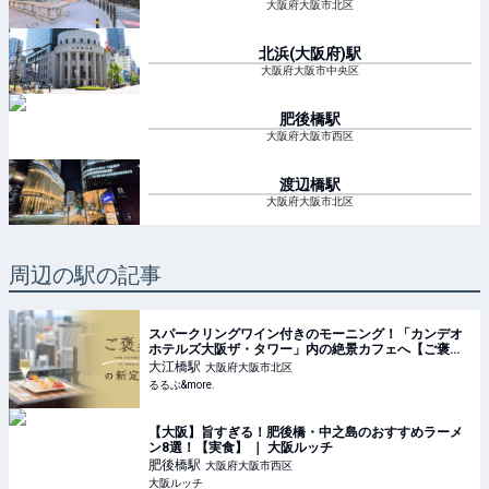
大阪府大阪市北区
北浜(大阪府)
駅
大阪府大阪市中央区
肥後橋
駅
大阪府大阪市西区
渡辺橋
駅
大阪府大阪市北区
周辺の駅の記事
スパークリングワイン付きのモーニング！「カンデオ
ホテルズ大阪ザ・タワー」内の絶景カフェへ【ご褒美
の新定番】｜るるぶ&more.
大江橋
駅
大阪府大阪市北区
るるぶ&more.
【大阪】旨すぎる！肥後橋・中之島のおすすめラーメ
ン8選！【実食】 ｜ 大阪ルッチ
肥後橋
駅
大阪府大阪市西区
大阪ルッチ