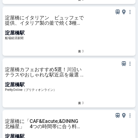
淀屋橋にイタリアン ビュッフェで
提供、イタリア製の釜で焼く3種の
ピザも
淀屋橋駅
船場経済新聞
3
淀屋橋カフェおすすめ5選！川沿い
テラスやおしゃれな駅近店を厳選 |
PrettyOnline
淀屋橋駅
PrettyOnline（プリティオンライン）
3
淀屋橋に「CAF&Eacute;&DINING
北極星」 4つの時間帯に合う料理
提供
淀屋橋駅