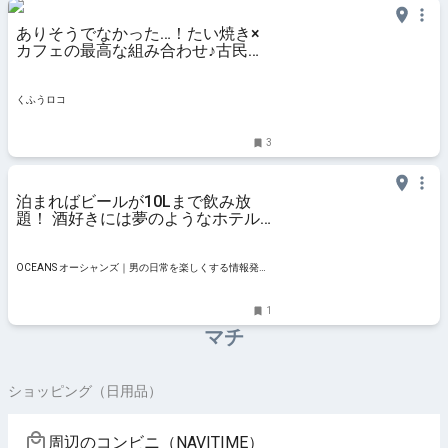
ありそうでなかった…！たい焼き×
カフェの最高な組み合わせ♪古民家
を改装して居心地も抜群【静岡・た
いやき珈琲】 | 『くふうロコしずお
か』静岡の暮らしを便利に・楽しく
くふうロコ
3
泊まればビールが10Lまで飲み放
題！ 酒好きには夢のようなホテル
が静岡にあった | OCEANS オーシャ
ンズ｜男の日常を楽しくする情報発
信局
OCEANS オーシャンズ｜男の日常を楽しくする情報発信
局
1
マチ
ショッピング（日用品）
周辺のコンビニ（NAVITIME）