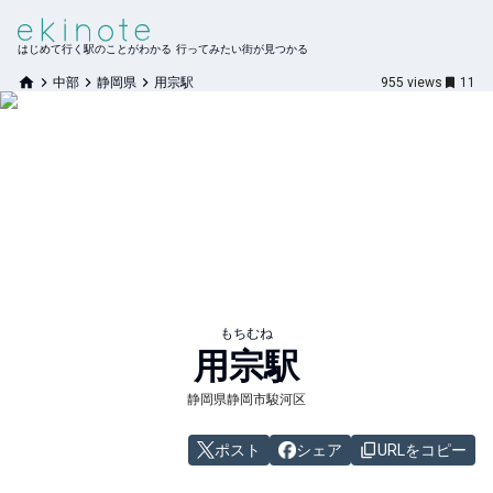
はじめて行く駅のことがわかる 行ってみたい街が見つかる
中部
静岡県
用宗駅
955
views
11
もちむね
用宗
駅
静岡県静岡市駿河区
ポスト
シェア
URLをコピー