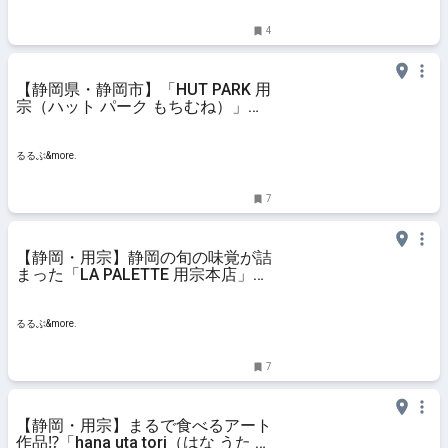
4
【静岡県・静岡市】「HUT PARK 用
宗（ハット パーク もちむね）」の
人気店はココ！ 観光地化が進む用
宗に注目！｜るるぶ&more.
るるぶ&more.
7
【静岡・用宗】静岡の旬の味覚が詰
まった「LA PALETTE 用宗本店」の
絶品ジェラート&パフェ｜るるぶ
&more.
るるぶ&more.
7
【静岡・用宗】まるで食べるアート
作品⁉「hana uta tori（はな うた と