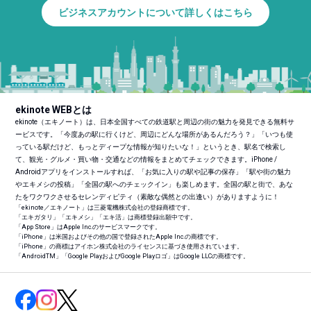
ビジネスアカウントについて詳しくはこちら
ekinote WEBとは
ekinote（エキノート）は、日本全国すべての鉄道駅と周辺の街の魅力を発見できる無料サ
ービスです。「今度あの駅に行くけど、周辺にどんな場所があるんだろう？」「いつも使
っている駅だけど、もっとディープな情報が知りたいな！」というとき、駅名で検索し
て、観光・グルメ・買い物・交通などの情報をまとめてチェックできます。iPhone /
Androidアプリをインストールすれば、「お気に入りの駅や記事の保存」「駅や街の魅力
やエキメシの投稿」「全国の駅へのチェックイン」も楽しめます。全国の駅と街で、あな
たをワクワクさせるセレンディピティ（素敵な偶然との出逢い）がありますように！
「ekinote／エキノート」は三菱電機株式会社の登録商標です。
「エキガタリ」「エキメシ」「エキ活」は商標登録出願中です。
「App Store」はApple Inc.のサービスマークです。
「iPhone」は米国およびその他の国で登録されたApple Inc.の商標です。
「iPhone」の商標はアイホン株式会社のライセンスに基づき使用されています。
「Android
TM
」「Google PlayおよびGoogle Playロゴ」はGoogle LLCの商標です。