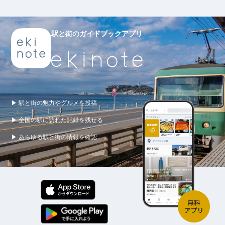
駅と街のガイドブックアプリ
▶ 駅と街の魅力やグルメを投稿
▶ 全国の駅に訪れた記録を残せる
▶ あらゆる駅と街の情報を確認