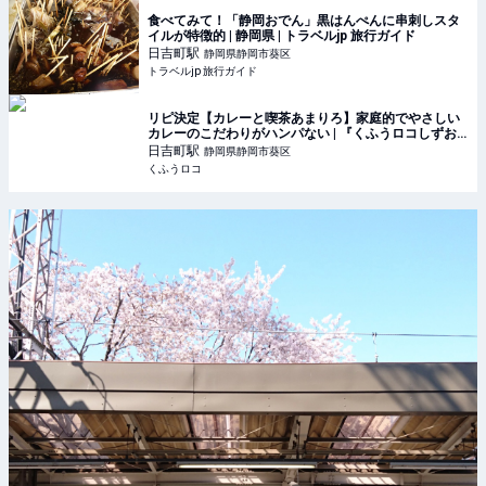
食べてみて！「静岡おでん」黒はんぺんに串刺しスタ
イルが特徴的 | 静岡県 | トラベルjp 旅行ガイド
日吉町
駅
静岡県静岡市葵区
トラベルjp 旅行ガイド
リピ決定【カレーと喫茶あまりろ】家庭的でやさしい
カレーのこだわりがハンパない | 『くふうロコしずお
か』静岡の暮らしを便利に・楽しく
日吉町
駅
静岡県静岡市葵区
くふうロコ