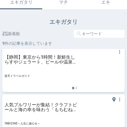
エキガタリ
マチ
エキ
エキガタリ
新着順
9
件の記事を表示しています
【静岡】東京から1時間！新鮮生し
らすやジェラート、ビールや温泉を
楽しめる港町・用宗の旅 【楽天ト
ラベル】
楽天トラベルガイド
2
人気ブルワリーが集結！クラフトビ
ールと海の幸を味わう「もちむね
みなとのビール祭り」開催｜静岡県
| TABIZINE～人生に旅心を～
TABIZINE～人生に旅心を～