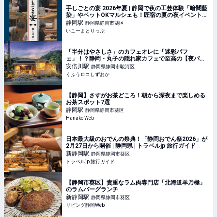
手しごとの宴 2026年夏 | 静岡で夜の工芸体験「暗闇藍
染」やペットOKマルシェも！匠宿の夏の夜イベント開
催 | 静岡県静岡市 | いこーよとりっぷ
静岡
駅
静岡県静岡市葵区
いこーよとりっぷ
「半分はやさしさ」のカフェオレに「迷彩パフ
ェ」！？静岡・丸子の隠れ家カフェで至高の【夜パフ
ェ】バリスタの本気と遊び心のギャップが尊い…！ | く
安倍川
駅
静岡県静岡市駿河区
ふうロコしずおか
くふうロコしずおか
【静岡】さすがお茶どころ！朝から深夜まで楽しめる
お茶スポット7選
静岡
駅
静岡県静岡市葵区
Hanako Web
日本最大級のおでんの祭典！「静岡おでん祭2026」が
2月27日から開催 | 静岡県 | トラベルjp 旅行ガイド
新静岡
駅
静岡県静岡市葵区
トラベルjp 旅行ガイド
【静岡市葵区】貴重なラム肉専門店「北海道羊乃極」
のラムバーグランチ
新静岡
駅
静岡県静岡市葵区
リビング静岡Web