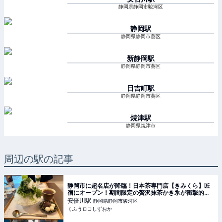
静岡県静岡市駿河区
静岡
駅
静岡県静岡市葵区
新静岡
駅
静岡県静岡市葵区
日吉町
駅
静岡県静岡市葵区
焼津
駅
静岡県焼津市
周辺の駅の記事
静岡市に超名店が降臨！日本茶専門店【きみくら】匠
宿にオープン！期間限定の贅沢抹茶かき氷が衝撃的♡
終了前に急げッ | くふうロコしずおか
安倍川
駅
静岡県静岡市駿河区
くふうロコしずおか