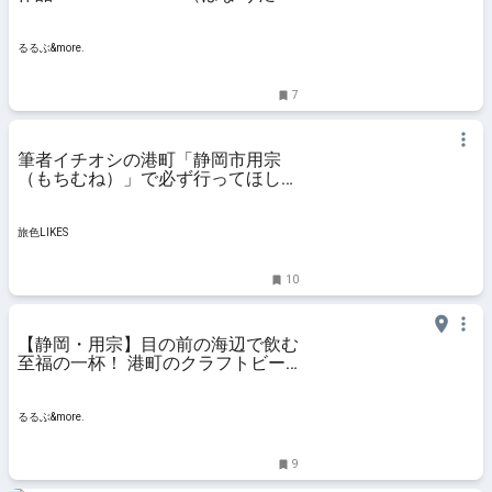
り）」 で季節限定のパフェを味わ
う｜るるぶ&more.
るるぶ&more.
7
筆者イチオシの港町「静岡市用宗
（もちむね）」で必ず行ってほしい
コワーキングスペース＆観光スポッ
ト7選｜旅色LIKES
旅色LIKES
10
【静岡・用宗】目の前の海辺で飲む
至福の一杯！ 港町のクラフトビー
ル「West Coast Brewing 用宗タッ
プルーム」｜るるぶ&more.
るるぶ&more.
9