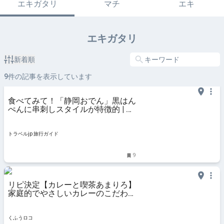
エキガタリ
マチ
エキ
エキガタリ
新着順
9
件の記事を表示しています
食べてみて！「静岡おでん」黒はん
ぺんに串刺しスタイルが特徴的 | 静
岡県 | トラベルjp 旅行ガイド
トラベルjp 旅行ガイド
9
リピ決定【カレーと喫茶あまりろ】
家庭的でやさしいカレーのこだわり
がハンパない | 『くふうロコしずお
か』静岡の暮らしを便利に・楽しく
くふうロコ