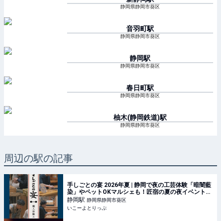
静岡県静岡市葵区
音羽町
駅
静岡県静岡市葵区
静岡
駅
静岡県静岡市葵区
春日町
駅
静岡県静岡市葵区
柚木(静岡鉄道)
駅
静岡県静岡市葵区
周辺の駅の記事
手しごとの宴 2026年夏 | 静岡で夜の工芸体験「暗闇藍
染」やペットOKマルシェも！匠宿の夏の夜イベント開
催 | 静岡県静岡市 | いこーよとりっぷ
静岡
駅
静岡県静岡市葵区
いこーよとりっぷ