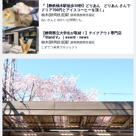
『【静鉄柚木駅徒歩30秒】どりあん どりあん さんで
ドリア700円とアイスコーヒーを頂く』
柚木(静岡鉄道)
駅
静岡県静岡市葵区
ねいさんと ゆかいな仲間たち。
【静岡県立大学生が取材！】テイクアウト専門店
『Stand V』｜event・news
柚木(静岡鉄道)
駅
静岡県静岡市葵区
しずてつ未来プロジェクト