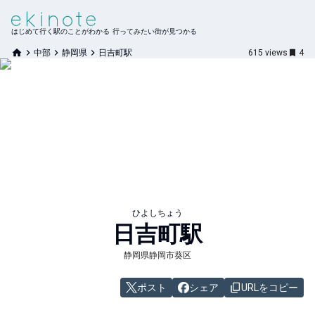
はじめて行く駅のことがわかる 行ってみたい街が見つかる
中部
静岡県
日吉町駅
615
views
4
ひよしちょう
日吉町
駅
静岡県静岡市葵区
ポスト
シェア
URLをコピー