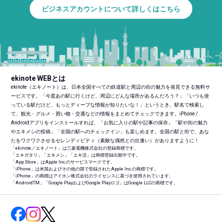
ビジネスアカウントについて詳しくはこちら
ekinote WEBとは
ekinote（エキノート）は、日本全国すべての鉄道駅と周辺の街の魅力を発見できる無料サ
ービスです。「今度あの駅に行くけど、周辺にどんな場所があるんだろう？」「いつも使
っている駅だけど、もっとディープな情報が知りたいな！」というとき、駅名で検索し
て、観光・グルメ・買い物・交通などの情報をまとめてチェックできます。iPhone /
Androidアプリをインストールすれば、「お気に入りの駅や記事の保存」「駅や街の魅力
やエキメシの投稿」「全国の駅へのチェックイン」も楽しめます。全国の駅と街で、あな
たをワクワクさせるセレンディピティ（素敵な偶然との出逢い）がありますように！
「ekinote／エキノート」は三菱電機株式会社の登録商標です。
「エキガタリ」「エキメシ」「エキ活」は商標登録出願中です。
「App Store」はApple Inc.のサービスマークです。
「iPhone」は米国およびその他の国で登録されたApple Inc.の商標です。
「iPhone」の商標はアイホン株式会社のライセンスに基づき使用されています。
「Android
TM
」「Google PlayおよびGoogle Playロゴ」はGoogle LLCの商標です。