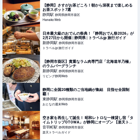
【静岡】さすがお茶どころ！朝から深夜まで楽しめる
お茶スポット7選
静岡
駅
静岡県静岡市葵区
Hanako Web
日本最大級のおでんの祭典！「静岡おでん祭2026」が
2月27日から開催 | 静岡県 | トラベルjp 旅行ガイド
新静岡
駅
静岡県静岡市葵区
トラベルjp 旅行ガイド
【静岡市葵区】貴重なラム肉専門店「北海道羊乃極」
のラムバーグランチ
新静岡
駅
静岡県静岡市葵区
リビング静岡Web
静岡に全国20種類のご当地鍋が集結 目指せ全国制
覇！
東静岡
駅
静岡県静岡市葵区
おとなの週末Web
空き家を再生して誕生！ 昭和レトロな一棟貸し宿「タ
イムトリップOTOWA」が静岡にオープン 【楽天トラ
ベル】
音羽町
駅
静岡県静岡市葵区
楽天トラベルガイド