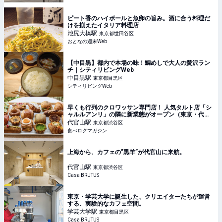
ピート香のハイボールと魚卵の旨み。酒に合う料理だ
けを揃えたイタリア料理店
池尻大橋
駅
東京都世田谷区
おとなの週末Web
【中目黒】都内で本場の味！鯛めしで大人の贅沢ラン
チ｜シティリビングWeb
中目黒
駅
東京都目黒区
シティリビングWeb
早くも行列のクロワッサン専門店！ 人気タルト店「シ
ャルルアンリ」の隣に新業態がオープン（東京・代官
山） | 食べログマガジン
代官山
駅
東京都渋谷区
食べログマガジン
上海から、カフェの”黒羊”が代官山に来航。
代官山
駅
東京都渋谷区
Casa BRUTUS
東京・学芸大学に誕生した、クリエイターたちが運営
する、実験的なカフェ空間。
学芸大学
駅
東京都目黒区
Casa BRUTUS