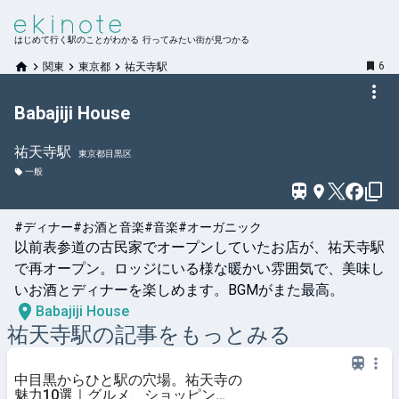
はじめて行く駅のことがわかる 行ってみたい街が見つかる
6
関東
東京都
祐天寺駅
Babajiji House
祐天寺
駅
東京都目黒区
一般
#ディナー
#お酒と音楽
#音楽
#オーガニック
以前表参道の古民家でオープンしていたお店が、祐天寺駅
で再オープン。ロッジにいる様な暖かい雰囲気で、美味し
いお酒とディナーを楽しめます。BGMがまた最高。
Babajiji House
祐天寺
駅の記事をもっとみる
中目黒からひと駅の穴場。祐天寺の
魅力10選｜グルメ、ショッピン