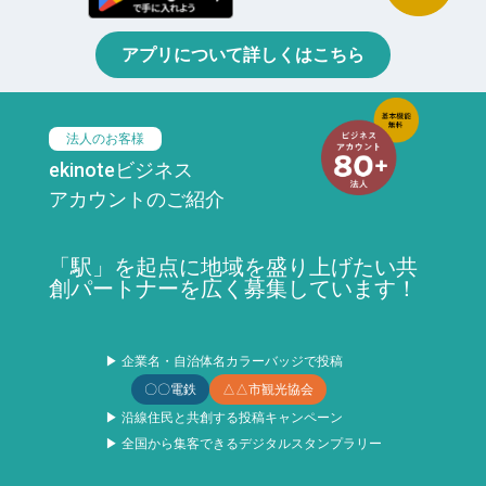
アプリについて詳しくはこちら
法人のお客様
ekinoteビジネス
アカウントのご紹介
「駅」を起点に地域を盛り上げたい共
創パートナーを広く募集しています！
▶ 企業名・自治体名カラーバッジで投稿
〇〇電鉄
△△市観光協会
▶ 沿線住民と共創する投稿キャンペーン
▶ 全国から集客できるデジタルスタンプラリー