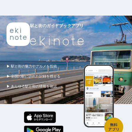
駅と街のガイドブックアプリ
▶ 駅と街の魅力やグルメを投稿
▶ 全国の駅に訪れた記録を残せる
▶ あらゆる駅と街の情報を確認