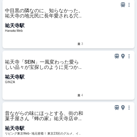
中目黒の隣なのに、知らなかった。
祐天寺の地元民に長年愛される穴場
グルメ3選
祐天寺駅
Hanako Web
3
祐天寺「SEIN」一風変わった愛ら
しい品々が宝探しのように見つかる
インテリアショップ
祐天寺駅
GINZA
4
昔ながらの味にほっとする、街の和
菓子屋さん『蜂の家』祐天寺店＠祐
天寺
祐天寺駅
リビング東京Web - 地元密着！ 東京23区のグルメ、イベ