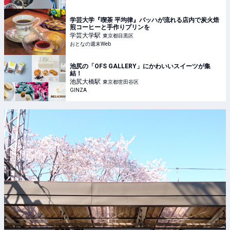
学芸大学『喫茶 平均律』バッハが流れる店内で炭火焙
煎コーヒーと手作りプリンを
学芸大学
駅
東京都目黒区
おとなの週末Web
池尻の「OFS GALLERY」にかわいいスイーツが集
結！
池尻大橋
駅
東京都世田谷区
GINZA