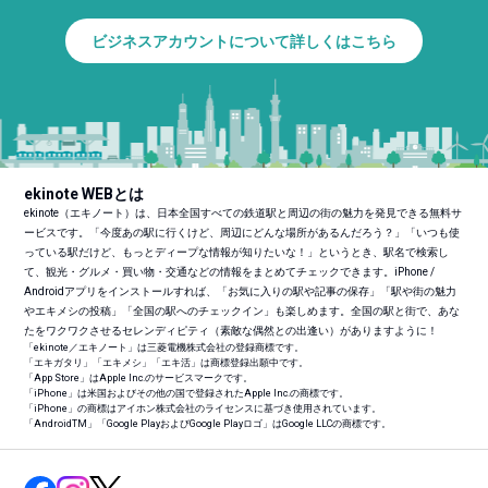
ビジネスアカウントについて詳しくはこちら
ekinote WEBとは
ekinote（エキノート）は、日本全国すべての鉄道駅と周辺の街の魅力を発見できる無料サ
ービスです。「今度あの駅に行くけど、周辺にどんな場所があるんだろう？」「いつも使
っている駅だけど、もっとディープな情報が知りたいな！」というとき、駅名で検索し
て、観光・グルメ・買い物・交通などの情報をまとめてチェックできます。iPhone /
Androidアプリをインストールすれば、「お気に入りの駅や記事の保存」「駅や街の魅力
やエキメシの投稿」「全国の駅へのチェックイン」も楽しめます。全国の駅と街で、あな
たをワクワクさせるセレンディピティ（素敵な偶然との出逢い）がありますように！
「ekinote／エキノート」は三菱電機株式会社の登録商標です。
「エキガタリ」「エキメシ」「エキ活」は商標登録出願中です。
「App Store」はApple Inc.のサービスマークです。
「iPhone」は米国およびその他の国で登録されたApple Inc.の商標です。
「iPhone」の商標はアイホン株式会社のライセンスに基づき使用されています。
「Android
TM
」「Google PlayおよびGoogle Playロゴ」はGoogle LLCの商標です。