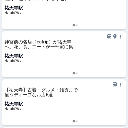
グ、古着ほか
祐天寺駅
Hanako Web
3
神宮前の名店〈eatrip〉が祐天寺
へ。花、食、アートが一軒家に集う
〈babajiji house〉の魅力
祐天寺駅
Hanako Web
3
【祐天寺】古着・グルメ・雑貨まで
揃うディープなお店6選
祐天寺駅
Hanako Web
3