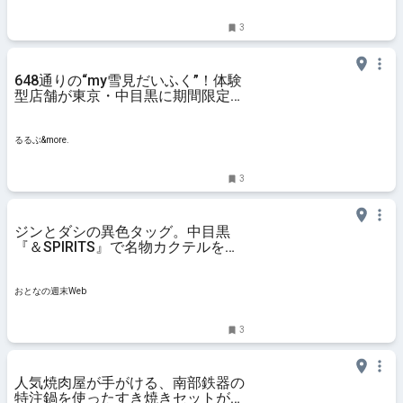
3
648通りの“my雪見だいふく”！体験
型店舗が東京・中目黒に期間限定オ
ープン！｜るるぶ&more.
るるぶ&more.
3
ジンとダシの異色タッグ。中目黒
『＆SPIRITS』で名物カクテルを体
験してみたら想像以上に旨かった
おとなの週末Web
3
人気焼肉屋が手がける、南部鉄器の
特注鍋を使ったすき焼きセットが美