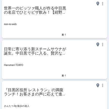
世界一のピッツァ職人が作る中目黒
の名店でひとりピザ飲み！【紺野彩
夏のこん酒場】vol.25 | 連載| non-
no web
non-no web
4
日常に寄り添う新スチームサウナが
誕生。中目黒で手に入る、贅沢な静
寂 | Harumari TOKYO
Harumari TOKYO
4
『目黒区役所 レストラン』の満腹
ランチ！お客さまの声に応えて進化
し続けるメニューを名建築で｜さん
たつ by 散歩の達人
さんたつ by 散歩の達人