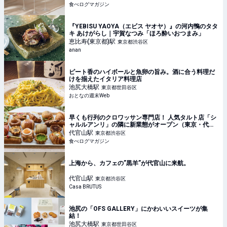
食べログマガジン
『YEBISU YAOYA（エビス ヤオヤ）』の河内鴨のタタ
キ あけがらし｜宇賀なつみ「ほろ酔いおつまみ」
恵比寿(東京都)
駅
東京都渋谷区
anan
ピート香のハイボールと魚卵の旨み。酒に合う料理だ
けを揃えたイタリア料理店
池尻大橋
駅
東京都世田谷区
おとなの週末Web
早くも行列のクロワッサン専門店！ 人気タルト店「シ
ャルルアンリ」の隣に新業態がオープン（東京・代官
山） | 食べログマガジン
代官山
駅
東京都渋谷区
食べログマガジン
上海から、カフェの”黒羊”が代官山に来航。
代官山
駅
東京都渋谷区
Casa BRUTUS
池尻の「OFS GALLERY」にかわいいスイーツが集
結！
池尻大橋
駅
東京都世田谷区