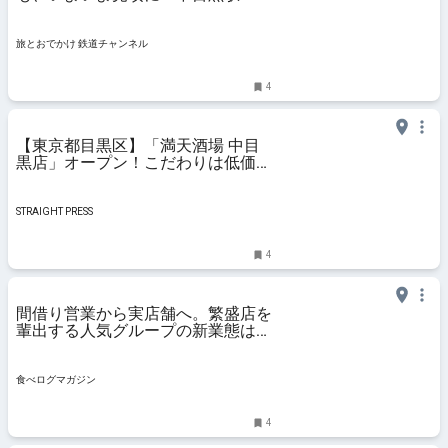
黒駅にかけてを写真で紹介！2026
年の最新状況もレポート | 旅とおで
かけ 鉄道チャンネル
旅とおでかけ 鉄道チャンネル
4
【東京都目黒区】「満天酒場 中目
黒店」オープン！こだわりは低価格
と手づくり、スピーディー
STRAIGHT PRESS
4
間借り営業から実店舗へ。繁盛店を
輩出する人気グループの新業態は、
インパクト大のスープスパゲッティ
（東京・中目黒） | 食べログマガジ
ン
食べログマガジン
4