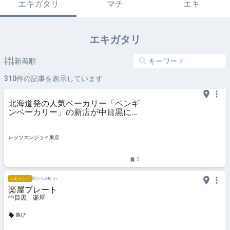
エキガタリ
マチ
エキ
エキガタリ
新着順
310
件の記事を表示しています
北海道発の人気ベーカリー「ペンギ
ンベーカリー」の新店が中目黒にオ
ープン｜レッツエンジョイ東京
レッツエンジョイ東京
3
駅から240 m
エキメシ！
楽屋プレート
中目黒 楽屋
遊び