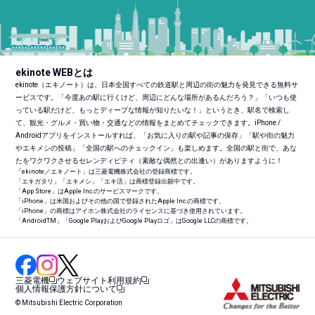
ekinote WEBとは
ekinote（エキノート）は、日本全国すべての鉄道駅と周辺の街の魅力を発見できる無料サ
ービスです。「今度あの駅に行くけど、周辺にどんな場所があるんだろう？」「いつも使
っている駅だけど、もっとディープな情報が知りたいな！」というとき、駅名で検索し
て、観光・グルメ・買い物・交通などの情報をまとめてチェックできます。iPhone /
Androidアプリをインストールすれば、「お気に入りの駅や記事の保存」「駅や街の魅力
やエキメシの投稿」「全国の駅へのチェックイン」も楽しめます。全国の駅と街で、あな
たをワクワクさせるセレンディピティ（素敵な偶然との出逢い）がありますように！
「ekinote／エキノート」は三菱電機株式会社の登録商標です。
「エキガタリ」「エキメシ」「エキ活」は商標登録出願中です。
「App Store」はApple Inc.のサービスマークです。
「iPhone」は米国およびその他の国で登録されたApple Inc.の商標です。
「iPhone」の商標はアイホン株式会社のライセンスに基づき使用されています。
「Android
TM
」「Google PlayおよびGoogle Playロゴ」はGoogle LLCの商標です。
三菱電機
ウェブサイト利用規約
個人情報保護方針について
© Mitsubishi Electric Corporation