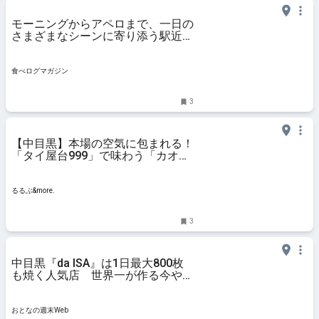
モーニングからアペロまで、一日の
さまざまなシーンに寄り添う駅近カ
フェ（東京・中目黒） | 食べログマ
ガジン
食べログマガジン
3
【中目黒】本場の空気に包まれる！
「タイ屋台999」で味わう「カオパ
ットタレーポンカリー」って？｜る
るぶ&more.
るるぶ&more.
3
中目黒『da ISA』は1日最大800枚
も焼く人気店 世界一が作る今やナ
ポリでも貴重なピッツァ
おとなの週末Web