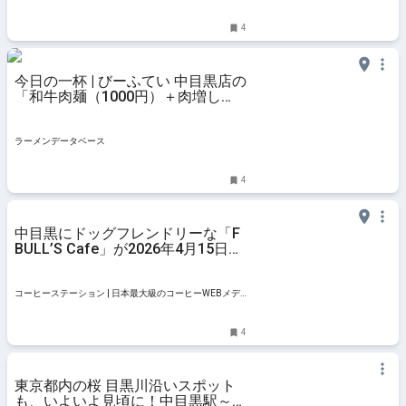
4
今日の一杯 | びーふてい 中目黒店の
「和牛肉麺（1000円）＋肉増し
（500円）」 | ラーメンデータベー
ス
ラーメンデータベース
4
中目黒にドッグフレンドリーな「F
BULL’S Cafe」が2026年4月15日オ
ープン！こだわりのコーヒーと限定
アイテムも | コーヒーステーション
コーヒーステーション | 日本最大級のコーヒーWEBメデ
ィア
4
東京都内の桜 目黒川沿いスポット
も、いよいよ見頃に！中目黒駅～目