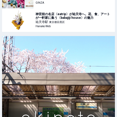
GINZA
神宮前の名店〈eatrip〉が祐天寺へ。花、食、アート
が一軒家に集う〈babajiji house〉の魅力
祐天寺
駅
東京都目黒区
Hanako Web