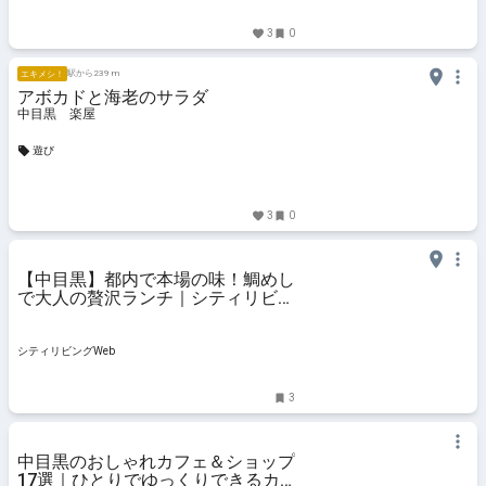
3
0
駅から239 m
エキメシ！
アボカドと海老のサラダ
中目黒 楽屋
遊び
3
0
【中目黒】都内で本場の味！鯛めし
で大人の贅沢ランチ｜シティリビン
グWeb
シティリビングWeb
3
中目黒のおしゃれカフェ＆ショップ
17選｜ひとりでゆっくりできるカ