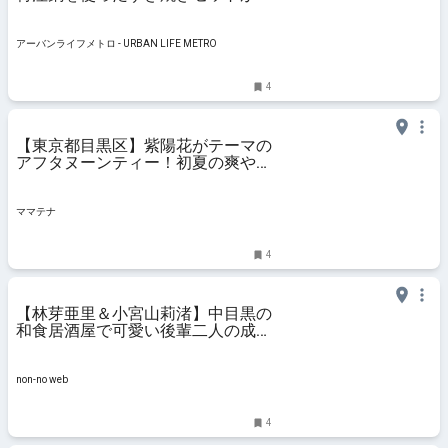
味すぎ、3000円台〜と安すぎ
（from中目黒） | アーバンライフ
メトロ - URBAN LIFE METRO
アーバンライフメトロ - URBAN LIFE METRO
4
【東京都目黒区】紫陽花がテーマの
アフタヌーンティー！初夏の爽やか
なティータイムを堪能しよう | ママ
テナ
ママテナ
4
【林芽亜里＆小宮山莉渚】中目黒の
和食居酒屋で可愛い後輩二人の成人
お祝い飲み！【紺野彩夏のこん酒
場】vol.23 | 連載| non-no web
non-no web
4