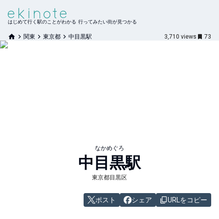
はじめて行く駅のことがわかる 行ってみたい街が見つかる
関東
東京都
中目黒駅
3,710
views
73
なかめぐろ
中目黒
駅
東京都目黒区
ポスト
シェア
URLをコピー