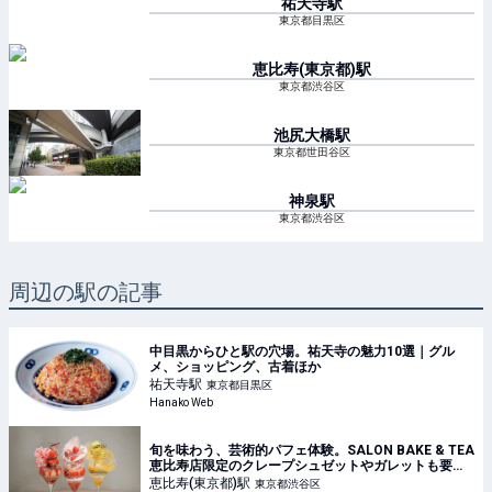
祐天寺
駅
東京都目黒区
恵比寿(東京都)
駅
東京都渋谷区
池尻大橋
駅
東京都世田谷区
神泉
駅
東京都渋谷区
周辺の駅の記事
中目黒からひと駅の穴場。祐天寺の魅力10選｜グル
メ、ショッピング、古着ほか
祐天寺
駅
東京都目黒区
Hanako Web
旬を味わう、芸術的パフェ体験。SALON BAKE & TEA
恵比寿店限定のクレープシュゼットやガレットも要チ
ェック（東京・恵比寿） | 食べログマガジン
恵比寿(東京都)
駅
東京都渋谷区