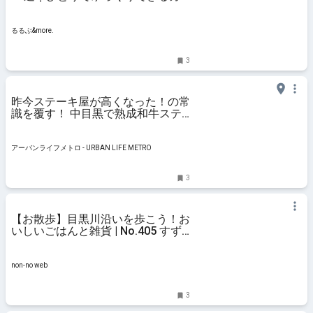
フェから隠れ家カフェまで紹介｜る
るぶ&more.
るるぶ&more.
3
昨今ステーキ屋が高くなった！の常
識を覆す！ 中目黒で熟成和牛ステ
ーキを2000円ちょいから楽しみた
い♡ | アーバンライフメトロ -
URBAN LIFE METRO
アーバンライフメトロ - URBAN LIFE METRO
3
【お散歩】目黒川沿いを歩こう！お
いしいごはんと雑貨 | No.405 すず
らん | 大学生エディターズ | non-no
web
non-no web
3