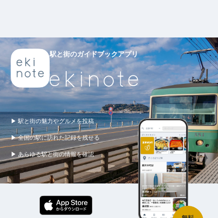
駅と街のガイドブックアプリ
▶ 駅と街の魅力やグルメを投稿
▶ 全国の駅に訪れた記録を残せる
▶ あらゆる駅と街の情報を確認