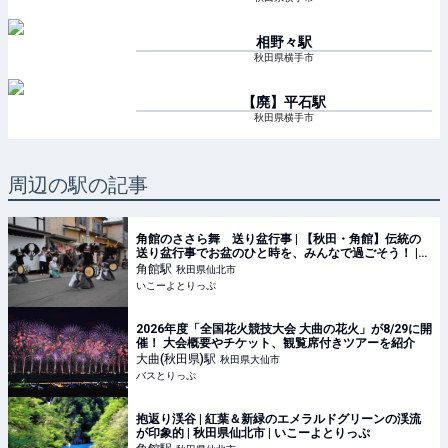
相野々
駅
秋田県横手市
【廃】平石
駅
秋田県横手市
周辺の駅の記事
角館のささら舞 送り盆行事 | 【秋田・角館】伝統の
送り盆行事でお盆のひと時を、みんなで過ごそう！ |
秋田県仙北市 | いこーよとりっぷ
角館
駅
秋田県仙北市
いこーよとりっぷ
2026年度「全国花火競技大会 大曲の花火」が8/29に開
催！ 大会概要やチケット、観覧席付きツアーを紹介
大曲(秋田県)
駅
秋田県大仙市
バスとりっぷ
抱返り渓谷 | 紅葉＆新緑のエメラルドグリーンの渓流
が印象的 | 秋田県仙北市 | いこーよとりっぷ