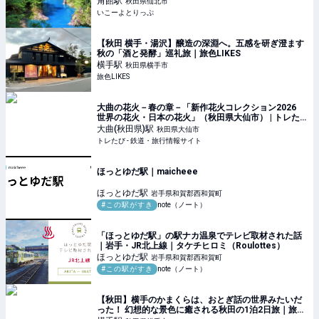
角館
駅
秋田県仙北市
いこーよとりっぷ
【秋田 横手・湯沢】醸造の深淵へ。五感を研ぎ澄ます
秋の「酒と発酵」巡礼旅｜旅色LIKES
横手
駅
秋田県横手市
旅色LIKES
大曲の花火－春の章－「新作花火コレクション2026
世界の花火・日本の花火」（秋田県大仙市） | トレた
び - 鉄道・旅行情報サイト
大曲(秋田県)
駅
秋田県大仙市
トレたび - 鉄道・旅行情報サイト
ほっとゆだ駅｜maicheee
ほっとゆだ
駅
岩手県和賀郡西和賀町
#この駅がすき
note（ノート）
「ほっとゆだ駅」の駅ナカ温泉でテレビ取材された話
｜岩手・JR北上線｜タケチヒロミ（Roulottes）
ほっとゆだ
駅
岩手県和賀郡西和賀町
#この駅がすき
note（ノート）
【秋田】横手のかまくらは、おとぎ話の世界みたいだ
った！ 幻想的な景色に癒される秋田の1泊2日旅｜旅色