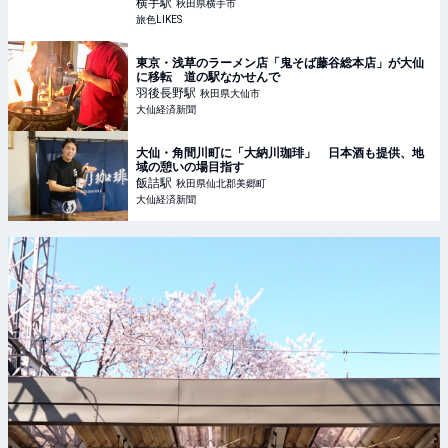
LIKES
横手
駅
秋田県横手市
旅色LIKES
東京・浅草のラーメン店「鬼そば藤谷総本店」が大仙
に移転 道の駅なかせんで
羽後長野
駅
秋田県大仙市
大仙経済新聞
大仙・角間川町に「大納川珈琲」 日本酒も提供、地
域の憩いの場目指す
飯詰
駅
秋田県仙北郡美郷町
大仙経済新聞