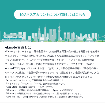
ビジネスアカウントについて詳しくはこちら
ekinote WEBとは
ekinote（エキノート）は、日本全国すべての鉄道駅と周辺の街の魅力を発見できる無料サ
ービスです。「今度あの駅に行くけど、周辺にどんな場所があるんだろう？」「いつも使
っている駅だけど、もっとディープな情報が知りたいな！」というとき、駅名で検索し
て、観光・グルメ・買い物・交通などの情報をまとめてチェックできます。iPhone /
Androidアプリをインストールすれば、「お気に入りの駅や記事の保存」「駅や街の魅力
やエキメシの投稿」「全国の駅へのチェックイン」も楽しめます。全国の駅と街で、あな
たをワクワクさせるセレンディピティ（素敵な偶然との出逢い）がありますように！
「ekinote／エキノート」は三菱電機株式会社の登録商標です。
「エキガタリ」「エキメシ」「エキ活」は商標登録出願中です。
「App Store」はApple Inc.のサービスマークです。
「iPhone」は米国およびその他の国で登録されたApple Inc.の商標です。
「iPhone」の商標はアイホン株式会社のライセンスに基づき使用されています。
「Android
TM
」「Google PlayおよびGoogle Playロゴ」はGoogle LLCの商標です。