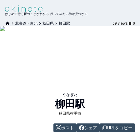
はじめて行く駅のことがわかる 行ってみたい街が見つかる
北海道・東北
秋田県
柳田駅
69
views
0
やなぎた
柳田
駅
秋田県横手市
ポスト
シェア
URLをコピー