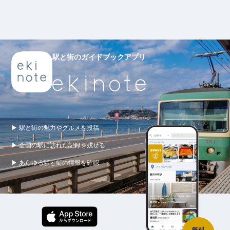
駅と街のガイドブックアプリ
▶ 駅と街の魅力やグルメを投稿
▶ 全国の駅に訪れた記録を残せる
▶ あらゆる駅と街の情報を確認