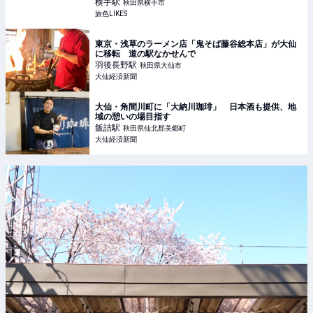
LIKES
横手
駅
秋田県横手市
旅色LIKES
東京・浅草のラーメン店「鬼そば藤谷総本店」が大仙
に移転 道の駅なかせんで
羽後長野
駅
秋田県大仙市
大仙経済新聞
大仙・角間川町に「大納川珈琲」 日本酒も提供、地
域の憩いの場目指す
飯詰
駅
秋田県仙北郡美郷町
大仙経済新聞