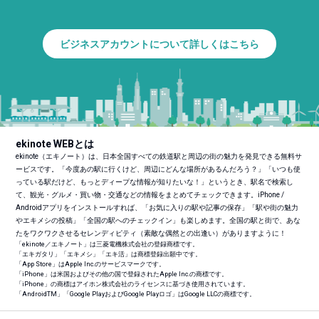
ビジネスアカウントについて詳しくはこちら
ekinote WEBとは
ekinote（エキノート）は、日本全国すべての鉄道駅と周辺の街の魅力を発見できる無料サ
ービスです。「今度あの駅に行くけど、周辺にどんな場所があるんだろう？」「いつも使
っている駅だけど、もっとディープな情報が知りたいな！」というとき、駅名で検索し
て、観光・グルメ・買い物・交通などの情報をまとめてチェックできます。iPhone /
Androidアプリをインストールすれば、「お気に入りの駅や記事の保存」「駅や街の魅力
やエキメシの投稿」「全国の駅へのチェックイン」も楽しめます。全国の駅と街で、あな
たをワクワクさせるセレンディピティ（素敵な偶然との出逢い）がありますように！
「ekinote／エキノート」は三菱電機株式会社の登録商標です。
「エキガタリ」「エキメシ」「エキ活」は商標登録出願中です。
「App Store」はApple Inc.のサービスマークです。
「iPhone」は米国およびその他の国で登録されたApple Inc.の商標です。
「iPhone」の商標はアイホン株式会社のライセンスに基づき使用されています。
「Android
TM
」「Google PlayおよびGoogle Playロゴ」はGoogle LLCの商標です。