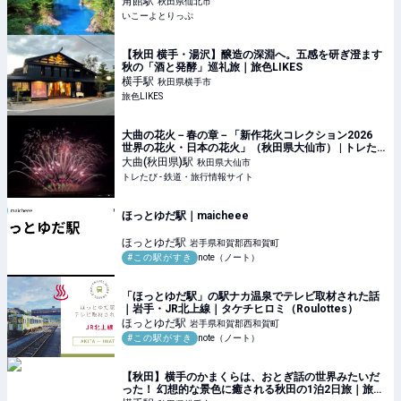
角館
駅
秋田県仙北市
いこーよとりっぷ
【秋田 横手・湯沢】醸造の深淵へ。五感を研ぎ澄ます
秋の「酒と発酵」巡礼旅｜旅色LIKES
横手
駅
秋田県横手市
旅色LIKES
大曲の花火－春の章－「新作花火コレクション2026
世界の花火・日本の花火」（秋田県大仙市） | トレた
び - 鉄道・旅行情報サイト
大曲(秋田県)
駅
秋田県大仙市
トレたび - 鉄道・旅行情報サイト
ほっとゆだ駅｜maicheee
ほっとゆだ
駅
岩手県和賀郡西和賀町
#この駅がすき
note（ノート）
「ほっとゆだ駅」の駅ナカ温泉でテレビ取材された話
｜岩手・JR北上線｜タケチヒロミ（Roulottes）
ほっとゆだ
駅
岩手県和賀郡西和賀町
#この駅がすき
note（ノート）
【秋田】横手のかまくらは、おとぎ話の世界みたいだ
った！ 幻想的な景色に癒される秋田の1泊2日旅｜旅色