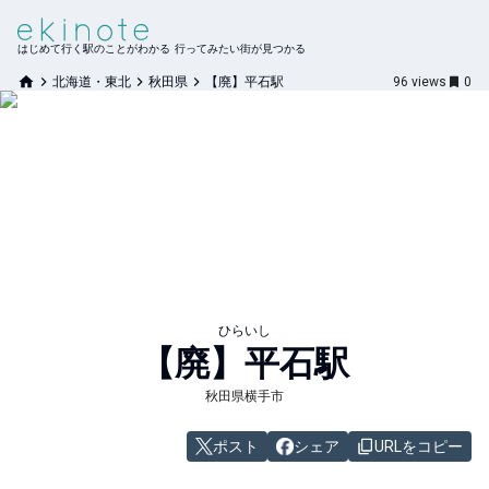
はじめて行く駅のことがわかる 行ってみたい街が見つかる
北海道・東北
秋田県
【廃】平石駅
96
views
0
ひらいし
【廃】平石
駅
秋田県横手市
ポスト
シェア
URLをコピー