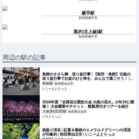
横手
駅
秋田県横手市
黒沢(北上線)
駅
秋田県横手市
周辺の駅の記事
角館のささら舞 送り盆行事 | 【秋田・角館】伝統の
送り盆行事でお盆のひと時を、みんなで過ごそう！ |
秋田県仙北市 | いこーよとりっぷ
角館
駅
秋田県仙北市
いこーよとりっぷ
2026年度「全国花火競技大会 大曲の花火」が8/29に開
催！ 大会概要やチケット、観覧席付きツアーを紹介
大曲(秋田県)
駅
秋田県大仙市
バスとりっぷ
抱返り渓谷 | 紅葉＆新緑のエメラルドグリーンの渓流
が印象的 | 秋田県仙北市 | いこーよとりっぷ