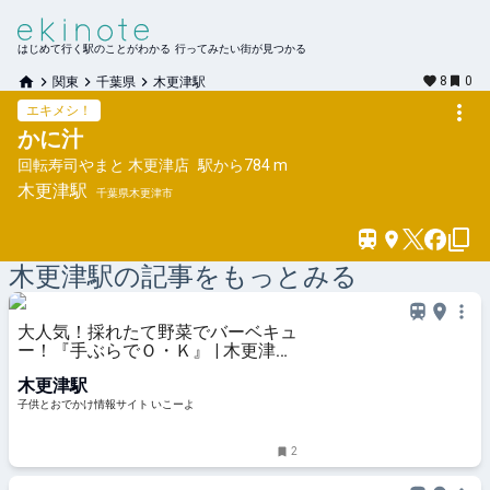
はじめて行く駅のことがわかる 行ってみたい街が見つかる
8
0
関東
千葉県
木更津駅
エキメシ！
かに汁
回転寿司やまと 木更津店
駅から
784 m
木更津
駅
千葉県木更津市
木更津
駅の記事をもっとみる
大人気！採れたて野菜でバーベキュ
ー！『手ぶらでＯ・Ｋ』 | 木更津市
| 子供とお出かけ情報「いこーよ」
木更津駅
子供とおでかけ情報サイト いこーよ
2