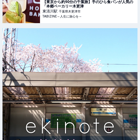
【東京から約90分の千葉旅】手のひら食パンが人気の
「本郷ベーカリー木更津
東清川
駅
千葉県木更津市
TABIZINE～人生に旅心を～