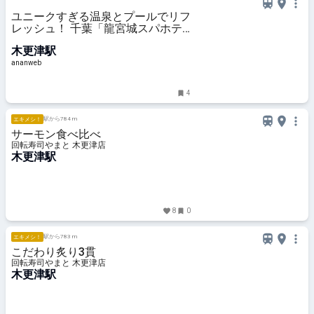
ユニークすぎる温泉とプールでリフ
レッシュ！ 千葉「龍宮城スパホテ
ル三日月」
木更津駅
ananweb
4
駅から784 m
エキメシ！
サーモン食べ比べ
回転寿司やまと 木更津店
木更津駅
8
0
駅から783 m
エキメシ！
こだわり炙り3貫
回転寿司やまと 木更津店
木更津駅