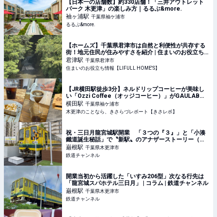
【日本一の店舗数】約330店舗！「三井アウトレット
パーク 木更津」の楽しみ方｜るるぶ&more.
袖ヶ浦
駅
千葉県袖ケ浦市
るるぶ&more.
【ホームズ】千葉県君津市は自然と利便性が共存する
街！地元住民が住みやすさを紹介 | 住まいのお役立ち
情報
君津
駅
千葉県君津市
住まいのお役立ち情報【LIFULL HOME'S】
【JR横田駅徒歩3分】ネルドリップコーヒーが美味し
い「Ozzi Coffee（オッジコーヒー）」がGAULAB横
田にて復活！
横田
駅
千葉県袖ケ浦市
木更津のことなら、きさらづレポート【きさレポ】
祝・三日月龍宮城駅開業 「３つの『３』」と「小湊
鐵道誕生秘話」で〝新駅〟のアナザーストーリー（千
葉県木更津市） | コラム | 鉄道チャンネル
巌根
駅
千葉県木更津市
鉄道チャンネル
開業当初から活躍した「いすみ206型」次なる行先は
「龍宮城スパホテル三日月」 | コラム | 鉄道チャンネル
巌根
駅
千葉県木更津市
鉄道チャンネル