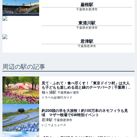
巌根
駅
千葉県木更津市
東清川
駅
千葉県木更津市
君津
駅
千葉県君津市
周辺の駅の記事
見て・ふれて・食べ尽くす！「東京ドイツ村」は大人
も子どもも楽しめる花と緑のテーマパーク | 千葉県 | ト
ラベルjp 旅行ガイド
袖ヶ浦
駅
千葉県袖ケ浦市
トラベルjp 旅行ガイド
約200頭の羊を大放牧！約100万本のネモフィラも見
頃 マザー牧場でGW特別イベント
君津
駅
千葉県君津市
いこーよニュース