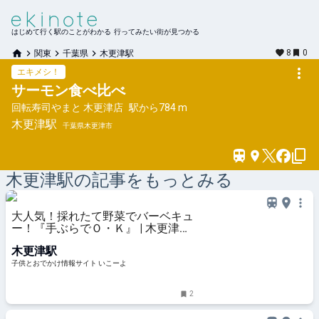
はじめて行く駅のことがわかる 行ってみたい街が見つかる
8
0
関東
千葉県
木更津駅
エキメシ！
サーモン食べ比べ
回転寿司やまと 木更津店
駅から
784 m
木更津
駅
千葉県木更津市
木更津
駅の記事をもっとみる
大人気！採れたて野菜でバーベキュ
ー！『手ぶらでＯ・Ｋ』 | 木更津市
| 子供とお出かけ情報「いこーよ」
木更津駅
子供とおでかけ情報サイト いこーよ
2