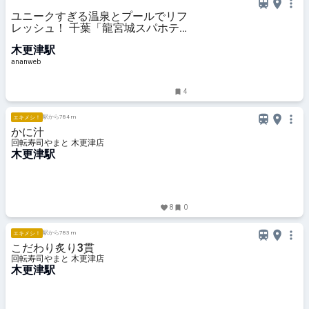
ユニークすぎる温泉とプールでリフ
レッシュ！ 千葉「龍宮城スパホテ
ル三日月」
木更津駅
ananweb
4
駅から784 m
エキメシ！
かに汁
回転寿司やまと 木更津店
木更津駅
8
0
駅から783 m
エキメシ！
こだわり炙り3貫
回転寿司やまと 木更津店
木更津駅