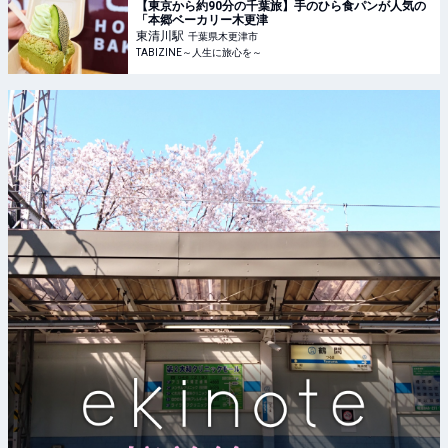
【東京から約90分の千葉旅】手のひら食パンが人気の
「本郷ベーカリー木更津
東清川
駅
千葉県木更津市
TABIZINE～人生に旅心を～