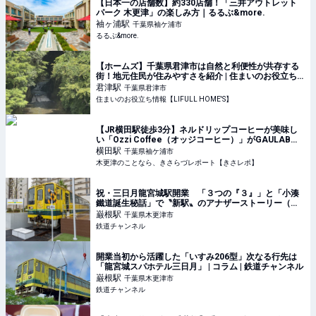
【日本一の店舗数】約330店舗！「三井アウトレット
パーク 木更津」の楽しみ方｜るるぶ&more.
袖ヶ浦
駅
千葉県袖ケ浦市
るるぶ&more.
【ホームズ】千葉県君津市は自然と利便性が共存する
街！地元住民が住みやすさを紹介 | 住まいのお役立ち
情報
君津
駅
千葉県君津市
住まいのお役立ち情報【LIFULL HOME'S】
【JR横田駅徒歩3分】ネルドリップコーヒーが美味し
い「Ozzi Coffee（オッジコーヒー）」がGAULAB横
田にて復活！
横田
駅
千葉県袖ケ浦市
木更津のことなら、きさらづレポート【きさレポ】
祝・三日月龍宮城駅開業 「３つの『３』」と「小湊
鐵道誕生秘話」で〝新駅〟のアナザーストーリー（千
葉県木更津市） | コラム | 鉄道チャンネル
巌根
駅
千葉県木更津市
鉄道チャンネル
開業当初から活躍した「いすみ206型」次なる行先は
「龍宮城スパホテル三日月」 | コラム | 鉄道チャンネル
巌根
駅
千葉県木更津市
鉄道チャンネル