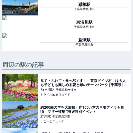
巌根
駅
千葉県木更津市
東清川
駅
千葉県木更津市
君津
駅
千葉県君津市
周辺の駅の記事
見て・ふれて・食べ尽くす！「東京ドイツ村」は大人
も子どもも楽しめる花と緑のテーマパーク | 千葉県 | ト
ラベルjp 旅行ガイド
袖ヶ浦
駅
千葉県袖ケ浦市
トラベルjp 旅行ガイド
約200頭の羊を大放牧！約100万本のネモフィラも見
頃 マザー牧場でGW特別イベント
君津
駅
千葉県君津市
いこーよニュース