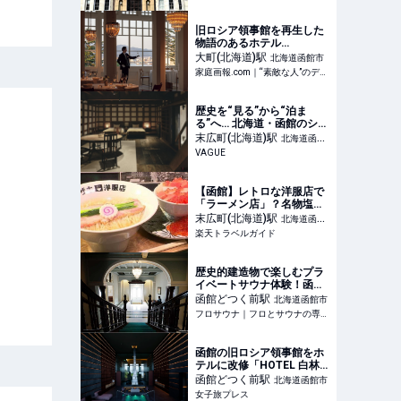
トラベル】
旧ロシア領事館を再生した
物語のあるホテル
「HOTEL 白林（びゃくり
大町(北海道)
駅
北海道函館市
ん）HAKODATE」 | 家庭画
家庭画報.com｜“素敵な人”のディレクトリ
報.com｜“素敵な人”のディ
レクトリ
歴史を“見る”から“泊ま
る”へ… 北海道・函館のシン
ボルといえる重要文化財
末広町(北海道)
駅
北海道函館
「旧相馬家住宅」がホテル
VAGUE
市
に!? 明治と令和、和洋折衷
が交差する空間とは |
VAGUE(ヴァーグ)
【函館】レトロな洋服店で
「ラーメン店」？名物塩ラ
ーメンとこぼれイクラの丼
末広町(北海道)
駅
北海道函館
にリピーター続出 【楽天ト
楽天トラベルガイド
市
ラベル】
歴史的建造物で楽しむプラ
イベートサウナ体験！函
館・旧ロシア領事館を改修
函館どつく前
駅
北海道函館市
した「HOTEL白林
フロサウナ｜フロとサウナの専門メディア
HAKODATE」が7月12日開
業 - フロサウナ｜フロとサ
ウナの専門メディア
函館の旧ロシア領事館をホ
テルに改修「HOTEL 白林
HAKODATE」2025年7月開
函館どつく前
駅
北海道函館市
業 - 女子旅プレス
女子旅プレス