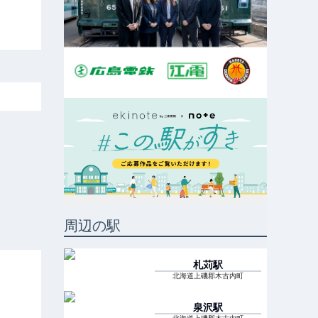
周辺の駅
札苅
駅
北海道上磯郡木古内町
泉沢
駅