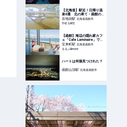
【北海道】駅近！日帰り温
泉6選 北の果て・函館の
先っぽの温泉も鉄道＆路面
谷地頭
駅
北海道函館市
電車で | THE GATE
THE GATE
【函館】海辺の隠れ家カフ
ェ「Cafe Laminaire」でく
つろぎの時間を過ごす│北
宝来町
駅
北海道函館市
海道｜るるぶ&more.
るるぶ&more.
ハートは何個見つけれた？
函館山頂
駅
北海道函館市