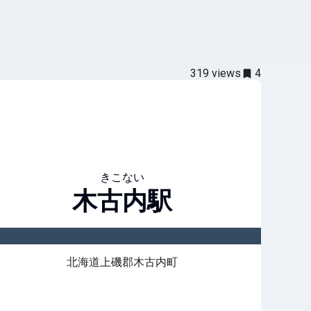
319
views
4
きこない
木古内
駅
北海道上磯郡木古内町