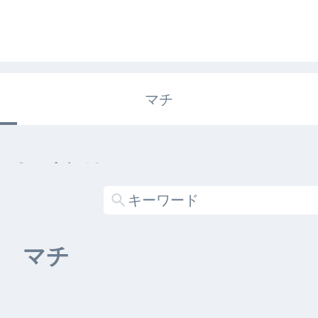
マチ
エキガタリ
する記事がありません
マチ