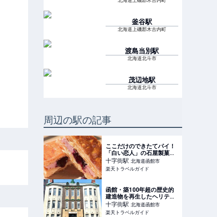
北海道上磯郡木古内町
釜谷
駅
北海道上磯郡木古内町
渡島当別
駅
北海道北斗市
茂辺地
駅
北海道北斗市
周辺の駅の記事
ここだけのできたてパイ！
「白い恋人」の石屋製菓直
営初のオープンキッチンが
十字街
駅
北海道函館市
函館に 【楽天トラベル】
楽天トラベルガイド
函館・築100年超の歴史的
建造物を再生したヘリテー
ジホテル「T9
十字街
駅
北海道函館市
HAKODATE」開業 【楽天
楽天トラベルガイド