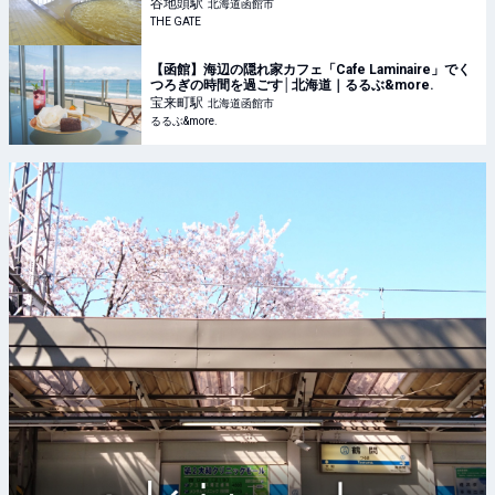
谷地頭
駅
北海道函館市
THE GATE
【函館】海辺の隠れ家カフェ「Cafe Laminaire」でく
つろぎの時間を過ごす│北海道｜るるぶ&more.
宝来町
駅
北海道函館市
るるぶ&more.