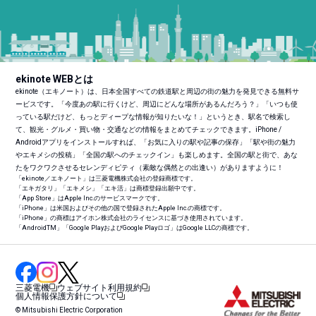
ekinote WEBとは
ekinote（エキノート）は、日本全国すべての鉄道駅と周辺の街の魅力を発見できる無料サ
ービスです。「今度あの駅に行くけど、周辺にどんな場所があるんだろう？」「いつも使
っている駅だけど、もっとディープな情報が知りたいな！」というとき、駅名で検索し
て、観光・グルメ・買い物・交通などの情報をまとめてチェックできます。iPhone /
Androidアプリをインストールすれば、「お気に入りの駅や記事の保存」「駅や街の魅力
やエキメシの投稿」「全国の駅へのチェックイン」も楽しめます。全国の駅と街で、あな
たをワクワクさせるセレンディピティ（素敵な偶然との出逢い）がありますように！
「ekinote／エキノート」は三菱電機株式会社の登録商標です。
「エキガタリ」「エキメシ」「エキ活」は商標登録出願中です。
「App Store」はApple Inc.のサービスマークです。
「iPhone」は米国およびその他の国で登録されたApple Inc.の商標です。
「iPhone」の商標はアイホン株式会社のライセンスに基づき使用されています。
「Android
TM
」「Google PlayおよびGoogle Playロゴ」はGoogle LLCの商標です。
三菱電機
ウェブサイト利用規約
個人情報保護方針について
© Mitsubishi Electric Corporation