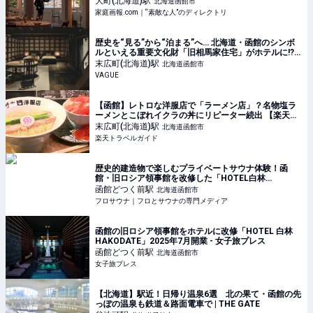
大町(北海道)
駅
北海道函館市
家庭画報.com｜“素敵な人”のディレクトリ
歴史を“見る”から“泊まる”へ… 北海道・函館のシンボ
ルといえる重要文化財「旧相馬家住宅」がホテルに!?
明治と令和、和洋折衷が交差する空間とは | VAGUE(ヴ
末広町(北海道)
駅
北海道函館市
ァーグ)
VAGUE
【函館】レトロな洋服店で「ラーメン店」？名物塩ラ
ーメンとこぼれイクラの丼にリピーター続出 【楽天ト
ラベル】
末広町(北海道)
駅
北海道函館市
楽天トラベルガイド
歴史的建造物で楽しむプライベートサウナ体験！函
館・旧ロシア領事館を改修した「HOTEL白林
HAKODATE」が7月12日開業 - フロサウナ｜フロとサ
函館どつく前
駅
北海道函館市
ウナの専門メディア
フロサウナ｜フロとサウナの専門メディア
函館の旧ロシア領事館をホテルに改修「HOTEL 白林
HAKODATE」2025年7月開業 - 女子旅プレス
函館どつく前
駅
北海道函館市
女子旅プレス
【北海道】駅近！日帰り温泉6選 北の果て・函館の先
っぽの温泉も鉄道＆路面電車で | THE GATE