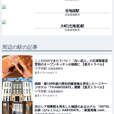
谷地頭
駅
北海道函館市
大町(北海道)
駅
北海道函館市
周辺の駅の記事
ここだけのできたてパイ！「白い恋人」の石屋製菓直
営初のオープンキッチンが函館に 【楽天トラベル】
十字街
駅
北海道函館市
楽天トラベルガイド
函館・築100年超の歴史的建造物を再生したヘリテー
ジホテル「T9 HAKODATE」開業 【楽天トラベル】
十字街
駅
北海道函館市
楽天トラベルガイド
旧ロシア領事館を再生した物語のあるホテル 「HOTEL
白林（びゃくりん）HAKODATE」 | 家庭画報.com
｜“素敵な人”のディレクトリ