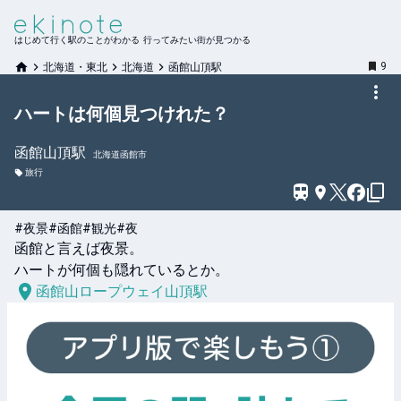
はじめて行く駅のことがわかる 行ってみたい街が見つかる
9
北海道・東北
北海道
函館山頂駅
ハートは何個見つけれた？
函館山頂
駅
北海道函館市
旅行
#夜景
#函館
#観光
#夜
函館と言えば夜景。

ハートが何個も隠れているとか。
函館山ロープウェイ山頂駅