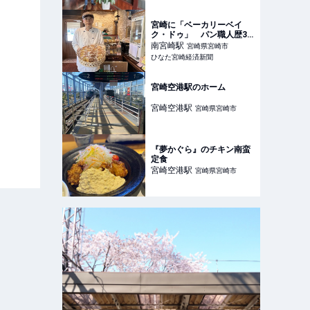
宮崎に「ベーカリーベイ
ク・ドゥ」 パン職人歴30
年の店主が集大成で開業
南宮崎
駅
宮崎県宮崎市
ひなた宮崎経済新聞
宮崎空港駅のホーム
宮崎空港
駅
宮崎県宮崎市
『夢かぐら』のチキン南蛮
定食
宮崎空港
駅
宮崎県宮崎市