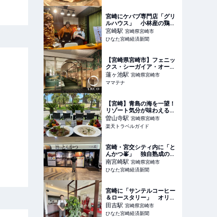
ル】
宮崎にケバブ専門店「グリ
ルハウス」 小林産の鶏肉
使う、深夜まで営業
宮崎
駅
宮崎県宮崎市
ひなた宮崎経済新聞
【宮崎県宮崎市】フェニッ
クス・シーガイア・オーシ
ャン・タワーの
蓮ヶ池
駅
宮崎県宮崎市
「Ristorante ARCO」がリ
ママテナ
ニューアル | ママテナ
【宮崎】青島の海を一望！
リゾート気分が味わえる
「COAST LIFE」で贅沢カ
曽山寺
駅
宮崎県宮崎市
フェ時間 【楽天トラベル】
楽天トラベルガイド
宮崎・宮交シティ内に「と
んかつ峯」 独自熟成の宮
崎ブランドポーク使う
南宮崎
駅
宮崎県宮崎市
ひなた宮崎経済新聞
宮崎に「サンテルコーヒー
＆ロースタリー」 オリジ
ナルブレンドも
田吉
駅
宮崎県宮崎市
ひなた宮崎経済新聞