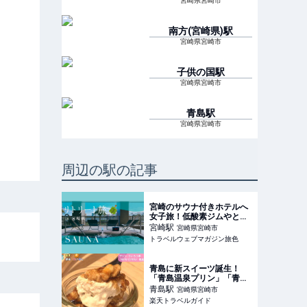
宮崎県宮崎市
南方(宮崎県)
駅
宮崎県宮崎市
子供の国
駅
宮崎県宮崎市
青島
駅
宮崎県宮崎市
周辺の駅の記事
宮崎のサウナ付きホテルへ
女子旅！低酸素ジムやとと
のい体験を｜旅行プランは
宮崎
駅
宮崎県宮崎市
旅色で。
トラベルウェブマガジン旅色
青島に新スイーツ誕生！
「青島温泉プリン」「青島
ういろう」が登場！（宮崎
青島
駅
宮崎県宮崎市
県宮崎市） 【楽天トラベ
楽天トラベルガイド