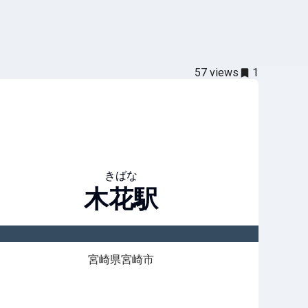
57
views
1
きばな
木花
駅
宮崎県宮崎市