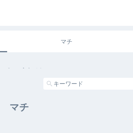
マチ
エキガタリ
する記事がありません
マチ