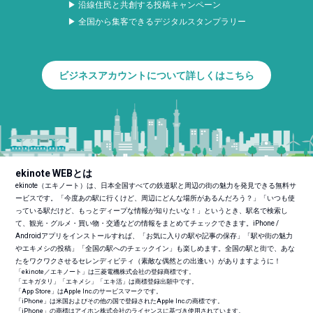
▶ 沿線住民と共創する投稿キャンペーン
▶ 全国から集客できるデジタルスタンプラリー
ビジネスアカウントについて詳しくはこちら
ekinote WEBとは
ekinote（エキノート）は、日本全国すべての鉄道駅と周辺の街の魅力を発見できる無料サ
ービスです。「今度あの駅に行くけど、周辺にどんな場所があるんだろう？」「いつも使
っている駅だけど、もっとディープな情報が知りたいな！」というとき、駅名で検索し
て、観光・グルメ・買い物・交通などの情報をまとめてチェックできます。iPhone /
Androidアプリをインストールすれば、「お気に入りの駅や記事の保存」「駅や街の魅力
やエキメシの投稿」「全国の駅へのチェックイン」も楽しめます。全国の駅と街で、あな
たをワクワクさせるセレンディピティ（素敵な偶然との出逢い）がありますように！
「ekinote／エキノート」は三菱電機株式会社の登録商標です。
「エキガタリ」「エキメシ」「エキ活」は商標登録出願中です。
「App Store」はApple Inc.のサービスマークです。
「iPhone」は米国およびその他の国で登録されたApple Inc.の商標です。
「iPhone」の商標はアイホン株式会社のライセンスに基づき使用されています。