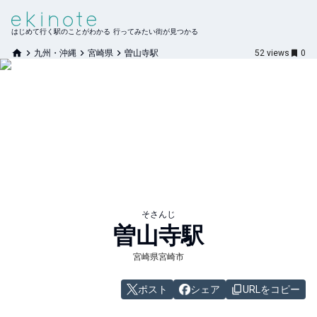
はじめて行く駅のことがわかる 行ってみたい街が見つかる
九州・沖縄
宮崎県
曽山寺駅
52
views
0
そさんじ
曽山寺
駅
宮崎県宮崎市
ポスト
シェア
URLをコピー