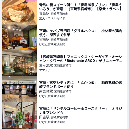
青島に新スイーツ誕生！「青島温泉プリン」「青島う
いろう」が登場！（宮崎県宮崎市） 【楽天トラベル】
青島
駅
宮崎県宮崎市
楽天トラベルガイド
宮崎にケバブ専門店「グリルハウス」 小林産の鶏肉
使う、深夜まで営業
宮崎
駅
宮崎県宮崎市
ひなた宮崎経済新聞
【宮崎県宮崎市】フェニックス・シーガイア・オーシ
ャン・タワーの「Ristorante ARCO」がリニューアル |
ママテナ
蓮ヶ池
駅
宮崎県宮崎市
ママテナ
宮崎・宮交シティ内に「とんかつ峯」 独自熟成の宮
崎ブランドポーク使う
南宮崎
駅
宮崎県宮崎市
ひなた宮崎経済新聞
宮崎に「サンテルコーヒー＆ロースタリー」 オリジ
ナルブレンドも
田吉
駅
宮崎県宮崎市
ひなた宮崎経済新聞