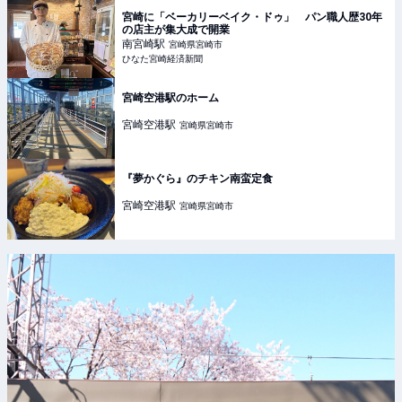
宮崎に「ベーカリーベイク・ドゥ」 パン職人歴30年
の店主が集大成で開業
南宮崎
駅
宮崎県宮崎市
ひなた宮崎経済新聞
宮崎空港駅のホーム
宮崎空港
駅
宮崎県宮崎市
『夢かぐら』のチキン南蛮定食
宮崎空港
駅
宮崎県宮崎市