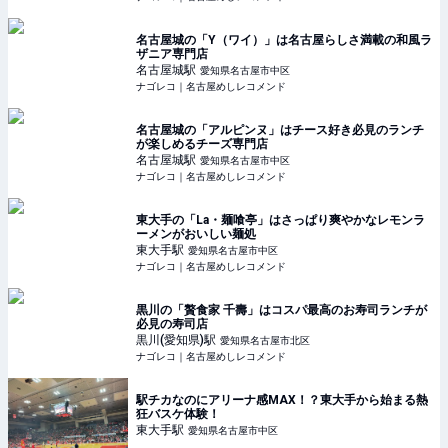
名古屋城の「Y（ワイ）」は名古屋らしさ満載の和風ラ
ザニア専門店
名古屋城
駅
愛知県名古屋市中区
ナゴレコ｜名古屋めしレコメンド
名古屋城の「アルピンヌ」はチース好き必見のランチ
が楽しめるチーズ専門店
名古屋城
駅
愛知県名古屋市中区
ナゴレコ｜名古屋めしレコメンド
東大手の「La・麺喰亭」はさっぱり爽やかなレモンラ
ーメンがおいしい麺処
東大手
駅
愛知県名古屋市中区
ナゴレコ｜名古屋めしレコメンド
黒川の「贅食家 千壽」はコスパ最高のお寿司ランチが
必見の寿司店
黒川(愛知県)
駅
愛知県名古屋市北区
ナゴレコ｜名古屋めしレコメンド
駅チカなのにアリーナ感MAX！？東大手から始まる熱
狂バスケ体験！
東大手
駅
愛知県名古屋市中区