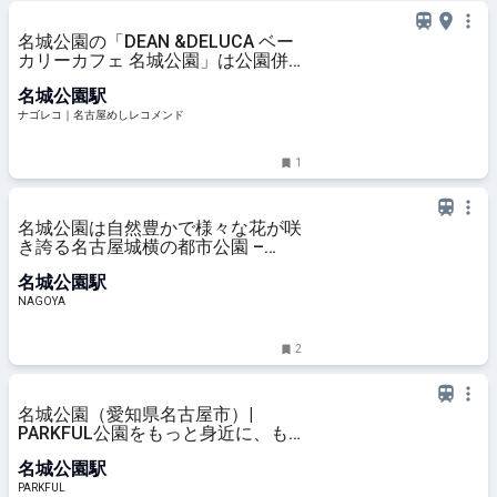
名城公園の「DEAN &DELUCA ベー
カリーカフェ 名城公園」は公園併
設の落ち着いた雰囲気を楽しめるカ
名城公園駅
フェ
ナゴレコ｜名古屋めしレコメンド
1
名城公園は自然豊かで様々な花が咲
き誇る名古屋城横の都市公園 –
NAGOYA
名城公園駅
NAGOYA
2
名城公園（愛知県名古屋市）|
PARKFUL公園をもっと身近に、も
っと楽しく。
名城公園駅
PARKFUL