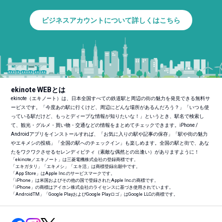
ビジネスアカウントについて詳しくはこちら
ekinote WEBとは
ekinote（エキノート）は、日本全国すべての鉄道駅と周辺の街の魅力を発見できる無料サ
ービスです。「今度あの駅に行くけど、周辺にどんな場所があるんだろう？」「いつも使
っている駅だけど、もっとディープな情報が知りたいな！」というとき、駅名で検索し
て、観光・グルメ・買い物・交通などの情報をまとめてチェックできます。iPhone /
Androidアプリをインストールすれば、「お気に入りの駅や記事の保存」「駅や街の魅力
やエキメシの投稿」「全国の駅へのチェックイン」も楽しめます。全国の駅と街で、あな
たをワクワクさせるセレンディピティ（素敵な偶然との出逢い）がありますように！
「ekinote／エキノート」は三菱電機株式会社の登録商標です。
「エキガタリ」「エキメシ」「エキ活」は商標登録出願中です。
「App Store」はApple Inc.のサービスマークです。
「iPhone」は米国およびその他の国で登録されたApple Inc.の商標です。
「iPhone」の商標はアイホン株式会社のライセンスに基づき使用されています。
「Android
TM
」「Google PlayおよびGoogle Playロゴ」はGoogle LLCの商標です。