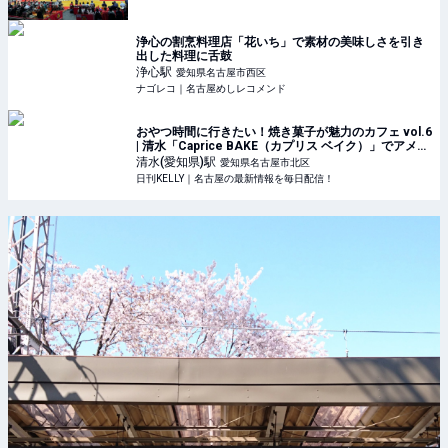
浄心の割烹料理店「花いち」で素材の美味しさを引き
出した料理に舌鼓
浄心
駅
愛知県名古屋市西区
ナゴレコ｜名古屋めしレコメンド
おやつ時間に行きたい！焼き菓子が魅力のカフェ vol.6
| 清水「Caprice BAKE（カプリス ベイク）」でアメリ
カンマフィンを堪能 | 日刊KELLY｜名古屋の最新情報を
清水(愛知県)
駅
愛知県名古屋市北区
毎日配信！
日刊KELLY｜名古屋の最新情報を毎日配信！