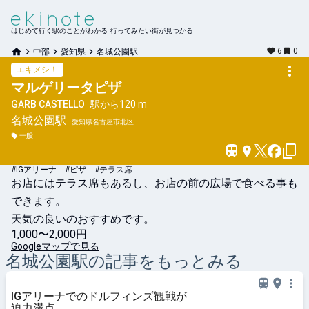
はじめて行く駅のことがわかる 行ってみたい街が見つかる
6
0
中部
愛知県
名城公園駅
エキメシ！
マルゲリータピザ
GARB CASTELLO
駅から
120 m
名城公園
駅
愛知県名古屋市北区
一般
#IGアリーナ #ピザ #テラス席
お店にはテラス席もあるし、お店の前の広場で食べる事も
できます。

天気の良いのおすすめです。
1,000〜2,000円
Googleマップで見る
名城公園
駅の記事をもっとみる
IGアリーナでのドルフィンズ観戦が
迫力満点