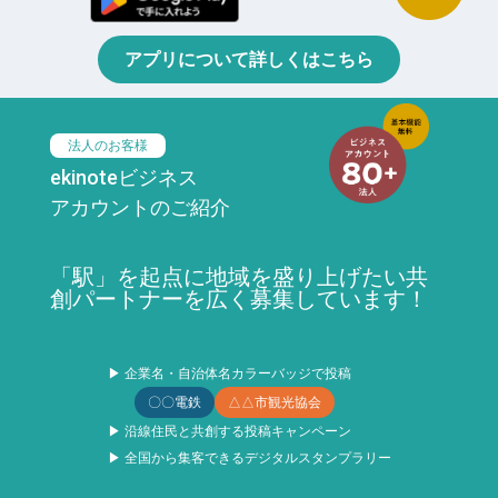
アプリについて詳しくはこちら
法人のお客様
ekinoteビジネス
アカウントのご紹介
「駅」を起点に地域を盛り上げたい共
創パートナーを広く募集しています！
▶ 企業名・自治体名カラーバッジで投稿
〇〇電鉄
△△市観光協会
▶ 沿線住民と共創する投稿キャンペーン
▶ 全国から集客できるデジタルスタンプラリー