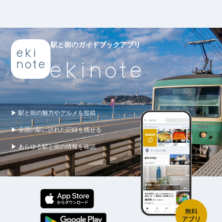
駅と街のガイドブックアプリ
▶ 駅と街の魅力やグルメを投稿
▶ 全国の駅に訪れた記録を残せる
▶ あらゆる駅と街の情報を確認