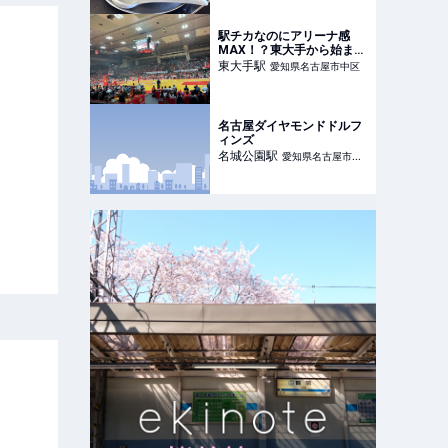
駅チカなのにアリーナ感
MAX！？東大手から始まる
熱狂バスケ体験！
東大手
駅
愛知県名古屋市中区
名古屋ダイヤモンドドルフ
ィンズ
名城公園
駅
愛知県名古屋市北
区