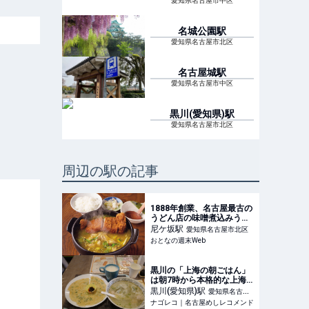
愛知県名古屋市中区
名城公園
駅
愛知県名古屋市北区
名古屋城
駅
愛知県名古屋市中区
黒川(愛知県)
駅
愛知県名古屋市北区
周辺の駅の記事
1888年創業、名古屋最古の
うどん店の味噌煮込みうど
んがすごい とんかつトッ
尼ケ坂
駅
愛知県名古屋市北区
ピングが至福
おとなの週末Web
黒川の「上海の朝ごはん」
は朝7時から本格的な上海
の朝食が楽しめる専門店
黒川(愛知県)
駅
愛知県名古屋
ナゴレコ｜名古屋めしレコメンド
市北区