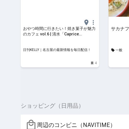
サカナ
おやつ時間に行きたい！焼き菓子が魅力
のカフェ vol.6 | 清水「Caprice
BAKE（カプリス ベイク）」でアメリカ
ンマフィンを堪能 | 日刊KELLY｜名古屋
日刊KELLY｜名古屋の最新情報を毎日配信！
一般
の最新情報を毎日配信！
4
ショッピング（日用品）
周辺のコンビニ（NAVITIME）