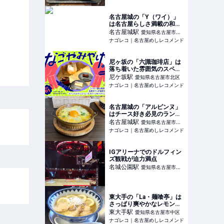
名古屋城の「Y（ワイ）」
は名古屋らしさ満載の和風
ラザニア専門店
名古屋城
駅
愛知県名古屋市中
ナゴレコ｜名古屋めしレコメンド
区
尼ヶ坂の「六識珈琲店」は
落ち着いた雰囲気のスペシ
ャルティコーヒーの名店
尼ケ坂
駅
愛知県名古屋市北区
ナゴレコ｜名古屋めしレコメンド
名古屋城の「アルピンヌ」
はチース好き必見のランチ
が楽しめるチーズ専門店
名古屋城
駅
愛知県名古屋市中
ナゴレコ｜名古屋めしレコメンド
区
IGアリーナでのドルフィン
ズ観戦が迫力満点
名城公園
駅
愛知県名古屋市北
区
東大手の「La・麺喰亭」は
さっぱり爽やかなレモンラ
ーメンがおいしい麺処
東大手
駅
愛知県名古屋市中区
ナゴレコ｜名古屋めしレコメンド