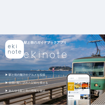
駅と街のガイドブックアプリ
▶ 駅と街の魅力やグルメを投稿
▶ 全国の駅に訪れた記録を残せる
▶ あらゆる駅と街の情報を確認