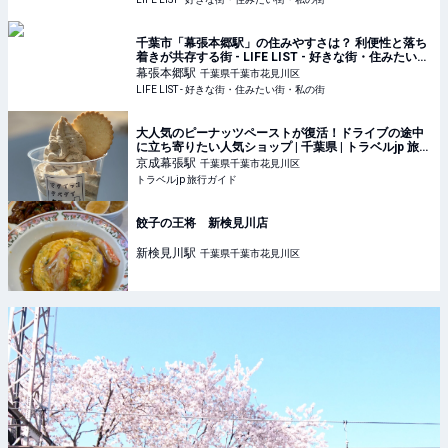
千葉市「幕張本郷駅」の住みやすさは？ 利便性と落ち
着きが共存する街 - LIFE LIST - 好きな街・住みたい
街・私の街
幕張本郷
駅
千葉県千葉市花見川区
LIFE LIST - 好きな街・住みたい街・私の街
大人気のピーナッツペーストが復活！ドライブの途中
に立ち寄りたい人気ショップ | 千葉県 | トラベルjp 旅行
ガイド
京成幕張
駅
千葉県千葉市花見川区
トラベルjp 旅行ガイド
餃子の王将 新検見川店
新検見川
駅
千葉県千葉市花見川区