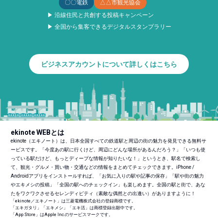
〇〇電鉄
△△市観光協会
▶ 沿線住民と共創する投稿キャンペーン
▶ 全国から集客できるデジタルスタンプラリー
ビジネスアカウントについて詳しくはこちら
ekinote WEBとは
ekinote（エキノート）は、日本全国すべての鉄道駅と周辺の街の魅力を発見できる無料サ
ービスです。「今度あの駅に行くけど、周辺にどんな場所があるんだろう？」「いつも使
っている駅だけど、もっとディープな情報が知りたいな！」というとき、駅名で検索し
て、観光・グルメ・買い物・交通などの情報をまとめてチェックできます。iPhone /
Androidアプリをインストールすれば、「お気に入りの駅や記事の保存」「駅や街の魅力
やエキメシの投稿」「全国の駅へのチェックイン」も楽しめます。全国の駅と街で、あな
たをワクワクさせるセレンディピティ（素敵な偶然との出逢い）がありますように！
「ekinote／エキノート」は三菱電機株式会社の登録商標です。
「エキガタリ」「エキメシ」「エキ活」は商標登録出願中です。
「App Store」はApple Inc.のサービスマークです。