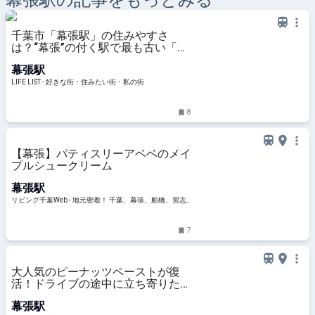
幕張
駅の記事をもっとみる
千葉市「幕張駅」の住みやすさ
は？“幕張”の付く駅で最も古い「幕
張」周辺の魅力やおすすめスポット
幕張駅
を紹介 - LIFE LIST - 好きな街・住み
たい街・私の街
LIFE LIST - 好きな街・住みたい街・私の街
8
【幕張】パティスリーアベベのメイ
プルシュークリーム
幕張駅
リビング千葉Web - 地元密着！ 千葉、幕張、船橋、習志
野ほかのグルメ、イベント、お出かけ、習い事情報
7
大人気のピーナッツペーストが復
活！ドライブの途中に立ち寄りたい
人気ショップ | 千葉県 | トラベルjp
幕張駅
旅行ガイド