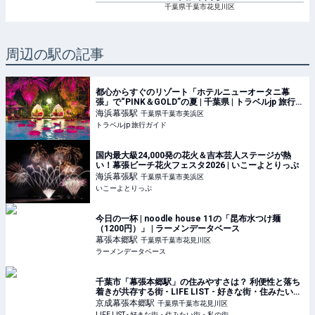
千葉県千葉市花見川区
周辺の駅の記事
都心からすぐのリゾート「ホテルニューオータニ幕
張」で“PINK＆GOLD”の夏 | 千葉県 | トラベルjp 旅行ガ
イド
海浜幕張
駅
千葉県千葉市美浜区
トラベルjp 旅行ガイド
国内最大級24,000発の花火＆吉本芸人ステージが熱
い！幕張ビーチ花火フェスタ2026 | いこーよとりっぷ
海浜幕張
駅
千葉県千葉市美浜区
いこーよとりっぷ
今日の一杯 | noodle house 11の「昆布水つけ麺
（1200円）」 | ラーメンデータベース
幕張本郷
駅
千葉県千葉市花見川区
ラーメンデータベース
千葉市「幕張本郷駅」の住みやすさは？ 利便性と落ち
着きが共存する街 - LIFE LIST - 好きな街・住みたい
街・私の街
京成幕張本郷
駅
千葉県千葉市花見川区
LIFE LIST - 好きな街・住みたい街・私の街