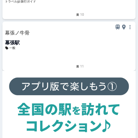
トラベルjp 旅行ガイド
10
幕張ノ牛骨
幕張駅
一般
11