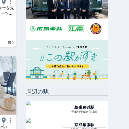
ューを先
イーツ
5
周辺の駅
幕張豊砂
駅
千葉県千葉市美浜区
京成幕張
駅
観苑」