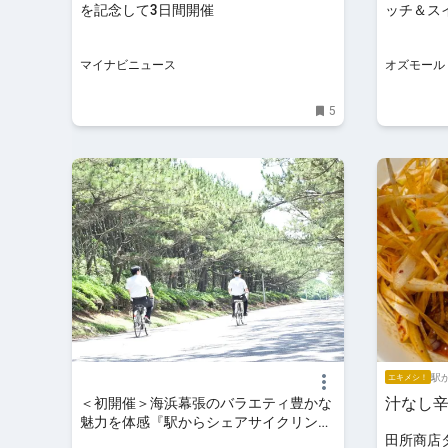
を記念して3日間開催
ッチ＆ス
弾》」。
OZmall
マイナビニュース
オズモール
5
駅か
エキメシ！
汁なし
＜初開催＞海浜幕張のバラエティ豊かな
魅力を体感『駅からシェアサイクリング
田所商店
＆デジタル周遊スタンプラリー』を初開