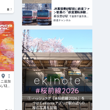
JR幕張豊砂駅前に鉄道ファ
7
ン歓喜の「鉄道運転体験ハ
ウス」が3月オープン 駅
幕張豊砂
駅
千葉県千葉市美浜
前が大きく変貌遂げる！
鉄道チャンネル
区
（千葉県） | 鉄道ニュース |
鉄道チャンネル
マソニ追加
eら12組
も公開