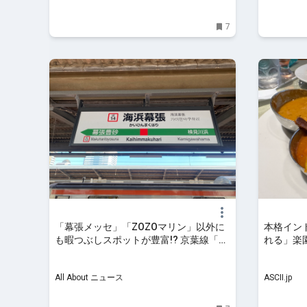
7
「幕張メッセ」「ZOZOマリン」以外に
本格イン
も暇つぶしスポットが豊富!? 京葉線「海
れる」楽
浜幕張駅」には何がある？
(1/2)
All About ニュース
ASCII.jp