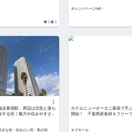
オレンジページnet -
5
0
海浜幕張駅」周辺は活気と落ち
ホテルニューオータニ幕張で手ぶ
存する街！魅力や住みやすさを
開始！ 千葉県産食材＆フリー
ト - LIFE LIST - 好きな街・
900坪のガーデンスペースで - OZ
街・私の街
ST - 好きな街・住みたい街・私の街
オズモール