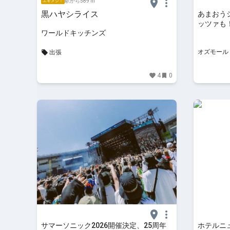
駅から589 m
エキメシ！
黒ハヤシライス
あまおう
ッツァも
ワールドキッチンズ
いちごスイ
オズモール
出張
4
0
サマーソニック2026開催決定、25周年
ホテルニ