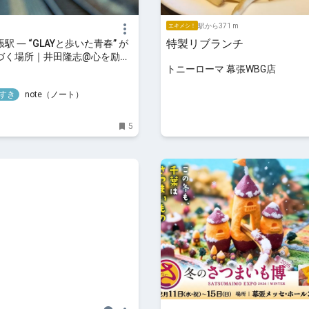
駅から371 m
エキメシ！
特製リブランチ
駅 ― “GLAYと歩いた青春” が
づく場所｜井田隆志@心を励ま
トニーローマ 幕張WBG店
案内人
すき
note（ノート）
5