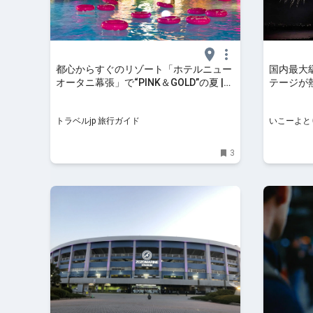
都心からすぐのリゾート「ホテルニュー
国内最大級
オータニ幕張」で“PINK＆GOLD”の夏 |
テージが
千葉県 | トラベルjp 旅行ガイド
2026 |
トラベルjp 旅行ガイド
いこーよと
3