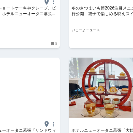
ショートケーキやクレープ、ピ
冬のさつまいも博2026注目メニ
！ホテルニューオータニ幕張の
行公開 親子で楽しめる映えス
ーツビュッフェ - OZmall
300品以上
いこーよニュース
5
ューオータニ幕張「サンドウィ
ホテルニューオータニ幕張「大