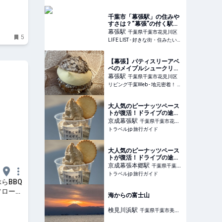
街・私の街
千葉市「幕張駅」の住みや
すさは？“幕張”の付く駅で
最も古い「幕張」周辺の魅
幕張
駅
千葉県千葉市花見川区
5
力やおすすめスポットを紹
LIFE LIST - 好きな街・住みたい街・私の街
介 - LIFE LIST - 好きな街・
住みたい街・私の街
【幕張】パティスリーアベ
ベのメイプルシュークリー
ム
幕張
駅
千葉県千葉市花見川区
リビング千葉Web - 地元密着！ 千葉、幕張、船橋、習志野ほかのグルメ、イベント、お出かけ、習い事情報
大人気のピーナッツペース
トが復活！ドライブの途中
に立ち寄りたい人気ショッ
京成幕張
駅
千葉県千葉市花見
プ | 千葉県 | トラベルjp 旅
トラベルjp 旅行ガイド
川区
行ガイド
大人気のピーナッツペース
トが復活！ドライブの途中
に立ち寄りたい人気ショッ
京成幕張本郷
駅
千葉県千葉市
プ | 千葉県 | トラベルjp 旅
トラベルjp 旅行ガイド
花見川区
行ガイド
らBBQ
フローを
海からの富士山
mall
検見川浜
駅
千葉県千葉市美浜
区