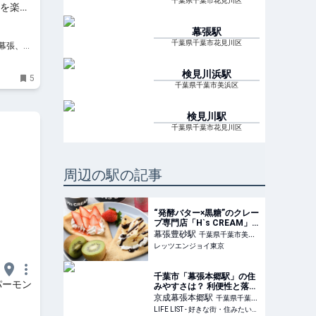
千葉県千葉市花見川区
”を楽し
幕張
駅
千葉県千葉市花見川区
、幕張、船
お出か
検見川浜
駅
5
千葉県千葉市美浜区
検見川
駅
千葉県千葉市花見川区
周辺の駅の記事
“発酵バター×黒糖”のクレー
プ専門店「H`s CREAM」
幕張新都心にオープン｜レ
幕張豊砂
駅
千葉県千葉市美浜
ッツエンジョイ東京
レッツエンジョイ東京
区
千葉市「幕張本郷駅」の住
パーモン
みやすさは？ 利便性と落ち
着きが共存する街 - LIFE
京成幕張本郷
駅
千葉県千葉市
LIST - 好きな街・住みたい
LIFE LIST - 好きな街・住みたい街・私の街
花見川区