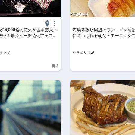
24,000発の花火＆吉本芸人ス
海浜幕張駅周辺のワンコイン前
熱い！幕張ビーチ花火フェスタ
に食べられる朝食・モーニング
 いこーよとりっぷ
5選！
りっぷ
バスとりっぷ
3