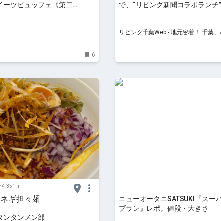
イーツビュッフェ《第二
で、“リビング新聞コラボランチ
いちご・チョコ・チーズなど -
んできました！
リビング千葉Web - 地元密着！ 千葉
橋、習志野ほかのグルメ、イベント、
け、習い事情報
6
ら351 m
辛ネギ担々麺
ニューオータニSATSUKI『スー
ブラン』レポ。値段・大きさ
タンタンメン部