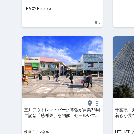
催します - TRAICY Release
TRAICY Release
5
三井アウトレットパーク幕張が開業25周
千葉県「
年記念「感謝祭」を開催、セールやフー
着きが共
ドフェス･ポイントアップデーも 9/19～
住民がレポー
10/26 | 鉄道ニュース | 鉄道チャンネル
住みたい
鉄道チャンネル
LIFE LI