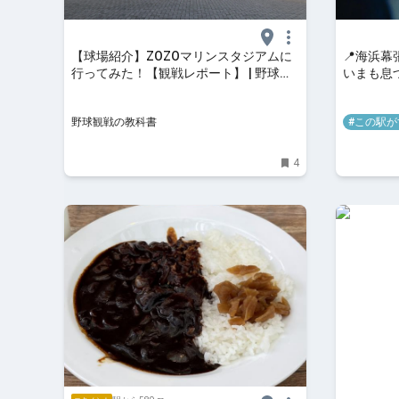
【球場紹介】ZOZOマリンスタジアムに
📍海浜幕張
行ってみた！【観戦レポート】 | 野球観
いまも息
戦の教科書
す懐メロ
野球観戦の教科書
#この駅が
4