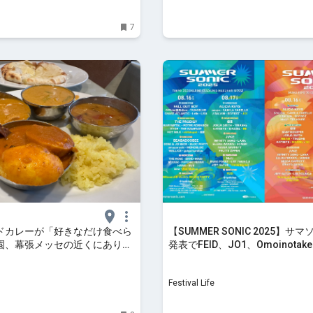
7
ドカレーが「好きなだけ食べら
【SUMMER SONIC 2025】サ
園、幕張メッセの近くにあり。
発表でFEID、JO1、Omoinotak
追加。ステージ別ラインナップ
Festival Life