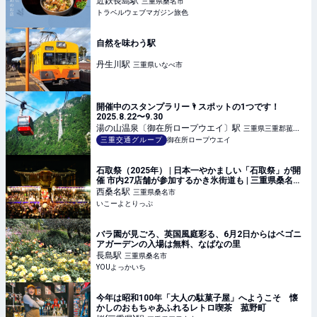
近鉄長島
駅
三重県桑名市
トラベルウェブマガジン旅色
自然を味わう駅
丹生川
駅
三重県いなべ市
開催中のスタンプラリー🌂スポットの1つです！
2025.8.22〜9.30
湯の山温泉〔御在所ロープウエイ〕
駅
三重県三重郡菰野
三重交通グループ
御在所ロープウエイ
町
石取祭（2025年） | 日本一やかましい「石取祭」が開
催 市内27店舗が参加するかき氷街道も | 三重県桑名市 |
いこーよとりっぷ
西桑名
駅
三重県桑名市
いこーよとりっぷ
バラ園が見ごろ、英国風庭彩る、6月2日からはベゴニ
アガーデンの入場は無料、なばなの里
長島
駅
三重県桑名市
YOUよっかいち
今年は昭和100年「大人の駄菓子屋」へようこそ 懐
かしのおもちゃあふれるレトロ喫茶 菰野町