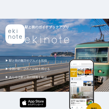
駅と街のガイドブックアプリ
▶ 駅と街の魅力やグルメを投稿
▶ 全国の駅に訪れた記録を残せる
▶ あらゆる駅と街の情報を確認