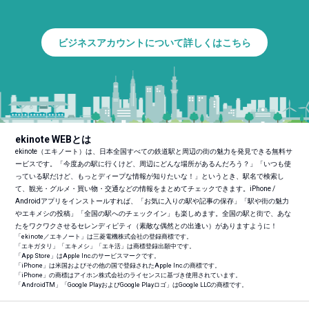
ビジネスアカウントについて詳しくはこちら
ekinote WEBとは
ekinote（エキノート）は、日本全国すべての鉄道駅と周辺の街の魅力を発見できる無料サ
ービスです。「今度あの駅に行くけど、周辺にどんな場所があるんだろう？」「いつも使
っている駅だけど、もっとディープな情報が知りたいな！」というとき、駅名で検索し
て、観光・グルメ・買い物・交通などの情報をまとめてチェックできます。iPhone /
Androidアプリをインストールすれば、「お気に入りの駅や記事の保存」「駅や街の魅力
やエキメシの投稿」「全国の駅へのチェックイン」も楽しめます。全国の駅と街で、あな
たをワクワクさせるセレンディピティ（素敵な偶然との出逢い）がありますように！
「ekinote／エキノート」は三菱電機株式会社の登録商標です。
「エキガタリ」「エキメシ」「エキ活」は商標登録出願中です。
「App Store」はApple Inc.のサービスマークです。
「iPhone」は米国およびその他の国で登録されたApple Inc.の商標です。
「iPhone」の商標はアイホン株式会社のライセンスに基づき使用されています。
「Android
TM
」「Google PlayおよびGoogle Playロゴ」はGoogle LLCの商標です。