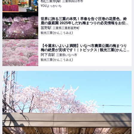
桜(三重県)
駅
三重県四日市市
YOUよっかいち
世界に誇る三重の本気！早春を告ぐ圧巻の花景色、鈴
鹿の森庭園 2025年しだれ梅まつりの必見情報をお伝え
します♪ | トピックス | 観光三重(かんこうみえ)
菰野
駅
三重県三重郡菰野町
観光三重(かんこうみえ)
【今週末いよいよ満開】いなべ市農業公園の梅まつり
梅の絶景が見頃です！ | トピックス | 観光三重(かんこ
うみえ)
阿下喜
駅
三重県いなべ市
観光三重(かんこうみえ)