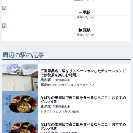
三里
駅
三重県いなべ市
楚原
駅
三重県いなべ市
周辺の駅の記事
三重県桑名・蔵をリノベーションしたティースタンド
で伊勢茶を楽しむ時間。
桑名
駅
三重県桑名市
45歳からの心のラグジュアリーメディア
なばなの里周辺で夜ご飯を食べるならここ！おすすめ
グルメ9選
桑名
駅
三重県桑名市
トラベルウェブマガジン旅色
なばなの里周辺で夜ご飯を食べるならここ！おすすめ
グルメ9選