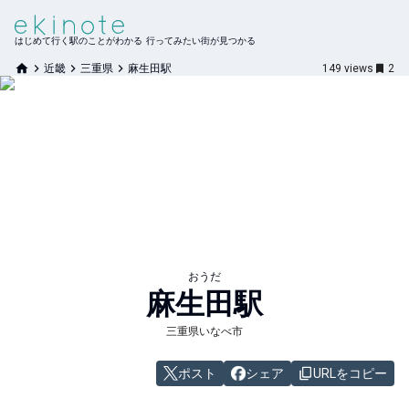
はじめて行く駅のことがわかる 行ってみたい街が見つかる
近畿
三重県
麻生田駅
149
views
2
おうだ
麻生田
駅
三重県いなべ市
ポスト
シェア
URLをコピー