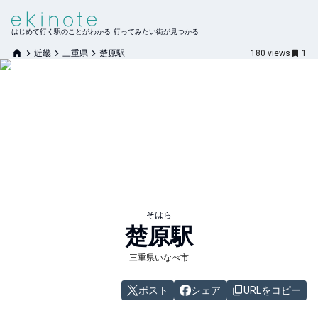
はじめて行く駅のことがわかる 行ってみたい街が見つかる
近畿
三重県
楚原駅
180
views
1
そはら
楚原
駅
三重県いなべ市
ポスト
シェア
URLをコピー