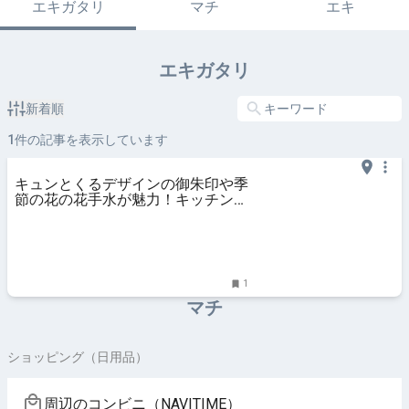
エキガタリ
マチ
エキ
エキガタリ
新着順
1
件の記事を表示しています
キュンとくるデザインの御朱印や季
節の花の花手水が魅力！キッチンカ
ーもある！？いなべ市の金井神社を
紹介します。 | 観光三重(かんこう
みえ) | 三重県の観光・旅行情報は
ここ！
1
マチ
ショッピング（日用品）
周辺のコンビニ（NAVITIME）