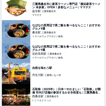
三重県桑名市に家系ラーメン専門店「横浜家系ラーメ
ン 本多家」OPEN！多彩なメニュー | ママテナ
益生
駅
三重県桑名市
ママテナ
なばなの里周辺で夜ご飯を食べるならここ！おすすめ
グルメ9選
桑名
駅
三重県桑名市
トラベルウェブマガジン旅色
なばなの里周辺で夜ご飯を食べるならここ！おすすめ
グルメ9選
近鉄長島
駅
三重県桑名市
トラベルウェブマガジン旅色
自然を味わう駅
丹生川
駅
三重県いなべ市
石取祭（2025年） | 日本一やかましい「石取祭」が開
催 市内27店舗が参加するかき氷街道も | 三重県桑名市 |
いこーよとりっぷ
西桑名
駅
三重県桑名市
いこーよとりっぷ