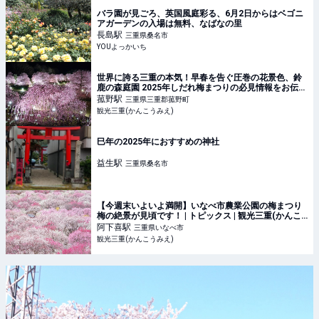
バラ園が見ごろ、英国風庭彩る、6月2日からはベゴニ
アガーデンの入場は無料、なばなの里
長島
駅
三重県桑名市
YOUよっかいち
世界に誇る三重の本気！早春を告ぐ圧巻の花景色、鈴
鹿の森庭園 2025年しだれ梅まつりの必見情報をお伝え
します♪ | トピックス | 観光三重(かんこうみえ)
菰野
駅
三重県三重郡菰野町
観光三重(かんこうみえ)
巳年の2025年におすすめの神社
益生
駅
三重県桑名市
【今週末いよいよ満開】いなべ市農業公園の梅まつり
梅の絶景が見頃です！ | トピックス | 観光三重(かんこ
うみえ)
阿下喜
駅
三重県いなべ市
観光三重(かんこうみえ)