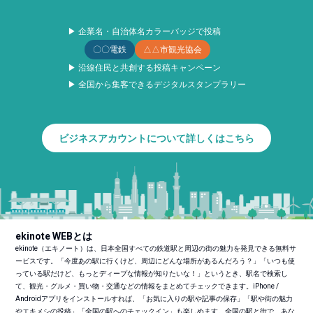
▶ 企業名・自治体名カラーバッジで投稿
〇〇電鉄
△△市観光協会
▶ 沿線住民と共創する投稿キャンペーン
▶ 全国から集客できるデジタルスタンプラリー
ビジネスアカウントについて詳しくはこちら
ekinote WEBとは
ekinote（エキノート）は、日本全国すべての鉄道駅と周辺の街の魅力を発見できる無料サ
ービスです。「今度あの駅に行くけど、周辺にどんな場所があるんだろう？」「いつも使
っている駅だけど、もっとディープな情報が知りたいな！」というとき、駅名で検索し
て、観光・グルメ・買い物・交通などの情報をまとめてチェックできます。iPhone /
Androidアプリをインストールすれば、「お気に入りの駅や記事の保存」「駅や街の魅力
やエキメシの投稿」「全国の駅へのチェックイン」も楽しめます。全国の駅と街で、あな