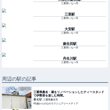
三重県いなべ市
三里
駅
三重県いなべ市
大安
駅
三重県いなべ市
麻生田
駅
三重県いなべ市
丹生川
駅
三重県いなべ市
周辺の駅の記事
三重県桑名・蔵をリノベーションしたティースタンド
で伊勢茶を楽しむ時間。
桑名
駅
三重県桑名市
45歳からの心のラグジュアリーメディア