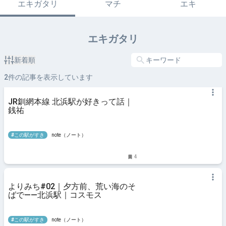
エキガタリ
マチ
エキ
エキガタリ
新着順
2
件の記事を表示しています
JR釧網本線 北浜駅が好きって話｜
銭祐
#この駅がすき
note（ノート）
4
よりみち#02｜夕方前、荒い海のそ
ばで——北浜駅｜コスモス
#この駅がすき
note（ノート）