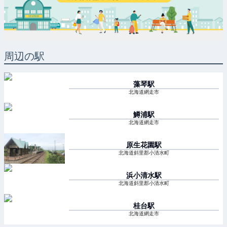
周辺の駅
藻琴
駅
北海道網走市
鱒浦
駅
北海道網走市
原生花園
駅
北海道斜里郡小清水町
浜小清水
駅
北海道斜里郡小清水町
桂台
駅
北海道網走市