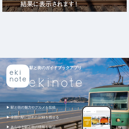
駅と街のガイドブックアプリ
▶ 駅と街の魅力やグルメを投稿
▶ 全国の駅に訪れた記録を残せる
▶ あらゆる駅と街の情報を確認