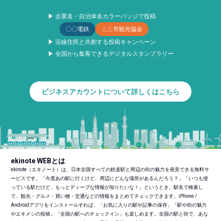
▶ 企業名・自治体名カラーバッジで投稿
〇〇電鉄
△△市観光協会
▶ 沿線住民と共創する投稿キャンペーン
▶ 全国から集客できるデジタルスタンプラリー
ビジネスアカウントについて詳しくはこちら
ekinote WEBとは
ekinote（エキノート）は、日本全国すべての鉄道駅と周辺の街の魅力を発見できる無料サ
ービスです。「今度あの駅に行くけど、周辺にどんな場所があるんだろう？」「いつも使
っている駅だけど、もっとディープな情報が知りたいな！」というとき、駅名で検索し
て、観光・グルメ・買い物・交通などの情報をまとめてチェックできます。iPhone /
Androidアプリをインストールすれば、「お気に入りの駅や記事の保存」「駅や街の魅力
やエキメシの投稿」「全国の駅へのチェックイン」も楽しめます。全国の駅と街で、あな