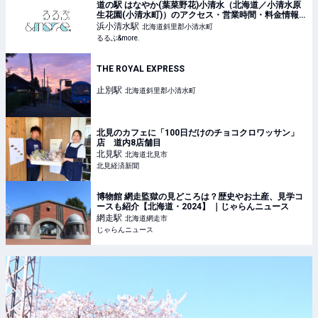
道の駅 はなやか(葉菜野花)小清水（北海道／小清水原
生花園(小清水町)）のアクセス・営業時間・料金情報
｜るるぶ&more.
浜小清水
駅
北海道斜里郡小清水町
るるぶ&more.
THE ROYAL EXPRESS
止別
駅
北海道斜里郡小清水町
北見のカフェに「100日だけのチョコクロワッサン」
店 道内8店舗目
北見
駅
北海道北見市
北見経済新聞
博物館 網走監獄の見どころは？歴史やお土産、見学コ
ースも紹介【北海道・2024】 ｜じゃらんニュース
網走
駅
北海道網走市
じゃらんニュース