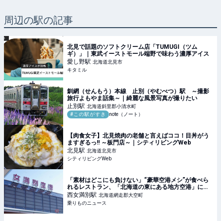
周辺の駅の記事
北見で話題のソフトクリーム店「TUMUGI（ツム
ギ）」｜東武イーストモール端野で味わう濃厚アイス
愛し野
駅
北海道北見市
キタミル
釧網（せんもう）本線 止別（やむべつ）駅 ～撮影
旅行よもやま話集～｜綺麗な風景写真が撮りたい
止別
駅
北海道斜里郡小清水町
#この駅がすき
note（ノート）
【肉食女子】北見焼肉の老舗と言えばココ！目丼がう
ますぎるっ!! ～板門店～｜シティリビングWeb
北見
駅
北海道北見市
シティリビングWeb
「素材はどこにも負けない」“豪華空港メシ”が食べら
れるレストラン、「北海道の東にある地方空港」に出
現！ そのスゴい全貌 | 乗りものニュース
西女満別
駅
北海道網走郡大空町
乗りものニュース