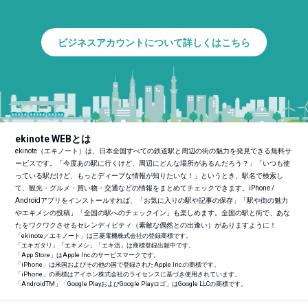
ビジネスアカウントについて詳しくはこちら
ekinote WEBとは
ekinote（エキノート）は、日本全国すべての鉄道駅と周辺の街の魅力を発見できる無料サ
ービスです。「今度あの駅に行くけど、周辺にどんな場所があるんだろう？」「いつも使
っている駅だけど、もっとディープな情報が知りたいな！」というとき、駅名で検索し
て、観光・グルメ・買い物・交通などの情報をまとめてチェックできます。iPhone /
Androidアプリをインストールすれば、「お気に入りの駅や記事の保存」「駅や街の魅力
やエキメシの投稿」「全国の駅へのチェックイン」も楽しめます。全国の駅と街で、あな
たをワクワクさせるセレンディピティ（素敵な偶然との出逢い）がありますように！
「ekinote／エキノート」は三菱電機株式会社の登録商標です。
「エキガタリ」「エキメシ」「エキ活」は商標登録出願中です。
「App Store」はApple Inc.のサービスマークです。
「iPhone」は米国およびその他の国で登録されたApple Inc.の商標です。
「iPhone」の商標はアイホン株式会社のライセンスに基づき使用されています。
「Android
TM
」「Google PlayおよびGoogle Playロゴ」はGoogle LLCの商標です。