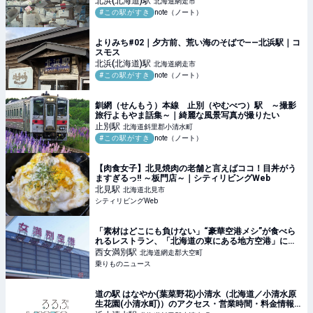
北浜(北海道)
駅
北海道網走市
#この駅がすき
note（ノート）
よりみち#02｜夕方前、荒い海のそばで——北浜駅｜コ
スモス
北浜(北海道)
駅
北海道網走市
#この駅がすき
note（ノート）
釧網（せんもう）本線 止別（やむべつ）駅 ～撮影
旅行よもやま話集～｜綺麗な風景写真が撮りたい
止別
駅
北海道斜里郡小清水町
#この駅がすき
note（ノート）
【肉食女子】北見焼肉の老舗と言えばココ！目丼がう
ますぎるっ!! ～板門店～｜シティリビングWeb
北見
駅
北海道北見市
シティリビングWeb
「素材はどこにも負けない」“豪華空港メシ”が食べら
れるレストラン、「北海道の東にある地方空港」に出
現！ そのスゴい全貌 | 乗りものニュース
西女満別
駅
北海道網走郡大空町
乗りものニュース
道の駅 はなやか(葉菜野花)小清水（北海道／小清水原
生花園(小清水町)）のアクセス・営業時間・料金情報