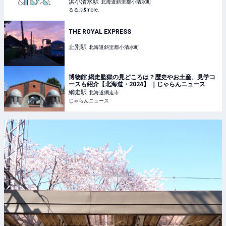
｜るるぶ&more.
浜小清水
駅
北海道斜里郡小清水町
るるぶ&more.
THE ROYAL EXPRESS
止別
駅
北海道斜里郡小清水町
博物館 網走監獄の見どころは？歴史やお土産、見学コ
ースも紹介【北海道・2024】 ｜じゃらんニュース
網走
駅
北海道網走市
じゃらんニュース