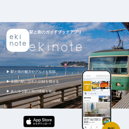
駅と街のガイドブックアプリ
▶ 駅と街の魅力やグルメを投稿
▶ 全国の駅に訪れた記録を残せる
▶ あらゆる駅と街の情報を確認