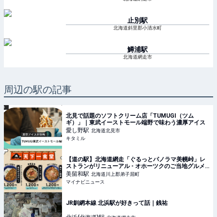
止別
駅
北海道斜里郡小清水町
鱒浦
駅
北海道網走市
周辺の駅の記事
北見で話題のソフトクリーム店「TUMUGI（ツム
ギ）」｜東武イーストモール端野で味わう濃厚アイス
愛し野
駅
北海道北見市
キタミル
【道の駅】北海道網走「ぐるっとパノラマ美幌峠」レ
ストランがリニューアル - オホーツクのご当地グルメ
を提供
美留和
駅
北海道川上郡弟子屈町
マイナビニュース
JR釧網本線 北浜駅が好きって話｜銭祐