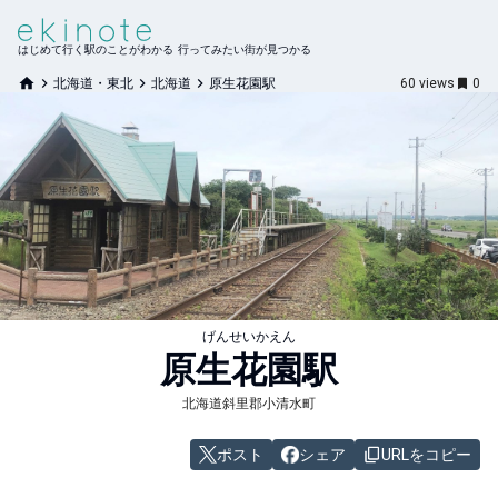
はじめて行く駅のことがわかる 行ってみたい街が見つかる
北海道・東北
北海道
原生花園駅
60
views
0
げんせいかえん
原生花園
駅
北海道斜里郡小清水町
ポスト
シェア
URLをコピー