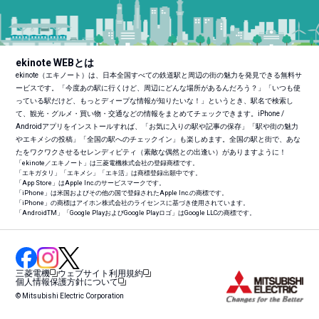
ekinote WEBとは
ekinote（エキノート）は、日本全国すべての鉄道駅と周辺の街の魅力を発見できる無料サ
ービスです。「今度あの駅に行くけど、周辺にどんな場所があるんだろう？」「いつも使
っている駅だけど、もっとディープな情報が知りたいな！」というとき、駅名で検索し
て、観光・グルメ・買い物・交通などの情報をまとめてチェックできます。iPhone /
Androidアプリをインストールすれば、「お気に入りの駅や記事の保存」「駅や街の魅力
やエキメシの投稿」「全国の駅へのチェックイン」も楽しめます。全国の駅と街で、あな
たをワクワクさせるセレンディピティ（素敵な偶然との出逢い）がありますように！
「ekinote／エキノート」は三菱電機株式会社の登録商標です。
「エキガタリ」「エキメシ」「エキ活」は商標登録出願中です。
「App Store」はApple Inc.のサービスマークです。
「iPhone」は米国およびその他の国で登録されたApple Inc.の商標です。
「iPhone」の商標はアイホン株式会社のライセンスに基づき使用されています。
「Android
TM
」「Google PlayおよびGoogle Playロゴ」はGoogle LLCの商標です。
三菱電機
ウェブサイト利用規約
個人情報保護方針について
© Mitsubishi Electric Corporation