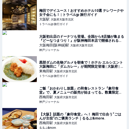
梅田でデイユース！おすすめホテル10選 テレワークや
女子会にも！ | トラベルjp 旅行ガイド
大阪
駅
大阪府大阪市北区
トラベルjp 旅行ガイド
大阪初出店のドーナツも登場。全国から8店舗が集まる
『どーなつまつり！』が阪神梅田本店で開催されるみ
たい | 神戸ジャーナル
大阪梅田(阪神線)
駅
大阪府大阪市北区
神戸ジャーナル
黒部ダムの名物グルメを朝食で！ホテル エルシエント
大阪梅田に「ダムカレー」が期間限定登場 | 大阪府 | ト
ラベルjp 旅行ガイド
東梅田
駅
大阪府大阪市北区
トラベルjp 旅行ガイド
ご飯「おかわりし放題」の和食レストラン『象印食
堂』で、夏メニューの販売が始まってる。数量限定の
ランチなど | 神戸ジャーナル
西梅田
駅
大阪府大阪市北区
神戸ジャーナル
【大阪】話題の「象印食堂」へ！ 梅田で出合う“ごは
んが主役”のご褒美ランチ｜るるぶ&more.
西梅田
駅
大阪府大阪市北区
るるぶ&more.