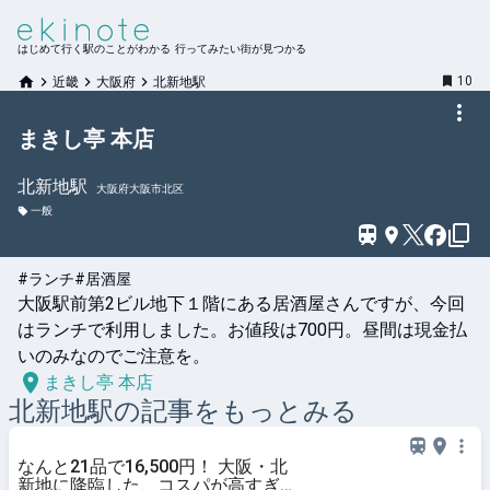
はじめて行く駅のことがわかる 行ってみたい街が見つかる
10
近畿
大阪府
北新地駅
まきし亭 本店
北新地
駅
大阪府大阪市北区
一般
#ランチ
#居酒屋
大阪駅前第2ビル地下１階にある居酒屋さんですが、今回
はランチで利用しました。お値段は700円。昼間は現金払
いのみなのでご注意を。
まきし亭 本店
北新地
駅の記事をもっとみる
なんと21品で16,500円！ 大阪・北
新地に降臨した、コスパが高すぎ