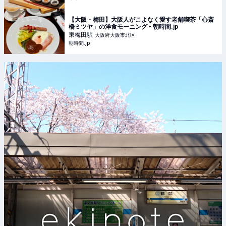
【大阪・梅田】大阪人がこよなく愛す老舗喫茶「心斎
橋ミツヤ」の洋食モーニング - 朝時間.jp
東梅田
駅
大阪府大阪市北区
朝時間.jp