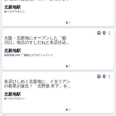
る“やりすぎ”寿司とは？ | 食べログ
北新地駅
マガジン
食べログマガジン
3
大阪・北新地にオープンした「鮨
川口」地元のすしだねと名店仕込み
の実直な仕事で魅了 | 家庭画
北新地駅
報.com｜“素敵な人”のディレクト
リ
家庭画報.com｜“素敵な人”のディレクトリ
3
名店ひしめく北新地に、イタリアン
の新星が誕生！「北野坂 木下」を
はじめとする名店仕込みの味が早く
北新地駅
もグルマンの心をつかむ | 食べログ
マガジン
食べログマガジン
3