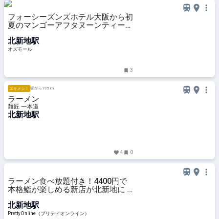
フォーシーズンズホテル大阪から初
夏のマンゴーアフタヌーンティーが
登場。緑に囲まれたテラス席も -
北新地駅
OZmall
オズモール
3
駅から195 m
エキメシ！
ラーメン
麺匠 一本道
北新地駅
4
0
ラーメン食べ放題付き！4400円で
本格鮨が楽しめる新店が北新地に |
PrettyOnline
北新地駅
PrettyOnline（プリティオンライン）