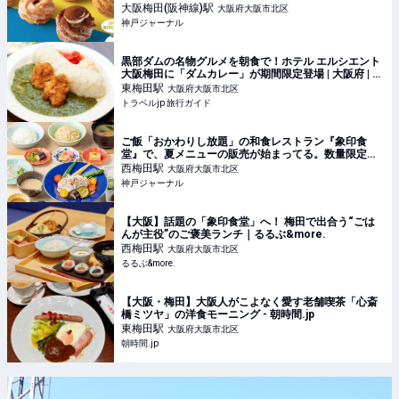
たい | 神戸ジャーナル
大阪梅田(阪神線)
駅
大阪府大阪市北区
神戸ジャーナル
黒部ダムの名物グルメを朝食で！ホテル エルシエント
大阪梅田に「ダムカレー」が期間限定登場 | 大阪府 | ト
ラベルjp 旅行ガイド
東梅田
駅
大阪府大阪市北区
トラベルjp 旅行ガイド
ご飯「おかわりし放題」の和食レストラン『象印食
堂』で、夏メニューの販売が始まってる。数量限定の
ランチなど | 神戸ジャーナル
西梅田
駅
大阪府大阪市北区
神戸ジャーナル
【大阪】話題の「象印食堂」へ！ 梅田で出合う“ごは
んが主役”のご褒美ランチ｜るるぶ&more.
西梅田
駅
大阪府大阪市北区
るるぶ&more.
【大阪・梅田】大阪人がこよなく愛す老舗喫茶「心斎
橋ミツヤ」の洋食モーニング - 朝時間.jp
東梅田
駅
大阪府大阪市北区
朝時間.jp