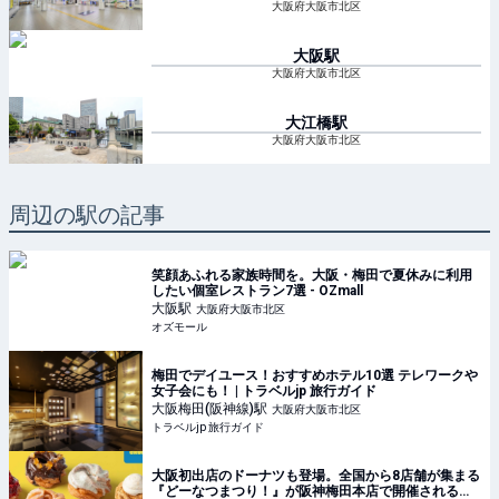
大阪府大阪市北区
大阪
駅
大阪府大阪市北区
大江橋
駅
大阪府大阪市北区
周辺の駅の記事
笑顔あふれる家族時間を。大阪・梅田で夏休みに利用
したい個室レストラン7選 - OZmall
大阪
駅
大阪府大阪市北区
オズモール
梅田でデイユース！おすすめホテル10選 テレワークや
女子会にも！ | トラベルjp 旅行ガイド
大阪梅田(阪神線)
駅
大阪府大阪市北区
トラベルjp 旅行ガイド
大阪初出店のドーナツも登場。全国から8店舗が集まる
『どーなつまつり！』が阪神梅田本店で開催されるみ