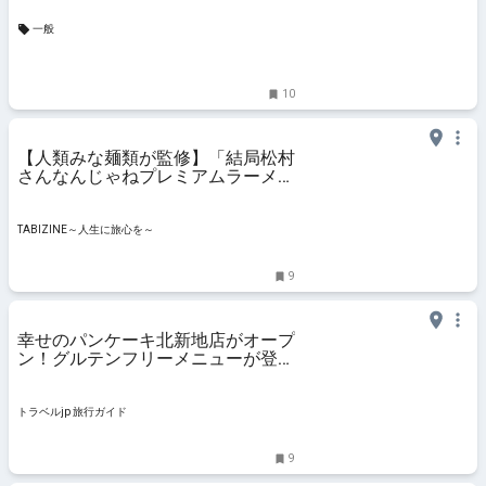
一般
10
【人類みな麺類が監修】「結局松村
さんなんじゃねプレミアムラーメ
ン」が登場｜博多豚そば月や西梅田
店 | TABIZINE～人生に旅心を～
TABIZINE～人生に旅心を～
9
幸せのパンケーキ北新地店がオープ
ン！グルテンフリーメニューが登場
| 大阪府 | トラベルjp 旅行ガイド
トラベルjp 旅行ガイド
9