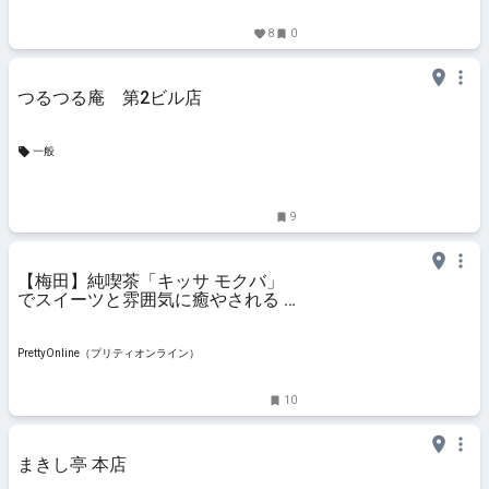
8
0
つるつる庵 第2ビル店
一般
9
【梅田】純喫茶「キッサ モクバ」
でスイーツと雰囲気に癒やされる |
PrettyOnline
PrettyOnline（プリティオンライン）
10
まきし亭 本店