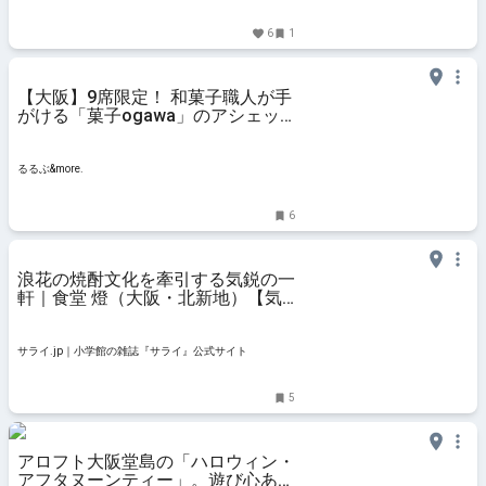
6
1
【大阪】9席限定！ 和菓子職人が手
がける「菓子ogawa」のアシェッ
トデセールのコースを体験。2025
年7月オープン｜るるぶ&more.
るるぶ&more.
6
浪花の焼酎文化を牽引する気鋭の一
軒｜食堂 燈（大阪・北新地）【気
鋭の銘柄が飲める新焼酎酒場】 | サ
ライ.jp｜小学館の雑誌『サライ』
公式サイト
サライ.jp｜小学館の雑誌『サライ』公式サイト
5
アロフト大阪堂島の「ハロウィン・
アフタヌーンティー」。遊び心あふ