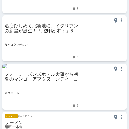
3
名店ひしめく北新地に、イタリアン
の新星が誕生！「北野坂 木下」を
はじめとする名店仕込みの味が早く
もグルマンの心をつかむ | 食べログ
マガジン
食べログマガジン
3
フォーシーズンズホテル大阪から初
夏のマンゴーアフタヌーンティーが
登場。緑に囲まれたテラス席も -
OZmall
オズモール
3
駅から195 m
エキメシ！
ラーメン
麺匠 一本道