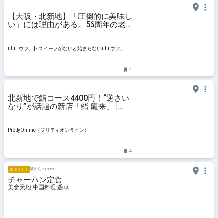
【大阪・北新地】「圧倒的に美味し
い」には理由がある。56周年の老
舗「ポアール」、乙女な遊び心と職
人の執念が紡ぐ“最上の更新”とは -
ufu. [ウフ。]
ufu. [ウフ。] - スイーツがないと始まらないufu.ウフ。
4
北新地で鮨コース4400円！“逆さい
なり”が話題の新店「鮨 龍来」 |
PrettyOnline
PrettyOnline（プリティオンライン）
4
駅から218 m
エキメシ！
チャーハン定食
美食天地 中国料理 遥華