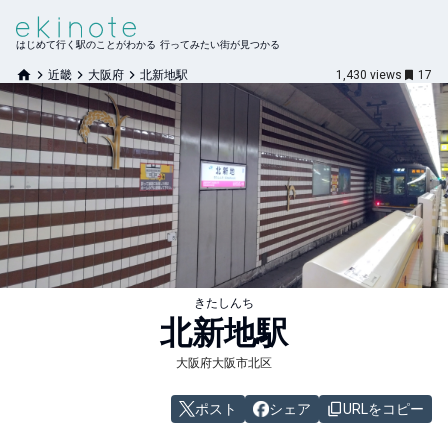
はじめて行く駅のことがわかる 行ってみたい街が見つかる
近畿
大阪府
北新地駅
1,430
views
17
きたしんち
北新地
駅
大阪府大阪市北区
ポスト
シェア
URLをコピー