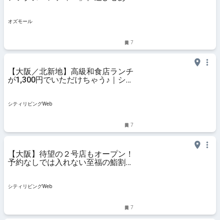
れるスイーツで、秋の味覚を堪能 -
OZmall
オズモール
7
【大阪／北新地】高級和食店ランチ
が1,300円でいただけちゃう♪｜シテ
ィリビングWeb
シティリビングWeb
7
【大阪】待望の２号店もオープン！
予約なしでは入れない至福の鮨割
烹！｜シティリビングWeb
シティリビングWeb
7