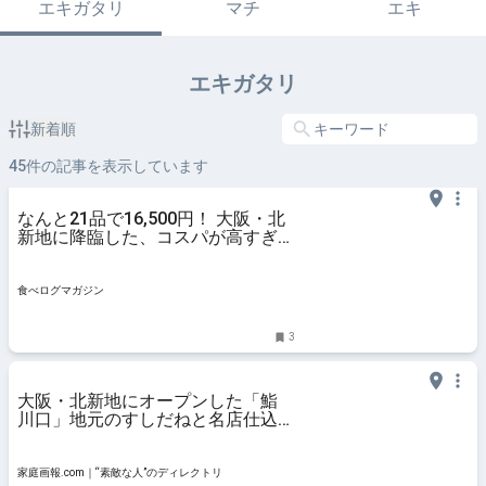
エキガタリ
マチ
エキ
エキガタリ
新着順
45
件の記事を表示しています
なんと21品で16,500円！ 大阪・北
新地に降臨した、コスパが高すぎ
る“やりすぎ”寿司とは？ | 食べログ
マガジン
食べログマガジン
3
大阪・北新地にオープンした「鮨
川口」地元のすしだねと名店仕込み
の実直な仕事で魅了 | 家庭画
報.com｜“素敵な人”のディレクト
リ
家庭画報.com｜“素敵な人”のディレクトリ