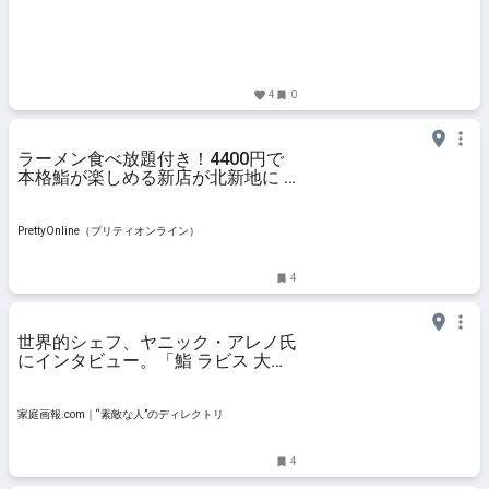
4
0
ラーメン食べ放題付き！4400円で
本格鮨が楽しめる新店が北新地に |
PrettyOnline
PrettyOnline（プリティオンライン）
4
世界的シェフ、ヤニック・アレノ氏
にインタビュー。「鮨 ラビス 大
阪」で味わう“フランス料理×鮨”の
新境地 | 家庭画報.com｜“素敵な
人”のディレクトリ
家庭画報.com｜“素敵な人”のディレクトリ
4