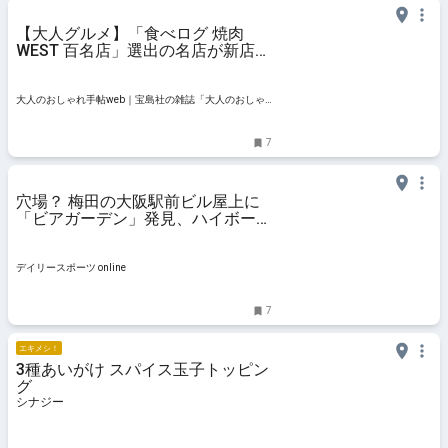
【大人グルメ】「食べログ 焼肉
WEST 百名店」選出の名店が新店舗
をオープン！ ラグジュアリーな焼
肉「月ノ芽」【上食研・Wあさこの
おいしい社会科見学 vol.9】 | 【公
大人のおしゃれ手帖web｜宝島社の雑誌「大人のおしゃ
式】大人のおしゃれ手帖we
れ手帖」公式WEBサイト
7
穴場？ 梅田の大阪駅前ビル屋上に
「ビアガーデン」発見、ハイボール
は２０種以上も/デイリースポーツ
online
デイリースポーツ online
7
エキメシ！
3種あいがけ スパイス玉子トッピン
グ
シナジー