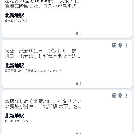
なんと21品で16,500円！ 大阪・北
新地に降臨した、コスパが高すぎ
る“やりすぎ”寿司とは？ | 食べログ
北新地駅
マガジン
食べログマガジン
3
大阪・北新地にオープンした「鮨
川口」地元のすしだねと名店仕込み
の実直な仕事で魅了 | 家庭画
北新地駅
報.com｜“素敵な人”のディレクト
リ
家庭画報.com｜“素敵な人”のディレクトリ
3
名店ひしめく北新地に、イタリアン
の新星が誕生！「北野坂 木下」を
はじめとする名店仕込みの味が早く
北新地駅
もグルマンの心をつかむ | 食べログ
マガジン
食べログマガジン
3