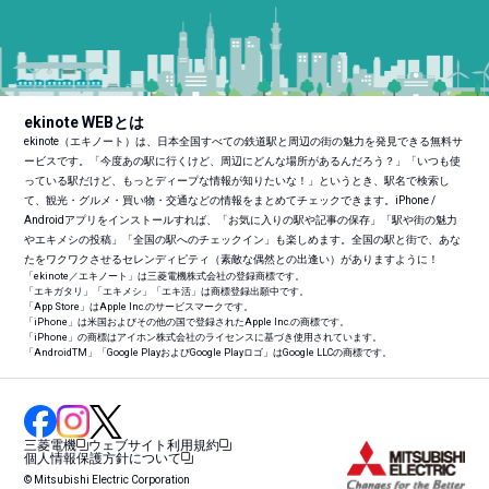
ekinote WEBとは
ekinote（エキノート）は、日本全国すべての鉄道駅と周辺の街の魅力を発見できる無料サ
ービスです。「今度あの駅に行くけど、周辺にどんな場所があるんだろう？」「いつも使
っている駅だけど、もっとディープな情報が知りたいな！」というとき、駅名で検索し
て、観光・グルメ・買い物・交通などの情報をまとめてチェックできます。iPhone /
Androidアプリをインストールすれば、「お気に入りの駅や記事の保存」「駅や街の魅力
やエキメシの投稿」「全国の駅へのチェックイン」も楽しめます。全国の駅と街で、あな
たをワクワクさせるセレンディピティ（素敵な偶然との出逢い）がありますように！
「ekinote／エキノート」は三菱電機株式会社の登録商標です。
「エキガタリ」「エキメシ」「エキ活」は商標登録出願中です。
「App Store」はApple Inc.のサービスマークです。
「iPhone」は米国およびその他の国で登録されたApple Inc.の商標です。
「iPhone」の商標はアイホン株式会社のライセンスに基づき使用されています。
「Android
TM
」「Google PlayおよびGoogle Playロゴ」はGoogle LLCの商標です。
三菱電機
ウェブサイト利用規約
個人情報保護方針について
© Mitsubishi Electric Corporation