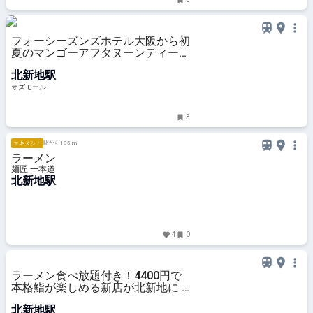
フォーシーズンズホテル大阪から初
夏のマンゴーアフタヌーンティーが
登場。緑に囲まれたテラス席も -
北新地駅
OZmall
オズモール
3
駅から195 m
エキメシ！
ラーメン
麺匠 一本道
北新地駅
4
0
ラーメン食べ放題付き！4400円で
本格鮨が楽しめる新店が北新地に |
PrettyOnline
北新地駅