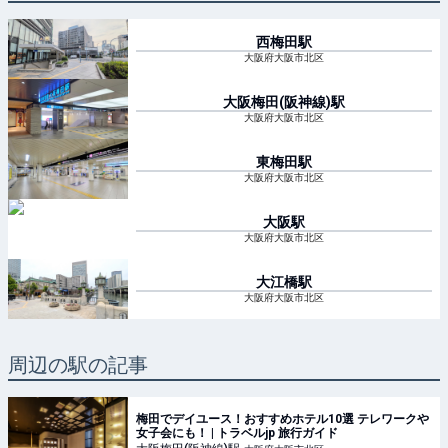
西梅田
駅
大阪府大阪市北区
大阪梅田(阪神線)
駅
大阪府大阪市北区
東梅田
駅
大阪府大阪市北区
大阪
駅
大阪府大阪市北区
大江橋
駅
大阪府大阪市北区
周辺の駅の記事
梅田でデイユース！おすすめホテル10選 テレワークや
女子会にも！ | トラベルjp 旅行ガイド