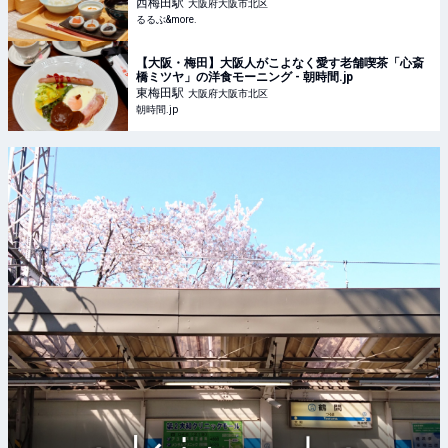
西梅田
駅
大阪府大阪市北区
るるぶ&more.
【大阪・梅田】大阪人がこよなく愛す老舗喫茶「心斎
橋ミツヤ」の洋食モーニング - 朝時間.jp
東梅田
駅
大阪府大阪市北区
朝時間.jp