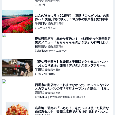
亀崎
駅
愛知県半田市
ココジモ
ごんの秋まつり（2025年） | 童話『ごんぎつね』の世
界へ！ 矢勝川堤に咲く、300万本の彼岸花 | 愛知県半
田市 | いこーよとりっぷ
半田口
駅
愛知県半田市
いこーよとりっぷ
愛知県西尾市：幸せな夏過ごす 桃3玉使った夏季限定
贅沢メニュー「もももももものかき氷」7月18日より
登場
桜町前
駅
愛知県西尾市
CakeNews-ケーキニュース-
【愛知県半田市】亀崎駅＆半田駅で立ち飲みイベント
「おとなり酒場」開催！デジタルスタンプラリーも
半田
駅
愛知県半田市
STRAIGHT PRESS
西尾市の商店街にこれまでなかった、オシャレなパン
とカフェとバルの店「本町オーブン」が誕生！ 【愛
知・西尾市】 | 日刊KELLY｜名古屋の最新情報を毎日配
西尾
駅
愛知県西尾市
信！
日刊KELLY｜名古屋の最新情報を毎日配信！
名産地・碧南の「いちじく」をたっぷり使った贅沢な
自然派タルト 販売は収穫できる10月頃まで - おとな