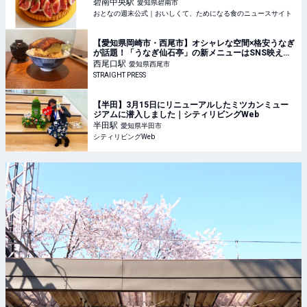
の週末公式｜おいしくて、ためになる食のニュースサ
碧南中央
駅
愛知県碧南市
イト
おとなの週末公式｜おいしくて、ためになる食のニュースサイト
【愛知県岡崎市・西尾市】オシャレな空間×格安うなぎ
が話題！「うなぎ仙石亭」の新メニューはSNS映え確
実
西尾口
駅
愛知県西尾市
STRAIGHT PRESS
【半田】3月15日にリニューアルしたミツカンミュー
ジアムに潜入しました｜シティリビングWeb
半田
駅
愛知県半田市
シティリビングWeb