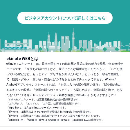
ビジネスアカウントについて詳しくはこちら
ekinote WEBとは
ekinote（エキノート）は、日本全国すべての鉄道駅と周辺の街の魅力を発見できる無料サ
ービスです。「今度あの駅に行くけど、周辺にどんな場所があるんだろう？」「いつも使
っている駅だけど、もっとディープな情報が知りたいな！」というとき、駅名で検索し
て、観光・グルメ・買い物・交通などの情報をまとめてチェックできます。iPhone /
Androidアプリをインストールすれば、「お気に入りの駅や記事の保存」「駅や街の魅力
やエキメシの投稿」「全国の駅へのチェックイン」も楽しめます。全国の駅と街で、あな
たをワクワクさせるセレンディピティ（素敵な偶然との出逢い）がありますように！
「ekinote／エキノート」は三菱電機株式会社の登録商標です。
「エキガタリ」「エキメシ」「エキ活」は商標登録出願中です。
「App Store」はApple Inc.のサービスマークです。
「iPhone」は米国およびその他の国で登録されたApple Inc.の商標です。
「iPhone」の商標はアイホン株式会社のライセンスに基づき使用されています。
「Android
TM
」「Google PlayおよびGoogle Playロゴ」はGoogle LLCの商標です。