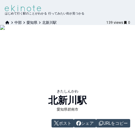
はじめて行く駅のことがわかる 行ってみたい街が見つかる
中部
愛知県
北新川駅
139
views
0
きたしんかわ
北新川
駅
愛知県碧南市
ポスト
シェア
URLをコピー