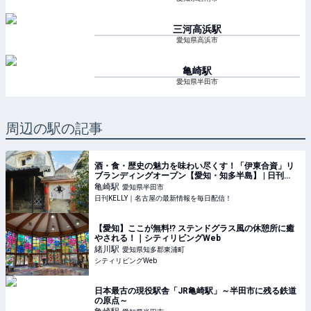
三河高浜
駅
愛知県高浜市
亀崎
駅
愛知県半田市
周辺の駅の記事
酒・食・歴史の魅力を味わい尽くす！「伊東合資」リ
ブランディングオープン【愛知・知多半島】 | 日刊
KELLY｜名古屋の最新情報を毎日配信！
亀崎
駅
愛知県半田市
日刊KELLY｜名古屋の最新情報を毎日配信！
【愛知】ここが無料!? ステンドグラス風の休憩所に癒
やされる！｜シティリビングWeb
緒川
駅
愛知県知多郡東浦町
シティリビングWeb
日本最古の現役駅舎「JR亀崎駅」～半田市に残る鉄道
の原点～