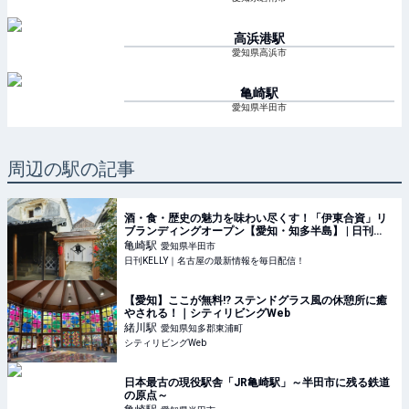
高浜港
駅
愛知県高浜市
亀崎
駅
愛知県半田市
周辺の駅の記事
酒・食・歴史の魅力を味わい尽くす！「伊東合資」リ
ブランディングオープン【愛知・知多半島】 | 日刊
KELLY｜名古屋の最新情報を毎日配信！
亀崎
駅
愛知県半田市
日刊KELLY｜名古屋の最新情報を毎日配信！
【愛知】ここが無料!? ステンドグラス風の休憩所に癒
やされる！｜シティリビングWeb
緒川
駅
愛知県知多郡東浦町
シティリビングWeb
日本最古の現役駅舎「JR亀崎駅」～半田市に残る鉄道
の原点～