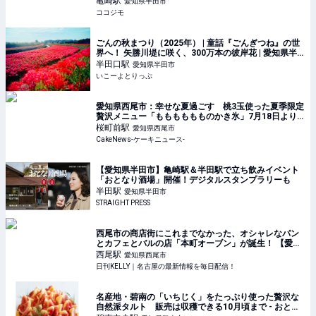
亀崎
駅
愛知県半田市
ココジモ
ごんの秋まつり（2025年） | 童話『ごんぎつね』の世
界へ！ 矢勝川堤に咲く、300万本の彼岸花 | 愛知県半
田市 | いこーよとりっぷ
半田口
駅
愛知県半田市
いこーよとりっぷ
愛知県西尾市：幸せな夏過ごす 桃3玉使った夏季限定
贅沢メニュー「もももももものかき氷」7月18日より
登場
桜町前
駅
愛知県西尾市
CakeNews-ケーキニュース-
【愛知県半田市】亀崎駅＆半田駅で立ち飲みイベント
「おとなり酒場」開催！デジタルスタンプラリーも
半田
駅
愛知県半田市
STRAIGHT PRESS
西尾市の商店街にこれまでなかった、オシャレなパン
とカフェとバルの店「本町オーブン」が誕生！ 【愛
知・西尾市】 | 日刊KELLY｜名古屋の最新情報を毎日配
西尾
駅
愛知県西尾市
信！
日刊KELLY｜名古屋の最新情報を毎日配信！
名産地・碧南の「いちじく」をたっぷり使った贅沢な
自然派タルト 販売は収穫できる10月頃まで - おとな