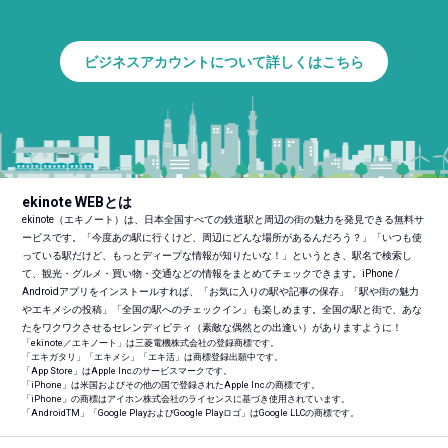
ビジネスアカウントについて詳しくはこちら
ekinote WEBとは
ekinote（エキノート）は、日本全国すべての鉄道駅と周辺の街の魅力を発見できる無料サ
ービスです。「今度あの駅に行くけど、周辺にどんな場所があるんだろう？」「いつも使
っている駅だけど、もっとディープな情報が知りたいな！」というとき、駅名で検索し
て、観光・グルメ・買い物・交通などの情報をまとめてチェックできます。iPhone /
Androidアプリをインストールすれば、「お気に入りの駅や記事の保存」「駅や街の魅力
やエキメシの投稿」「全国の駅へのチェックイン」も楽しめます。全国の駅と街で、あな
たをワクワクさせるセレンディピティ（素敵な偶然との出逢い）がありますように！
「ekinote／エキノート」は三菱電機株式会社の登録商標です。
「エキガタリ」「エキメシ」「エキ活」は商標登録出願中です。
「App Store」はApple Inc.のサービスマークです。
「iPhone」は米国およびその他の国で登録されたApple Inc.の商標です。
「iPhone」の商標はアイホン株式会社のライセンスに基づき使用されています。
「Android
TM
」「Google PlayおよびGoogle Playロゴ」はGoogle LLCの商標です。