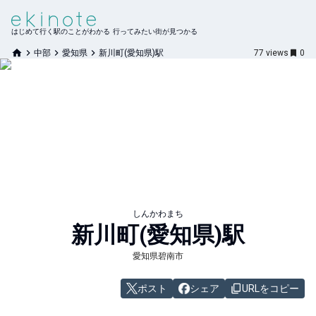
はじめて行く駅のことがわかる 行ってみたい街が見つかる
中部
愛知県
新川町(愛知県)駅
77
views
0
しんかわまち
新川町(愛知県)
駅
愛知県碧南市
ポスト
シェア
URLをコピー