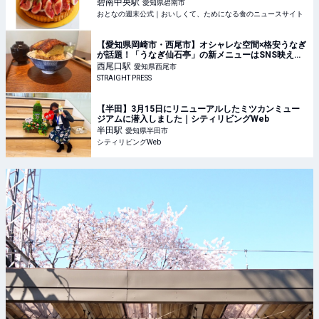
の週末公式｜おいしくて、ためになる食のニュースサ
碧南中央
駅
愛知県碧南市
イト
おとなの週末公式｜おいしくて、ためになる食のニュースサイト
【愛知県岡崎市・西尾市】オシャレな空間×格安うなぎ
が話題！「うなぎ仙石亭」の新メニューはSNS映え確
実
西尾口
駅
愛知県西尾市
STRAIGHT PRESS
【半田】3月15日にリニューアルしたミツカンミュー
ジアムに潜入しました｜シティリビングWeb
半田
駅
愛知県半田市
シティリビングWeb