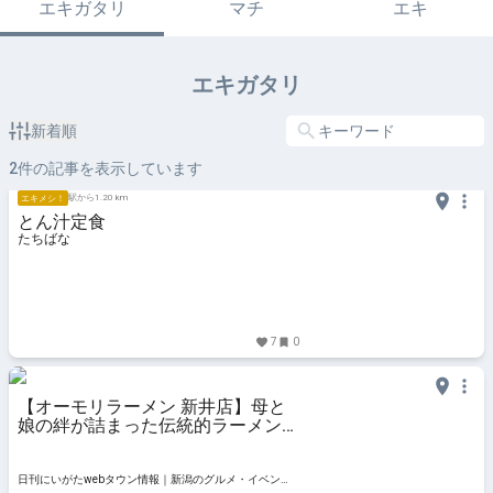
エキガタリ
マチ
エキ
エキガタリ
新着順
2
件の記事を表示しています
駅から1.20 km
エキメシ！
とん汁定食
たちばな
7
0
【オーモリラーメン 新井店】母と
娘の絆が詰まった伝統的ラーメンの
原点｜妙高市新井
日刊にいがたwebタウン情報｜新潟のグルメ・イベン