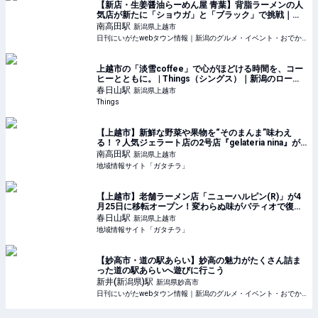
【新店・生姜醤油らーめん屋 青葉】背脂ラーメンの人
気店が新たに「ショウガ」と「ブラック」で挑戦｜上
越市
南高田
駅
新潟県上越市
日刊にいがたwebタウン情報｜新潟のグルメ・イベント・おでかけ・街ネタを毎日更新
上越市の「淡雪coffee」で心がほどける時間を、コー
ヒーとともに。 | Things（シングス）｜新潟のローカ
ルなWebマガジン
春日山
駅
新潟県上越市
Things
【上越市】新鮮な野菜や果物を“そのまんま”味わえ
る！？人気ジェラート店の2号店『gelateria nina』が
7月2日にオープン♪シーズン限定のフレーバーを食べに
南高田
駅
新潟県上越市
行こう！ - 地域情報サイト「ガタ
地域情報サイト「ガタチラ」
【上越市】老舗ラーメン店「ニューハルピン(R)」が4
月25日に移転オープン！変わらぬ味がパティオで復活♪
- 地域情報サイト「ガタチラ」
春日山
駅
新潟県上越市
地域情報サイト「ガタチラ」
【妙高市・道の駅あらい】妙高の魅力がたくさん詰ま
った道の駅あらいへ遊びに行こう
新井(新潟県)
駅
新潟県妙高市
日刊にいがたwebタウン情報｜新潟のグルメ・イベント・おでかけ・街ネタを毎日更新