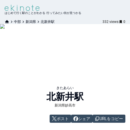
はじめて行く駅のことがわかる 行ってみたい街が見つかる
中部
新潟県
北新井駅
332
views
0
きたあらい
北新井
駅
新潟県妙高市
ポスト
シェア
URLをコピー