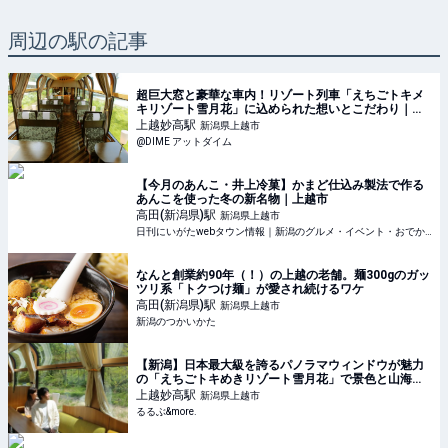
周辺の駅の記事
超巨大窓と豪華な車内！リゾート列車「えちごトキメ
キリゾート雪月花」に込められた想いとこだわり｜
@DIME アットダイム
上越妙高
駅
新潟県上越市
@DIME アットダイム
【今月のあんこ・井上冷菓】かまど仕込み製法で作る
あんこを使った冬の新名物｜上越市
高田(新潟県)
駅
新潟県上越市
日刊にいがたwebタウン情報｜新潟のグルメ・イベント・おでかけ・街ネタを毎日更新
なんと創業約90年（！）の上越の老舗。麺300gのガッ
ツリ系「トクつけ麺」が愛され続けるワケ
高田(新潟県)
駅
新潟県上越市
新潟のつかいかた
【新潟】日本最大級を誇るパノラマウィンドウが魅力
の「えちごトキめきリゾート雪月花」で景色と山海の
幸を堪能！｜るるぶ&more.
上越妙高
駅
新潟県上越市
るるぶ&more.