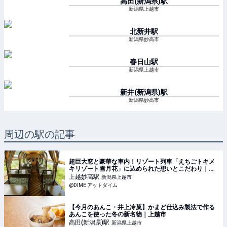
高田(新潟県)
駅
新潟県上越市
北新井
駅
新潟県妙高市
春日山
駅
新潟県上越市
新井(新潟県)
駅
新潟県妙高市
周辺の駅の記事
超巨大窓と豪華な車内！リゾート列車「えちごトキメ
キリゾート雪月花」に込められた想いとこだわり｜
@DIME アットダイム
上越妙高
駅
新潟県上越市
@DIME アットダイム
【今月のあんこ・井上冷菓】かまど仕込み製法で作る
あんこを使った冬の新名物｜上越市
高田(新潟県)
駅
新潟県上越市