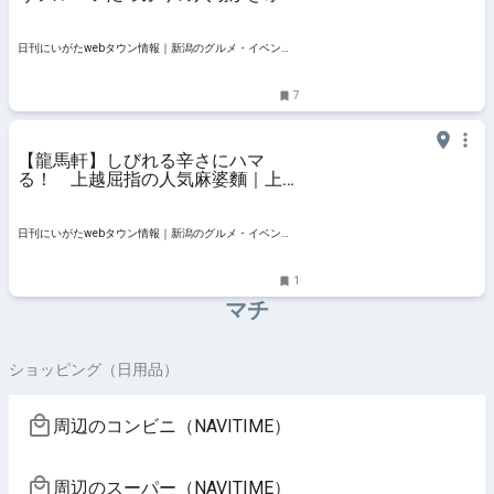
上越市
日刊にいがたwebタウン情報｜新潟のグルメ・イベン
ト・おでかけ・街ネタを毎日更新
7
【龍馬軒】しびれる辛さにハマ
る！ 上越屈指の人気麻婆麵｜上越
市
日刊にいがたwebタウン情報｜新潟のグルメ・イベン
ト・おでかけ・街ネタを毎日更新
1
マチ
ショッピング（日用品）
周辺のコンビニ（NAVITIME）
周辺のスーパー（NAVITIME）