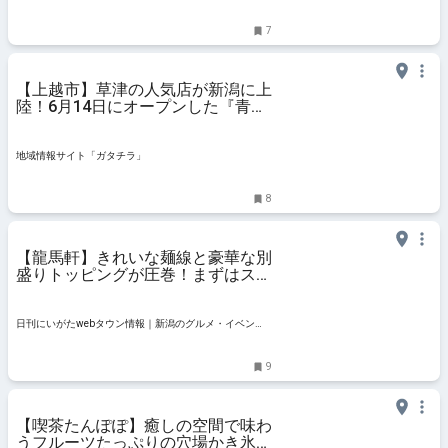
情報サイト「ガタ
7
【上越市】草津の人気店が新潟に上
陸！6月14日にオープンした『青葉
上越店』の「生姜醤油らーめん」＆
「青葉ブラックらーめん」を食べて
きた♪ - 地域情報サイト「ガタチ
地域情報サイト「ガタチラ」
ラ」
8
【龍馬軒】きれいな麺線と豪華な別
盛りトッピングが圧巻！まずはスー
プから堪能せよ｜上越市
日刊にいがたwebタウン情報｜新潟のグルメ・イベン
ト・おでかけ・街ネタを毎日更新
9
【喫茶たんぽぽ】癒しの空間で味わ
うフルーツたっぷりの穴場かき氷｜