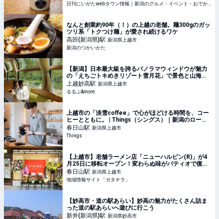
日刊にいがたwebタウン情報｜新潟のグルメ・イベント・おでかけ・街ネタを毎日更新
なんと創業約90年（！）の上越の老舗。麺300gのガッ
ツリ系「トクつけ麺」が愛され続けるワケ
高田(新潟県)
駅
新潟県上越市
新潟のつかいかた
【新潟】日本最大級を誇るパノラマウィンドウが魅力
の「えちごトキめきリゾート雪月花」で景色と山海の
幸を堪能！｜るるぶ&more.
上越妙高
駅
新潟県上越市
るるぶ&more.
上越市の「淡雪coffee」で心がほどける時間を、コー
ヒーとともに。 | Things（シングス）｜新潟のローカ
ルなWebマガジン
春日山
駅
新潟県上越市
Things
【上越市】老舗ラーメン店「ニューハルピン(R)」が4
月25日に移転オープン！変わらぬ味がパティオで復活♪
- 地域情報サイト「ガタチラ」
春日山
駅
新潟県上越市
地域情報サイト「ガタチラ」
【妙高市・道の駅あらい】妙高の魅力がたくさん詰ま
った道の駅あらいへ遊びに行こう
新井(新潟県)
駅
新潟県妙高市