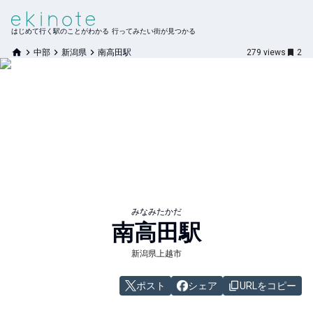
はじめて行く駅のことがわかる 行ってみたい街が見つかる
中部
新潟県
南高田駅
279
views
2
みなみたかだ
南高田
駅
新潟県上越市
ポスト
シェア
URLをコピー