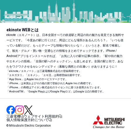
ekinote WEBとは
ekinote（エキノート）は、日本全国すべての鉄道駅と周辺の街の魅力を発見できる無料サ
ービスです。「今度あの駅に行くけど、周辺にどんな場所があるんだろう？」「いつも使
っている駅だけど、もっとディープな情報が知りたいな！」というとき、駅名で検索し
て、観光・グルメ・買い物・交通などの情報をまとめてチェックできます。iPhone /
Androidアプリをインストールすれば、「お気に入りの駅や記事の保存」「駅や街の魅力
やエキメシの投稿」「全国の駅へのチェックイン」も楽しめます。全国の駅と街で、あな
たをワクワクさせるセレンディピティ（素敵な偶然との出逢い）がありますように！
「ekinote／エキノート」は三菱電機株式会社の登録商標です。
「エキガタリ」「エキメシ」「エキ活」は商標登録出願中です。
「App Store」はApple Inc.のサービスマークです。
「iPhone」は米国およびその他の国で登録されたApple Inc.の商標です。
「iPhone」の商標はアイホン株式会社のライセンスに基づき使用されています。
「Android
TM
」「Google PlayおよびGoogle Playロゴ」はGoogle LLCの商標です。
三菱電機
ウェブサイト利用規約
個人情報保護方針について
© Mitsubishi Electric Corporation