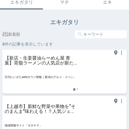
エキガタリ
マチ
エキ
エキガタリ
新着順
6
件の記事を表示しています
【新店・生姜醤油らーめん屋 青
葉】背脂ラーメンの人気店が新たに
「ショウガ」と「ブラック」で挑戦
｜上越市
日刊にいがたwebタウン情報｜新潟のグルメ・イベン
ト・おでかけ・街ネタを毎日更新
7
【上越市】新鮮な野菜や果物を“そ
のまんま”味わえる！？人気ジェラ
ート店の2号店『gelateria nina』が
7月2日にオープン♪シーズン限定の
フレーバーを食べに行こう！ - 地域
地域情報サイト「ガタチラ」