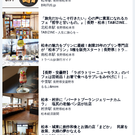
松本
駅
長野県松本市
BRUTUS.jp
「旅先だからこそ行きたい」心の声に素直になれるカ
フェ『哲学と甘いもの。』│長野・松本 | TABIZINE～
人生に旅心を～
北松本
駅
長野県松本市
TABIZINE～人生に旅心を～
松本の魅力をプリンに凝縮！創業25年のプリン専門店
が「松本プリン」5種を販売スタート | 長野県 | トラベ
ルjp 旅行ガイド
南松本
駅
長野県松本市
トラベルjp 旅行ガイド
【長野・安曇野】「ラボラトリー ニューモラス」のパ
フェは芸術品！お箸で食べるサブレをみやげに！｜る
るぶ&more.
中萱
駅
長野県安曇野市
るるぶ&more.
松本・村井に「バーチトブーランジェリーナカム
ラ」 塩尻の老舗パン店が出店
村井
駅
長野県松本市
松本経済新聞
松本・城東に創作和食とお酒の店「まどか」 民家を
改装、夫婦の夢かなえる