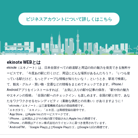
ビジネスアカウントについて詳しくはこちら
ekinote WEBとは
ekinote（エキノート）は、日本全国すべての鉄道駅と周辺の街の魅力を発見できる無料サ
ービスです。「今度あの駅に行くけど、周辺にどんな場所があるんだろう？」「いつも使
っている駅だけど、もっとディープな情報が知りたいな！」というとき、駅名で検索し
て、観光・グルメ・買い物・交通などの情報をまとめてチェックできます。iPhone /
Androidアプリをインストールすれば、「お気に入りの駅や記事の保存」「駅や街の魅力
やエキメシの投稿」「全国の駅へのチェックイン」も楽しめます。全国の駅と街で、あな
たをワクワクさせるセレンディピティ（素敵な偶然との出逢い）がありますように！
「ekinote／エキノート」は三菱電機株式会社の登録商標です。
「エキガタリ」「エキメシ」「エキ活」は商標登録出願中です。
「App Store」はApple Inc.のサービスマークです。
「iPhone」は米国およびその他の国で登録されたApple Inc.の商標です。
「iPhone」の商標はアイホン株式会社のライセンスに基づき使用されています。
「Android
TM
」「Google PlayおよびGoogle Playロゴ」はGoogle LLCの商標です。