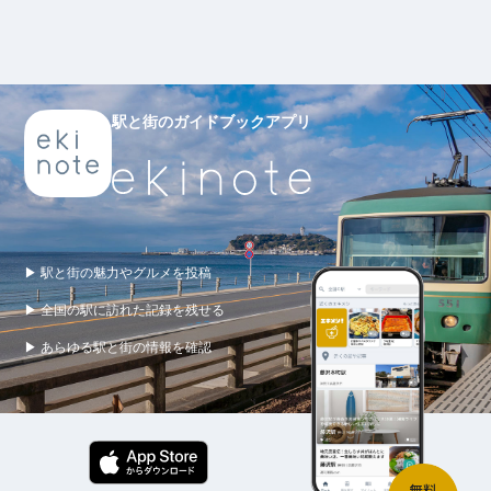
駅と街のガイドブックアプリ
▶ 駅と街の魅力やグルメを投稿
▶ 全国の駅に訪れた記録を残せる
▶ あらゆる駅と街の情報を確認