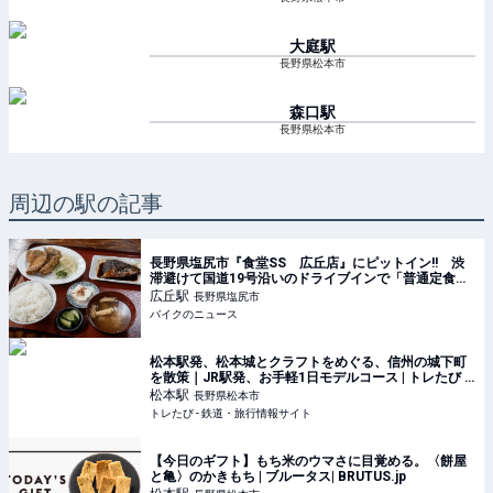
大庭
駅
長野県松本市
森口
駅
長野県松本市
周辺の駅の記事
長野県塩尻市『食堂SS 広丘店』にピットイン!! 渋
滞避けて国道19号沿いのドライブインで「普通定食」
を堪能!! 美味しいアジフライを求めて走る旅
広丘
駅
長野県塩尻市
バイクのニュース
松本駅発、松本城とクラフトをめぐる、信州の城下町
を散策｜JR駅発、お手軽1日モデルコース | トレたび -
鉄道・旅行情報サイト
松本
駅
長野県松本市
トレたび - 鉄道・旅行情報サイト
【今日のギフト】もち米のウマさに目覚める。〈餅屋
と亀〉のかきもち | ブルータス| BRUTUS.jp