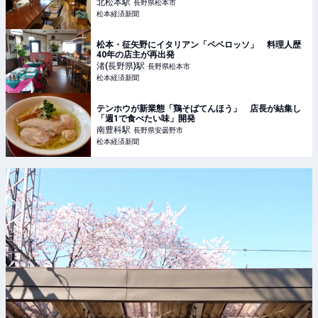
北松本
駅
長野県松本市
松本経済新聞
松本・征矢野にイタリアン「ペペロッソ」 料理人歴
40年の店主が再出発
渚(長野県)
駅
長野県松本市
松本経済新聞
テンホウが新業態「鶏そばてんほう」 店長が結集し
「週1で食べたい味」開発
南豊科
駅
長野県安曇野市
松本経済新聞