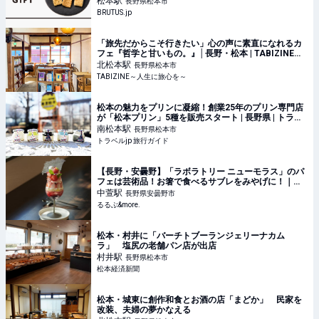
松本
駅
長野県松本市
BRUTUS.jp
「旅先だからこそ行きたい」心の声に素直になれるカ
フェ『哲学と甘いもの。』│長野・松本 | TABIZINE～
人生に旅心を～
北松本
駅
長野県松本市
TABIZINE～人生に旅心を～
松本の魅力をプリンに凝縮！創業25年のプリン専門店
が「松本プリン」5種を販売スタート | 長野県 | トラベ
ルjp 旅行ガイド
南松本
駅
長野県松本市
トラベルjp 旅行ガイド
【長野・安曇野】「ラボラトリー ニューモラス」のパ
フェは芸術品！お箸で食べるサブレをみやげに！｜る
るぶ&more.
中萱
駅
長野県安曇野市
るるぶ&more.
松本・村井に「バーチトブーランジェリーナカム
ラ」 塩尻の老舗パン店が出店
村井
駅
長野県松本市
松本経済新聞
松本・城東に創作和食とお酒の店「まどか」 民家を
改装、夫婦の夢かなえる