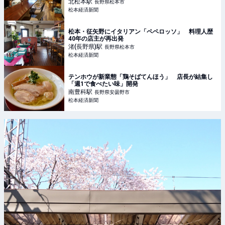
北松本
駅
長野県松本市
松本経済新聞
松本・征矢野にイタリアン「ペペロッソ」 料理人歴
40年の店主が再出発
渚(長野県)
駅
長野県松本市
松本経済新聞
テンホウが新業態「鶏そばてんほう」 店長が結集し
「週1で食べたい味」開発
南豊科
駅
長野県安曇野市
松本経済新聞