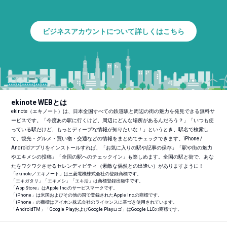
ビジネスアカウントについて詳しくはこちら
ekinote WEBとは
ekinote（エキノート）は、日本全国すべての鉄道駅と周辺の街の魅力を発見できる無料サ
ービスです。「今度あの駅に行くけど、周辺にどんな場所があるんだろう？」「いつも使
っている駅だけど、もっとディープな情報が知りたいな！」というとき、駅名で検索し
て、観光・グルメ・買い物・交通などの情報をまとめてチェックできます。iPhone /
Androidアプリをインストールすれば、「お気に入りの駅や記事の保存」「駅や街の魅力
やエキメシの投稿」「全国の駅へのチェックイン」も楽しめます。全国の駅と街で、あな
たをワクワクさせるセレンディピティ（素敵な偶然との出逢い）がありますように！
「ekinote／エキノート」は三菱電機株式会社の登録商標です。
「エキガタリ」「エキメシ」「エキ活」は商標登録出願中です。
「App Store」はApple Inc.のサービスマークです。
「iPhone」は米国およびその他の国で登録されたApple Inc.の商標です。
「iPhone」の商標はアイホン株式会社のライセンスに基づき使用されています。
「Android
TM
」「Google PlayおよびGoogle Playロゴ」はGoogle LLCの商標です。