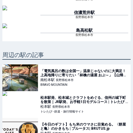
信濃荒井
駅
長野県松本市
島高松
駅
長野県松本市
周辺の駅の記事
「電気風呂の数は全国一」温泉じゃないのに大満足！
上高地帰りに寄りたい「林檎の湯屋 おぶ～」【山帰
り、今日はどこでととのう？ vol.7】｜トラベル｜山帰
南松本
駅
長野県松本市
り、今日はどこでととのう？｜BRAVO MO
BRAVO MOUNTAIN
松本駅発、松本城とクラフトをめぐる、信州の城下町
を散策｜JR駅発、お手軽1日モデルコース | トレたび -
鉄道・旅行情報サイト
松本
駅
長野県松本市
トレたび - 鉄道・旅行情報サイト
【今日のギフト】もち米のウマさに目覚める。〈餅屋
と亀〉のかきもち | ブルータス| BRUTUS.jp