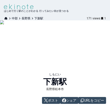
はじめて行く駅のことがわかる 行ってみたい街が見つかる
中部
長野県
下新駅
171
views
1
しもにい
下新
駅
長野県松本市
ポスト
シェア
URLをコピー