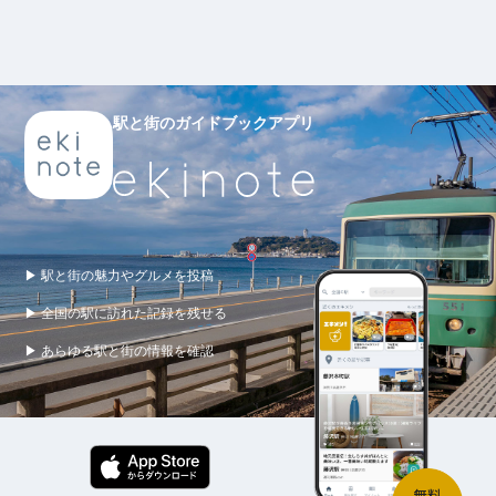
駅と街のガイドブックアプリ
▶ 駅と街の魅力やグルメを投稿
▶ 全国の駅に訪れた記録を残せる
▶ あらゆる駅と街の情報を確認