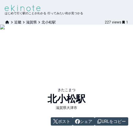
はじめて行く駅のことがわかる 行ってみたい街が見つかる
近畿
滋賀県
北小松駅
227
views
1
きたこまつ
北小松
駅
滋賀県大津市
ポスト
シェア
URLをコピー