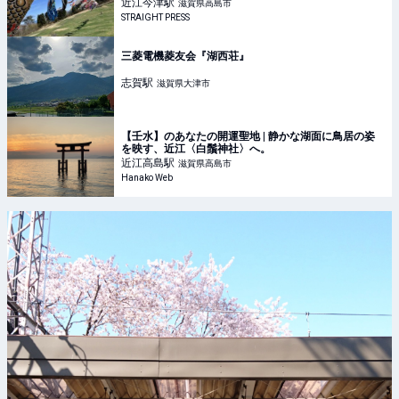
近江今津
駅
滋賀県高島市
STRAIGHT PRESS
三菱電機菱友会『湖西荘』
志賀
駅
滋賀県大津市
【壬水】のあなたの開運聖地 | 静かな湖面に鳥居の姿
を映す、近江〈白鬚神社〉へ。
近江高島
駅
滋賀県高島市
Hanako Web