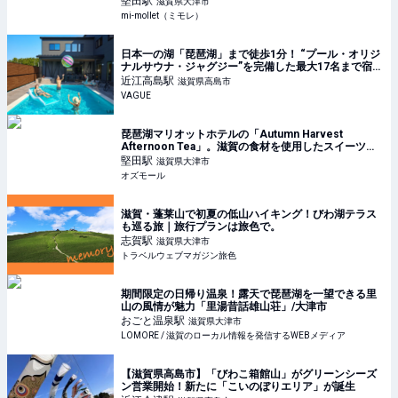
堅田
駅
滋賀県大津市
るの開運「ひとり旅」のススメ | mi-mollet
mi-mollet（ミモレ）
日本一の湖「琵琶湖」まで徒歩1分！ “プール・オリジ
ナルサウナ・ジャグジー”を完備した最大17名まで宿泊
可能な貸別荘の魅力とは | VAGUE(ヴァーグ)
近江高島
駅
滋賀県高島市
VAGUE
琵琶湖マリオットホテルの「Autumn Harvest
Afternoon Tea」。滋賀の食材を使用したスイーツ＆
セイボリー - OZmall
堅田
駅
滋賀県大津市
オズモール
滋賀・蓬莱山で初夏の低山ハイキング！びわ湖テラス
も巡る旅｜旅行プランは旅色で。
志賀
駅
滋賀県大津市
トラベルウェブマガジン旅色
期間限定の日帰り温泉！露天で琵琶湖を一望できる里
山の風情が魅力「里湯昔話雄山荘」/大津市
おごと温泉
駅
滋賀県大津市
LOMORE / 滋賀のローカル情報を発信するWEBメディア
【滋賀県高島市】「びわこ箱館山」がグリーンシーズ
ン営業開始！新たに「こいのぼりエリア」が誕生