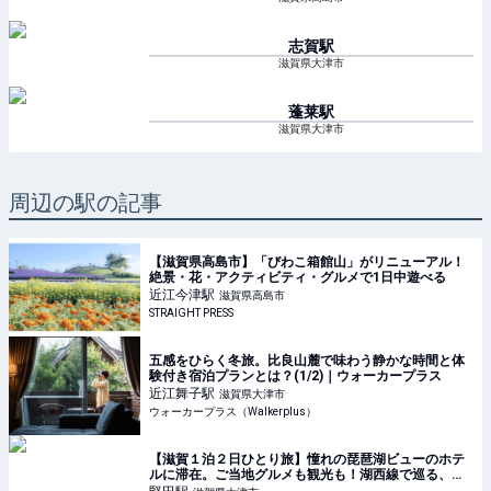
志賀
駅
滋賀県大津市
蓬莱
駅
滋賀県大津市
周辺の駅の記事
【滋賀県高島市】「びわこ箱館山」がリニューアル！
絶景・花・アクティビティ・グルメで1日中遊べる
近江今津
駅
滋賀県高島市
STRAIGHT PRESS
五感をひらく冬旅。比良山麓で味わう静かな時間と体
験付き宿泊プランとは？(1/2)｜ウォーカープラス
近江舞子
駅
滋賀県大津市
ウォーカープラス（Walkerplus）
【滋賀１泊２日ひとり旅】憧れの琵琶湖ビューのホテ
ルに滞在。ご当地グルメも観光も！湖西線で巡る、欲
張り滋賀ひとり旅 | ひとり旅推進委員会・さかいもゆ