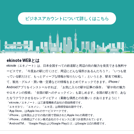
ビジネスアカウントについて詳しくはこちら
ekinote WEBとは
ekinote（エキノート）は、日本全国すべての鉄道駅と周辺の街の魅力を発見できる無料サ
ービスです。「今度あの駅に行くけど、周辺にどんな場所があるんだろう？」「いつも使
っている駅だけど、もっとディープな情報が知りたいな！」というとき、駅名で検索し
て、観光・グルメ・買い物・交通などの情報をまとめてチェックできます。iPhone /
Androidアプリをインストールすれば、「お気に入りの駅や記事の保存」「駅や街の魅力
やエキメシの投稿」「全国の駅へのチェックイン」も楽しめます。全国の駅と街で、あな
たをワクワクさせるセレンディピティ（素敵な偶然との出逢い）がありますように！
「ekinote／エキノート」は三菱電機株式会社の登録商標です。
「エキガタリ」「エキメシ」「エキ活」は商標登録出願中です。
「App Store」はApple Inc.のサービスマークです。
「iPhone」は米国およびその他の国で登録されたApple Inc.の商標です。
「iPhone」の商標はアイホン株式会社のライセンスに基づき使用されています。
「Android
TM
」「Google PlayおよびGoogle Playロゴ」はGoogle LLCの商標です。