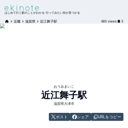
はじめて行く駅のことがわかる 行ってみたい街が見つかる
近畿
滋賀県
近江舞子駅
480
views
5
おうみまいこ
近江舞子
駅
滋賀県大津市
ポスト
シェア
URLをコピー