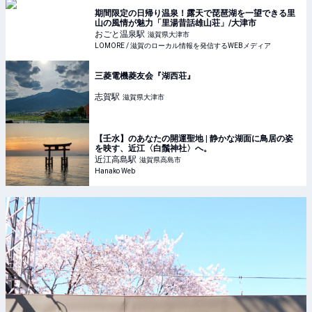
期間限定の日帰り温泉！露天で琵琶湖を一望できる里
山の風情が魅力「里湯昔話雄山荘」/大津市
おごと温泉
駅
滋賀県大津市
LOMORE / 滋賀のローカル情報を発信するWEBメディア
三菱電機菱友会『湖西荘』
志賀
駅
滋賀県大津市
【壬水】のあなたの開運聖地 | 静かな湖面に鳥居の姿
を映す、近江〈白鬚神社〉へ。
近江高島
駅
滋賀県高島市
Hanako Web