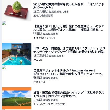
近江八幡で滋賀の素材を使ったかき氷 「冷たいかき
氷で一休みを」
近江八幡
駅
滋賀県近江八幡市
近江八幡経済新聞
【滋賀１泊２日ひとり旅】憧れの琵琶湖ビューのホテ
ルに滞在。ご当地グルメも観光も！湖西線で巡る、欲
張り滋賀ひとり旅 | ひとり旅推進委員会・さかいもゆ
堅田
駅
滋賀県大津市
るの開運「ひとり旅」のススメ | mi-mollet
mi-mollet（ミモレ）
日本一の湖「琵琶湖」まで徒歩1分！ “プール・オリジ
ナルサウナ・ジャグジー”を完備した最大17名まで宿泊
可能な貸別荘の魅力とは | VAGUE(ヴァーグ)
近江高島
駅
滋賀県高島市
VAGUE
琵琶湖マリオットホテルの「Autumn Harvest
Afternoon Tea」。滋賀の食材を使用したスイーツ＆
セイボリー - OZmall
堅田
駅
滋賀県大津市
オズモール
滋賀・蓬莱山で初夏の低山ハイキング！びわ湖テラス
も巡る旅｜旅行プランは旅色で。
志賀
駅
滋賀県大津市
トラベルウェブマガジン旅色