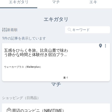
エキガタリ
マチ
エキ
エキガタリ
新着順
1
件の記事を表示しています
五感をひらく冬旅。比良山麓で味わ
う静かな時間と体験付き宿泊プラン
とは？(1/2)｜ウォーカープラス
ウォーカープラス（Walkerplus）
4
マチ
ショッピング（日用品）
周辺のコンビニ（NAVITIME）