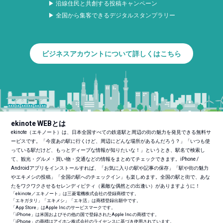
▶ 沿線住民と共創する投稿キャンペーン
▶ 全国から集客できるデジタルスタンプラリー
ビジネスアカウントについて詳しくはこちら
ekinote WEBとは
ekinote（エキノート）は、日本全国すべての鉄道駅と周辺の街の魅力を発見できる無料サ
ービスです。「今度あの駅に行くけど、周辺にどんな場所があるんだろう？」「いつも使
っている駅だけど、もっとディープな情報が知りたいな！」というとき、駅名で検索し
て、観光・グルメ・買い物・交通などの情報をまとめてチェックできます。iPhone /
Androidアプリをインストールすれば、「お気に入りの駅や記事の保存」「駅や街の魅力
やエキメシの投稿」「全国の駅へのチェックイン」も楽しめます。全国の駅と街で、あな
たをワクワクさせるセレンディピティ（素敵な偶然との出逢い）がありますように！
「ekinote／エキノート」は三菱電機株式会社の登録商標です。
「エキガタリ」「エキメシ」「エキ活」は商標登録出願中です。
「App Store」はApple Inc.のサービスマークです。
「iPhone」は米国およびその他の国で登録されたApple Inc.の商標です。
「iPhone」の商標はアイホン株式会社のライセンスに基づき使用されています。