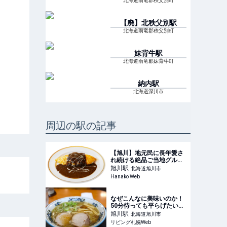
北海道雨竜郡秩父別町
【廃】北秩父別
駅
北海道雨竜郡秩父別町
妹背牛
駅
北海道雨竜郡妹背牛町
納内
駅
北海道深川市
周辺の駅の記事
【旭川】地元民に長年愛さ
れ続ける絶品ご当地グルメ
&amp;スイーツ3選
旭川
駅
北海道旭川市
Hanako Web
なぜこんなに美味いのか！
50分待っても平らげたい
「らーめんや天金」【旭
旭川
駅
北海道旭川市
川】
リビング札幌Web