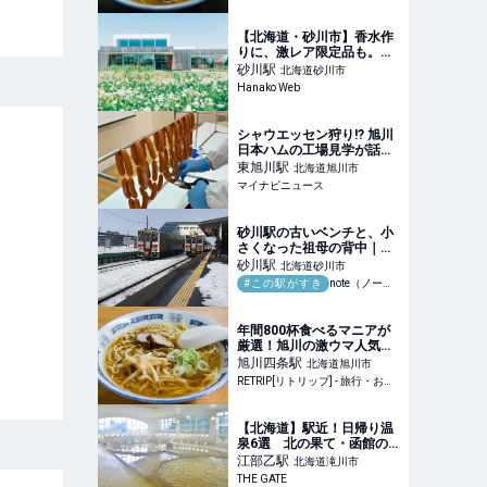
【北海道・砂川市】香水作
りに、激レア限定品も。わ
ざわざ行きたい〈SHIRO〉
砂川
駅
北海道砂川市
の工場見学
Hanako Web
シャウエッセン狩り!? 旭川
日本ハムの工場見学が話題
-「こんな天国が現世にあっ
東旭川
駅
北海道旭川市
たなんて」「今年はシャウ
マイナビニュース
狩りにするかー!!!」と1.9万
いいね集まる
砂川駅の古いベンチと、小
さくなった祖母の背中｜知
恵蔵
砂川
駅
北海道砂川市
#この駅がすき
note（ノート）
年間800杯食べるマニアが
厳選！旭川の激ウマ人気ラ
ーメン8選 | RETRIP[リトリ
旭川四条
駅
北海道旭川市
ップ]
RETRIP[リトリップ] - 旅行・おでかけメディア
【北海道】駅近！日帰り温
泉6選 北の果て・函館の
先っぽの温泉も鉄道＆路面
江部乙
駅
北海道滝川市
電車で | THE GATE
THE GATE