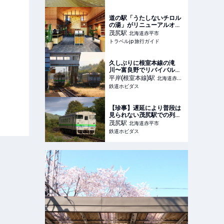
道の駅「うたしないチロル
の湯」がリニューアルオー
プン！テーマはサスティナ
茂尻
駅
北海道赤平市
ブル | 北海道 | トラベルjp
トラベルjp 旅行ガイド
旅行ガイド
久しぶりに根室本線の滝
川〜富良野でリバイバル急
行色のキハ40 1747が運用
平岸(根室本線)
駅
北海道赤平
に！ | 鉄道ホビダス
鉄道ホビダス
市
【珍事】遅延により普段は
見られない茂尻駅での列車
交換【根室本線】 | 鉄道ホ
茂尻
駅
北海道赤平市
ビダス
鉄道ホビダス