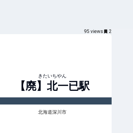
95
views
2
きたいちやん
【廃】北一已
駅
北海道深川市