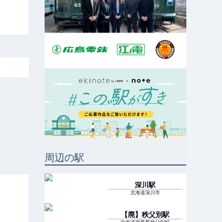
周辺の駅
深川
駅
北海道深川市
【廃】秩父別
駅