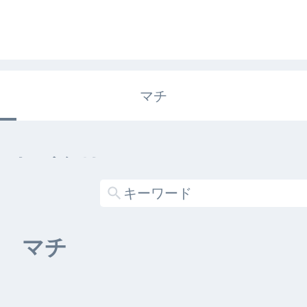
マチ
エキガタリ
する記事がありません
マチ