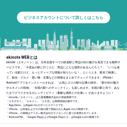
ビジネスアカウントについて詳しくはこちら
ekinote WEBとは
ekinote（エキノート）は、日本全国すべての鉄道駅と周辺の街の魅力を発見できる無料サ
ービスです。「今度あの駅に行くけど、周辺にどんな場所があるんだろう？」「いつも使
っている駅だけど、もっとディープな情報が知りたいな！」というとき、駅名で検索し
て、観光・グルメ・買い物・交通などの情報をまとめてチェックできます。iPhone /
Androidアプリをインストールすれば、「お気に入りの駅や記事の保存」「駅や街の魅力
やエキメシの投稿」「全国の駅へのチェックイン」も楽しめます。全国の駅と街で、あな
たをワクワクさせるセレンディピティ（素敵な偶然との出逢い）がありますように！
「ekinote／エキノート」は三菱電機株式会社の登録商標です。
「エキガタリ」「エキメシ」「エキ活」は商標登録出願中です。
「App Store」はApple Inc.のサービスマークです。
「iPhone」は米国およびその他の国で登録されたApple Inc.の商標です。
「iPhone」の商標はアイホン株式会社のライセンスに基づき使用されています。
「Android
TM
」「Google PlayおよびGoogle Playロゴ」はGoogle LLCの商標です。