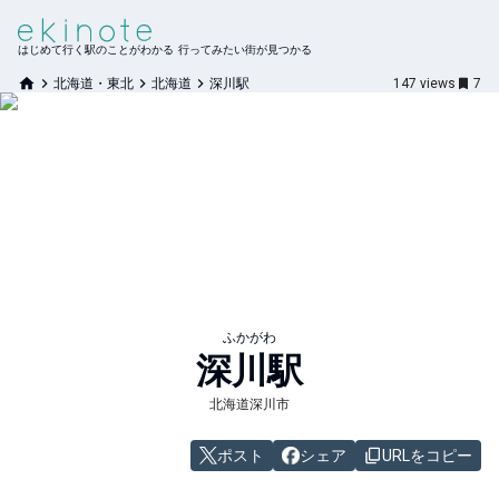
はじめて行く駅のことがわかる 行ってみたい街が見つかる
北海道・東北
北海道
深川駅
147
views
7
ふかがわ
深川
駅
北海道深川市
ポスト
シェア
URLをコピー