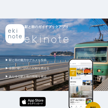
駅と街のガイドブックアプリ
▶ 駅と街の魅力やグルメを投稿
▶ 全国の駅に訪れた記録を残せる
▶ あらゆる駅と街の情報を確認