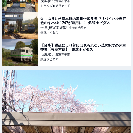
行ガイド
茂尻
駅
北海道赤平市
トラベルjp 旅行ガイド
久しぶりに根室本線の滝川〜富良野でリバイバル急行
色のキハ40 1747が運用に！ | 鉄道ホビダス
平岸(根室本線)
駅
北海道赤平市
鉄道ホビダス
【珍事】遅延により普段は見られない茂尻駅での列車
交換【根室本線】 | 鉄道ホビダス
茂尻
駅
北海道赤平市
鉄道ホビダス