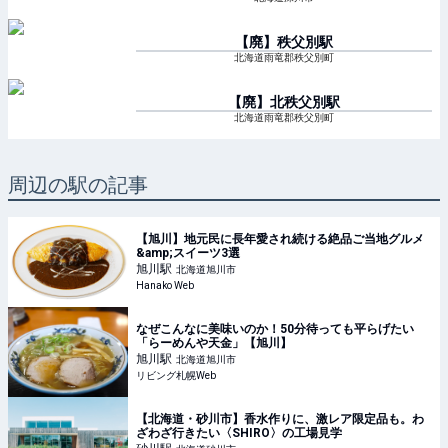
【廃】秩父別
駅
北海道雨竜郡秩父別町
【廃】北秩父別
駅
北海道雨竜郡秩父別町
周辺の駅の記事
【旭川】地元民に長年愛され続ける絶品ご当地グルメ
&amp;スイーツ3選
旭川
駅
北海道旭川市
Hanako Web
なぜこんなに美味いのか！50分待っても平らげたい
「らーめんや天金」【旭川】
旭川
駅
北海道旭川市
リビング札幌Web
【北海道・砂川市】香水作りに、激レア限定品も。わ
ざわざ行きたい〈SHIRO〉の工場見学