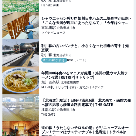
砂川
駅
北海道砂川市
Hanako Web
シャウエッセン狩り!? 旭川日本ハムの工場見学が話題 -
「こんな天国が現世にあったなんて」「今年はシャウ
狩りにするかー!!!」と1.9万いいね集まる
東旭川
駅
北海道旭川市
マイナビニュース
砂川駅の古いベンチと、小さくなった祖母の背中｜知
恵蔵
砂川
駅
北海道砂川市
#この駅がすき
note（ノート）
年間800杯食べるマニアが厳選！旭川の激ウマ人気ラ
ーメン8選 | RETRIP[リトリップ]
旭川四条
駅
北海道旭川市
RETRIP[リトリップ] - 旅行・おでかけメディア
【北海道】駅近！日帰り温泉6選 北の果て・函館の先
っぽの温泉も鉄道＆路面電車で | THE GATE
江部乙
駅
北海道滝川市
THE GATE
道の駅「うたしないチロルの湯」がリニューアルオー
プン！テーマはサスティナブル | 北海道 | トラベルjp 旅