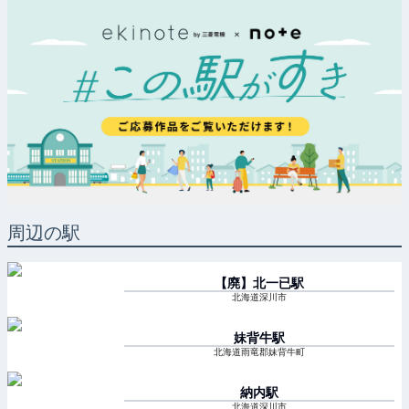
周辺の駅
【廃】北一已
駅
北海道深川市
妹背牛
駅
北海道雨竜郡妹背牛町
納内
駅
北海道深川市