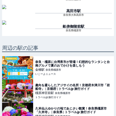
高田市
駅
奈良県大和高田市
畝傍御陵前
駅
奈良県橿原市
周辺の駅の記事
奈良・橿原に台湾夜市が登場！幻想的なランタンと台
南グルメで夏のおでかけを楽しもう
金橋
駅
奈良県橿原市
いこーよニュース
趣向を凝らしたアジサイの名所！京都府木津川市「岩
船寺」 | 京都府 | トラベルjp 旅行ガイド
橿原神宮前
駅
奈良県橿原市
トラベルjp 旅行ガイド
久米仙人ゆかりの地であじさい観賞！奈良県橿原市
「久米寺」 | 奈良県 | トラベルjp 旅行ガイド