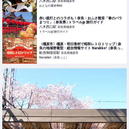
八木西口
駅
奈良県橿原市
おとなの週末Web
赤い提灯とのコラボも！奈良・おふさ観音「春のバラ
まつり」 | 奈良県 | トラベルjp 旅行ガイド
八木西口
駅
奈良県橿原市
トラベルjp 旅行ガイド
〈橿原市〉橿原・明日香村で昭和レトロトリップ | 奈
良の地域密着型・総合情報サイト Narakko!（奈良っ
こ）
畝傍御陵前
駅
奈良県橿原市
Narakko!（奈良っこ）