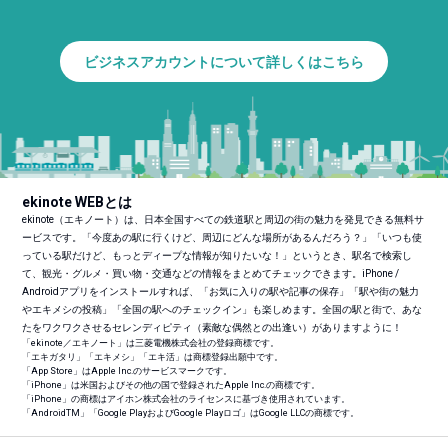
ビジネスアカウントについて詳しくはこちら
ekinote WEBとは
ekinote（エキノート）は、日本全国すべての鉄道駅と周辺の街の魅力を発見できる無料サ
ービスです。「今度あの駅に行くけど、周辺にどんな場所があるんだろう？」「いつも使
っている駅だけど、もっとディープな情報が知りたいな！」というとき、駅名で検索し
て、観光・グルメ・買い物・交通などの情報をまとめてチェックできます。iPhone /
Androidアプリをインストールすれば、「お気に入りの駅や記事の保存」「駅や街の魅力
やエキメシの投稿」「全国の駅へのチェックイン」も楽しめます。全国の駅と街で、あな
たをワクワクさせるセレンディピティ（素敵な偶然との出逢い）がありますように！
「ekinote／エキノート」は三菱電機株式会社の登録商標です。
「エキガタリ」「エキメシ」「エキ活」は商標登録出願中です。
「App Store」はApple Inc.のサービスマークです。
「iPhone」は米国およびその他の国で登録されたApple Inc.の商標です。
「iPhone」の商標はアイホン株式会社のライセンスに基づき使用されています。
「Android
TM
」「Google PlayおよびGoogle Playロゴ」はGoogle LLCの商標です。