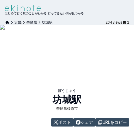
はじめて行く駅のことがわかる 行ってみたい街が見つかる
近畿
奈良県
坊城駅
204
views
2
ぼうじょう
坊城
駅
奈良県橿原市
ポスト
シェア
URLをコピー