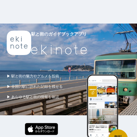
駅と街のガイドブックアプリ
▶ 駅と街の魅力やグルメを投稿
▶ 全国の駅に訪れた記録を残せる
▶ あらゆる駅と街の情報を確認