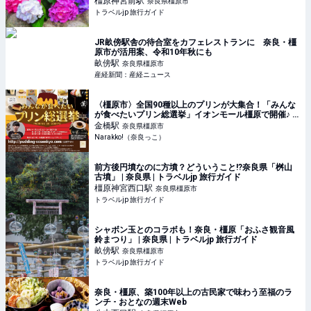
橿原神宮前
駅
奈良県橿原市
トラベルjp 旅行ガイド
JR畝傍駅舎の待合室をカフェレストランに 奈良・橿
原市が活用案、令和10年秋にも
畝傍
駅
奈良県橿原市
産経新聞：産経ニュース
〈橿原市〉全国90種以上のプリンが大集合！「みんな
が食べたいプリン総選挙」イオンモール橿原で開催♪ |
奈良の地域密着型・総合情報サイト Narakko!（奈良っ
金橋
駅
奈良県橿原市
こ）
Narakko!（奈良っこ）
前方後円墳なのに方墳？どういうこと!?奈良県「桝山
古墳」 | 奈良県 | トラベルjp 旅行ガイド
橿原神宮西口
駅
奈良県橿原市
トラベルjp 旅行ガイド
シャボン玉とのコラボも！奈良・橿原「おふさ観音風
鈴まつり」 | 奈良県 | トラベルjp 旅行ガイド
畝傍
駅
奈良県橿原市
トラベルjp 旅行ガイド
奈良・橿原、築100年以上の古民家で味わう至福のラ
ンチ - おとなの週末Web