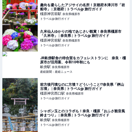
趣向を凝らしたアジサイの名所！京都府木津川市「岩
船寺」 | 京都府 | トラベルjp 旅行ガイド
橿原神宮前
駅
奈良県橿原市
トラベルjp 旅行ガイド
久米仙人ゆかりの地であじさい観賞！奈良県橿原市
「久米寺」 | 奈良県 | トラベルjp 旅行ガイド
橿原神宮前
駅
奈良県橿原市
トラベルjp 旅行ガイド
JR畝傍駅舎の待合室をカフェレストランに 奈良・橿
原市が活用案、令和10年秋にも
畝傍
駅
奈良県橿原市
産経新聞：産経ニュース
前方後円墳なのに方墳？どういうこと!?奈良県「桝山
古墳」 | 奈良県 | トラベルjp 旅行ガイド
橿原神宮西口
駅
奈良県橿原市
トラベルjp 旅行ガイド
シャボン玉とのコラボも！奈良・橿原「おふさ観音風
鈴まつり」 | 奈良県 | トラベルjp 旅行ガイド
畝傍
駅
奈良県橿原市
トラベルjp 旅行ガイド