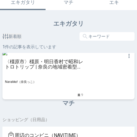
エキガタリ
マチ
エキ
エキガタリ
新着順
1
件の記事を表示しています
〈橿原市〉橿原・明日香村で昭和レ
トロトリップ | 奈良の地域密着型・
総合情報サイト Narakko!（奈良っ
こ）
Narakko!（奈良っこ）
9
マチ
ショッピング（日用品）
周辺のコンビニ（NAVITIME）