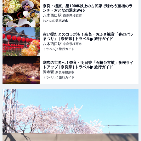
奈良・橿原、築100年以上の古民家で味わう至福のラ
ンチ - おとなの週末Web
八木西口
駅
奈良県橿原市
おとなの週末Web
赤い提灯とのコラボも！奈良・おふさ観音「春のバラ
まつり」 | 奈良県 | トラベルjp 旅行ガイド
八木西口
駅
奈良県橿原市
トラベルjp 旅行ガイド
幽玄の世界へ！奈良・明日香「石舞台古墳」夜桜ライ
トアップ | 奈良県 | トラベルjp 旅行ガイド
岡寺
駅
奈良県橿原市
トラベルjp 旅行ガイド