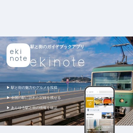
駅と街のガイドブックアプリ
▶ 駅と街の魅力やグルメを投稿
▶ 全国の駅に訪れた記録を残せる
▶ あらゆる駅と街の情報を確認