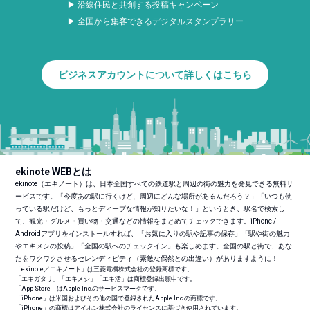
▶ 沿線住民と共創する投稿キャンペーン
▶ 全国から集客できるデジタルスタンプラリー
ビジネスアカウントについて詳しくはこちら
ekinote WEBとは
ekinote（エキノート）は、日本全国すべての鉄道駅と周辺の街の魅力を発見できる無料サ
ービスです。「今度あの駅に行くけど、周辺にどんな場所があるんだろう？」「いつも使
っている駅だけど、もっとディープな情報が知りたいな！」というとき、駅名で検索し
て、観光・グルメ・買い物・交通などの情報をまとめてチェックできます。iPhone /
Androidアプリをインストールすれば、「お気に入りの駅や記事の保存」「駅や街の魅力
やエキメシの投稿」「全国の駅へのチェックイン」も楽しめます。全国の駅と街で、あな
たをワクワクさせるセレンディピティ（素敵な偶然との出逢い）がありますように！
「ekinote／エキノート」は三菱電機株式会社の登録商標です。
「エキガタリ」「エキメシ」「エキ活」は商標登録出願中です。
「App Store」はApple Inc.のサービスマークです。
「iPhone」は米国およびその他の国で登録されたApple Inc.の商標です。
「iPhone」の商標はアイホン株式会社のライセンスに基づき使用されています。