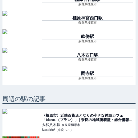
奈良県橿原市
橿原神宮西口
駅
奈良県橿原市
畝傍
駅
奈良県橿原市
八木西口
駅
奈良県橿原市
岡寺
駅
奈良県橿原市
周辺の駅の記事
〈橿原市〉近鉄百貨店となりの小さな純白カフェ
「blanc.（ブラン）」 | 奈良の地域密着型・総合情報サ
イト Narakko!（奈良っこ）
大和八木
駅
奈良県橿原市
Narakko!（奈良っこ）