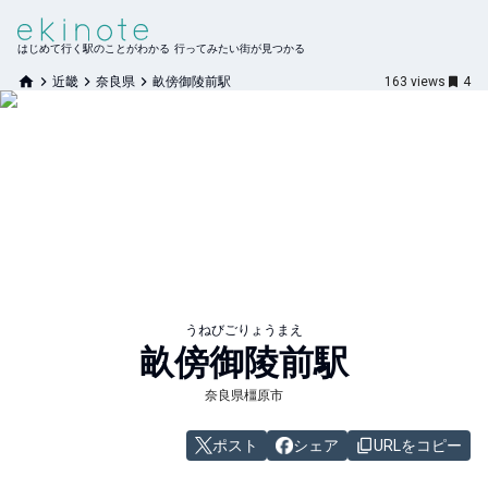
はじめて行く駅のことがわかる 行ってみたい街が見つかる
近畿
奈良県
畝傍御陵前駅
163
views
4
うねびごりょうまえ
畝傍御陵前
駅
奈良県橿原市
ポスト
シェア
URLをコピー