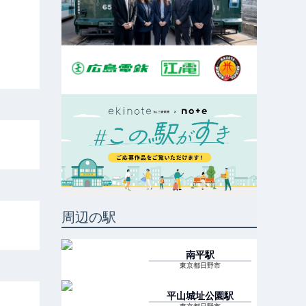
周辺の駅
南平
駅
東京都日野市
平山城址公園
駅