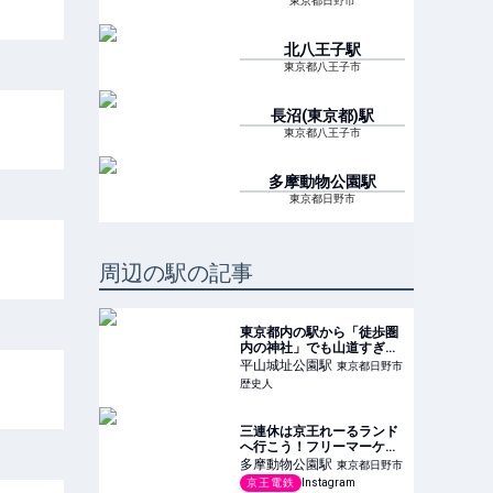
東京都日野市
北八王子
駅
東京都八王子市
長沼(東京都)
駅
東京都八王子市
多摩動物公園
駅
東京都日野市
周辺の駅の記事
東京都内の駅から「徒歩圏
内の神社」でも山道すぎて
普段着で行くと不安にな
平山城址公園
駅
東京都日野市
る……その理由とはいった
歴史人
い！？ ｜ 歴史人
三連休は京王れーるランド
へ行こう！フリーマーケッ
ト開催！
多摩動物公園
駅
東京都日野市
京王電鉄
Instagram