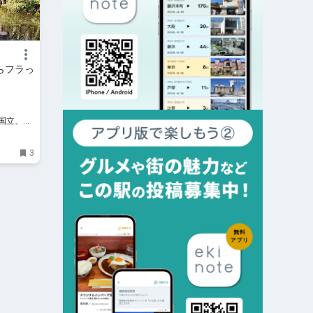
らフラっ
、国立、八
お出か
3