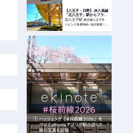
【八王子・日野】JR八高線
「北八王子」駅からフラっ
と街歩き
北八王子
駅
東京都八王子市
リビング多摩Web - 地元密着！ 立川、国立、八王子、昭島ほかのグルメ、イベント、お出かけ、習い事情報