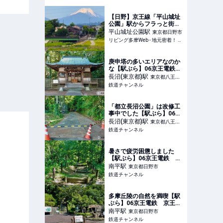
【日野】京王線「平山城址
公園」駅からフラっと街歩
き
平山城址公園
駅
東京都日野市
リビング多摩Web - 地元密着！ 立川、国立、八王子、昭島ほかのグルメ、イベント、お出かけ、習い事情報
庚申塔の多いエリアなのか
な【駅ぶら】06京王電鉄
京王線198 | コラム | 鉄道チ
長沼(東京都)
駅
東京都八王子
ャンネル
鉄道チャンネル
市
「都立長沼公園」は改修工
事中でした【駅ぶら】06京
王電鉄 京王線197 | コラム
長沼(東京都)
駅
東京都八王子
| 鉄道チャンネル
鉄道チャンネル
市
暑さで疲労困憊しました
【駅ぶら】06京王電鉄 京
王線185 | コラム | 鉄道チャ
南平
駅
東京都日野市
ンネル
鉄道チャンネル
多摩丘陵の自然を満喫【駅
ぶら】06京王電鉄 京王線
184 | コラム | 鉄道チャンネ
南平
駅
東京都日野市
ル
鉄道チャンネル