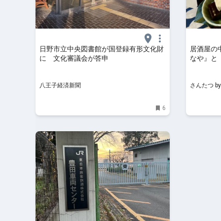
日野市立中央図書館が国登録有形文化財
居酒屋の
に 文化審議会が答申
なや』と
なったビ
｜さんたつ
八王子経済新聞
さんたつ b
6