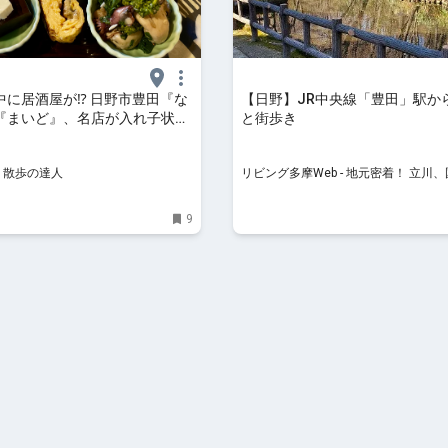
中に居酒屋が⁉ 日野市豊田『な
【日野】JR中央線「豊田」駅か
『まいど』、名店が入れ子状に
と街歩き
ルでほろ酔い【たまらんB面】
 by 散歩の達人
y 散歩の達人
リビング多摩Web - 地元密着！ 立川
王子、昭島ほかのグルメ、イベント、
け、習い事情報
9