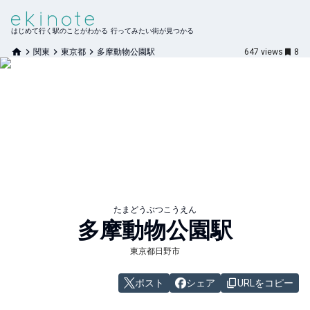
はじめて行く駅のことがわかる 行ってみたい街が見つかる
関東
東京都
多摩動物公園駅
647
views
8
たまどうぶつこうえん
多摩動物公園
駅
東京都日野市
ポスト
シェア
URLをコピー