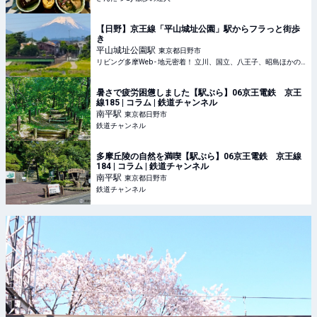
【日野】京王線「平山城址公園」駅からフラっと街歩
き
平山城址公園
駅
東京都日野市
リビング多摩Web - 地元密着！ 立川、国立、八王子、昭島ほかのグルメ、イベント、お出かけ、習い事情報
暑さで疲労困憊しました【駅ぶら】06京王電鉄 京王
線185 | コラム | 鉄道チャンネル
南平
駅
東京都日野市
鉄道チャンネル
多摩丘陵の自然を満喫【駅ぶら】06京王電鉄 京王線
184 | コラム | 鉄道チャンネル
南平
駅
東京都日野市
鉄道チャンネル