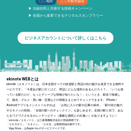
〇〇電鉄
△△市観光協会
▶ 沿線住民と共創する投稿キャンペーン
▶ 全国から集客できるデジタルスタンプラリー
ビジネスアカウントについて詳しくはこちら
ekinote WEBとは
ekinote（エキノート）は、日本全国すべての鉄道駅と周辺の街の魅力を発見できる無料サ
ービスです。「今度あの駅に行くけど、周辺にどんな場所があるんだろう？」「いつも使
っている駅だけど、もっとディープな情報が知りたいな！」というとき、駅名で検索し
て、観光・グルメ・買い物・交通などの情報をまとめてチェックできます。iPhone /
Androidアプリをインストールすれば、「お気に入りの駅や記事の保存」「駅や街の魅力
やエキメシの投稿」「全国の駅へのチェックイン」も楽しめます。全国の駅と街で、あな
たをワクワクさせるセレンディピティ（素敵な偶然との出逢い）がありますように！
「ekinote／エキノート」は三菱電機株式会社の登録商標です。
「エキガタリ」「エキメシ」「エキ活」は商標登録出願中です。
「App Store」はApple Inc.のサービスマークです。