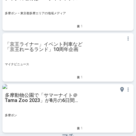
に！来年3月リニューアル – 多摩ポ
ン
多摩ポン – 東京都多摩エリアの地域メディア
1
「京王ライナー」イベント列車など
「京王れーるランド」10周年企画
マイナビニュース
1
多摩動物公園で「サマーナイト＠
Tama Zoo 2023」が8月の6日間開
催！夜20時まで延長
多摩ポン
1