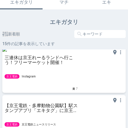
エキガタリ
マチ
エキ
エキガタリ
新着順
15
件の記事を表示しています
三連休は京王れーるランドへ行こ
う！フリーマーケット開催！
京王電鉄
Instagram
7
【京王電鉄・多摩動物公園駅】駅ス
タンプアプリ「エキタグ」に京王動
物園線多摩動物公園駅が登場！
京王電鉄
京王電鉄ニュースリリース