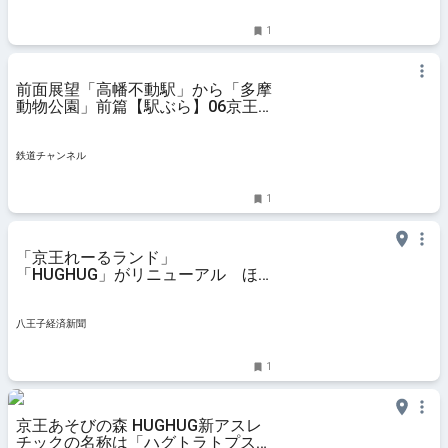
1
前面展望「高幡不動駅」から「多摩
動物公園」前篇【駅ぶら】06京王
電鉄266 動物園線1 | コラム | 鉄道
チャンネル
鉄道チャンネル
1
「京王れーるランド」
「HUGHUG」がリニューアル ほ
いけんたさんが来場
八王子経済新聞
1
京王あそびの森 HUGHUG新アスレ
チックの名称は「ハグトラトプス」