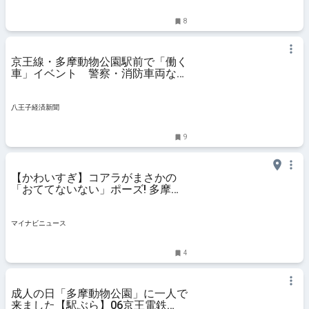
8
京王線・多摩動物公園駅前で「働く
車」イベント 警察・消防車両など
集結
八王子経済新聞
9
【かわいすぎ】コアラがまさかの
「おててないない」ポーズ! 多摩動
物公園公式Xの投稿が「癒やされ
る」と話題に
マイナビニュース
4
成人の日「多摩動物公園」に一人で
来ました【駅ぶら】06京王電鉄