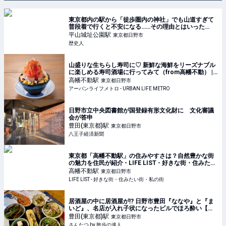
東京都内の駅から「徒歩圏内の神社」でも山道すぎて
普段着で行くと不安になる……その理由とはいった
い！？ ｜ 歴史人
平山城址公園
駅
東京都日野市
歴史人
山盛りな生ちらし寿司に♡ 新鮮な海鮮をリーズナブル
に楽しめる寿司酒場に行ってみて（from高幡不動） |
アーバンライフメトロ - URBAN LIFE METRO
高幡不動
駅
東京都日野市
アーバンライフメトロ - URBAN LIFE METRO
日野市立中央図書館が国登録有形文化財に 文化審議
会が答申
豊田(東京都)
駅
東京都日野市
八王子経済新聞
東京都「高幡不動駅」の住みやすさは？自然豊かな街
の魅力を住民が紹介 - LIFE LIST - 好きな街・住みたい
街・私の街
高幡不動
駅
東京都日野市
LIFE LIST - 好きな街・住みたい街・私の街
居酒屋の中に居酒屋が⁉ 日野市豊田『ななや』と『ま
いど』、名店が入れ子状になったビルでほろ酔い【た
まらんB面】｜さんたつ by 散歩の達人
豊田(東京都)
駅
東京都日野市
さんたつ by 散歩の達人