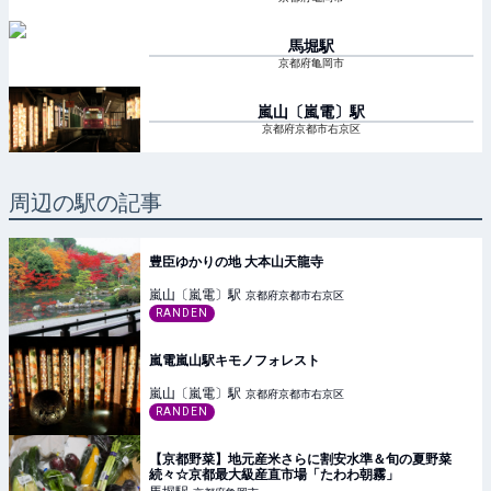
馬堀
駅
京都府亀岡市
嵐山〔嵐電〕
駅
京都府京都市右京区
周辺の駅の記事
豊臣ゆかりの地 大本山天龍寺
嵐山〔嵐電〕
駅
京都府京都市右京区
RANDEN
嵐電嵐山駅キモノフォレスト
嵐山〔嵐電〕
駅
京都府京都市右京区
RANDEN
【京都野菜】地元産米さらに割安水準＆旬の夏野菜
続々☆京都最大級産直市場「たわわ朝霧」