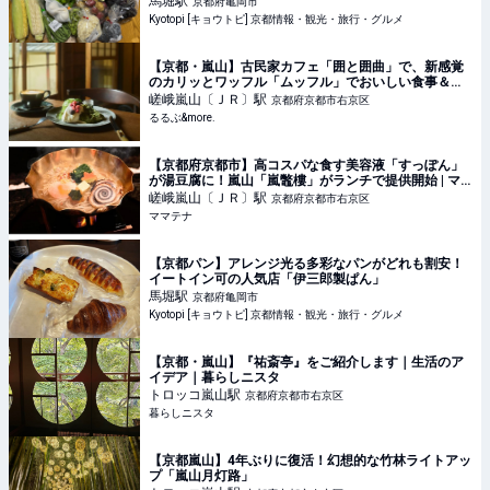
馬堀
駅
京都府亀岡市
Kyotopi [キョウトピ] 京都情報・観光・旅行・グルメ
【京都・嵐山】古民家カフェ「囲と囲曲」で、新感覚
のカリッとワッフル「ムッフル」でおいしい食事＆ス
イーツ時間｜るるぶ&more.
嵯峨嵐山〔ＪＲ〕
駅
京都府京都市右京区
るるぶ&more.
【京都府京都市】高コスパな食す美容液「すっぽん」
が湯豆腐に！嵐山「嵐鼈樓」がランチで提供開始 | マ
マテナ
嵯峨嵐山〔ＪＲ〕
駅
京都府京都市右京区
ママテナ
【京都パン】アレンジ光る多彩なパンがどれも割安！
イートイン可の人気店「伊三郎製ぱん」
馬堀
駅
京都府亀岡市
Kyotopi [キョウトピ] 京都情報・観光・旅行・グルメ
【京都・嵐山】『祐斎亭』をご紹介します｜生活のア
イデア｜暮らしニスタ
トロッコ嵐山
駅
京都府京都市右京区
暮らしニスタ
【京都嵐山】4年ぶりに復活！幻想的な竹林ライトアッ
プ「嵐山月灯路」