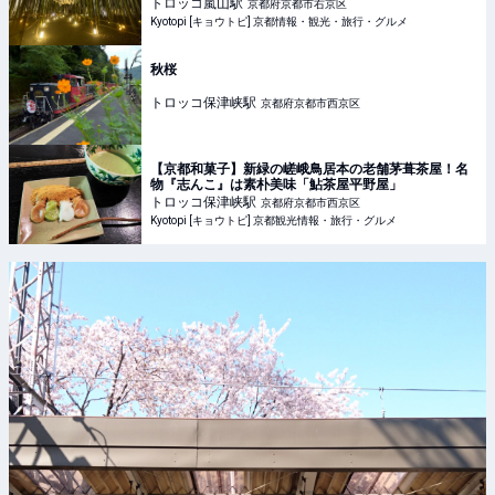
トロッコ嵐山
駅
京都府京都市右京区
Kyotopi [キョウトピ] 京都情報・観光・旅行・グルメ
秋桜
トロッコ保津峡
駅
京都府京都市西京区
【京都和菓子】新緑の嵯峨鳥居本の老舗茅葺茶屋！名
物『志んこ』は素朴美味「鮎茶屋平野屋」
トロッコ保津峡
駅
京都府京都市西京区
Kyotopi [キョウトピ] 京都観光情報・旅行・グルメ