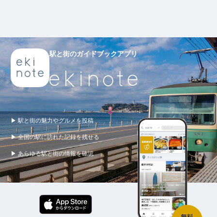
駅と街のガイドブックアプリ
▶ 駅と街の魅力やグルメを投稿
▶ 全国の駅に訪れた記録を残せる
▶ あらゆる駅と街の情報を確認