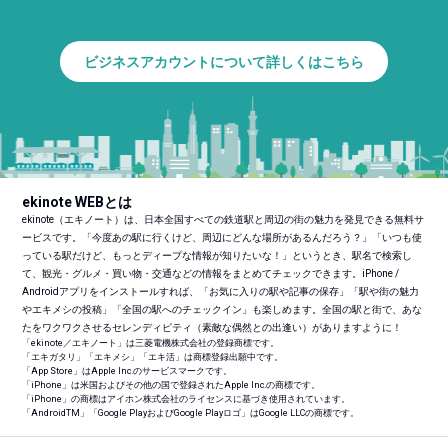
ビジネスアカウントについて詳しくはこちら
ekinote WEBとは
ekinote（エキノート）は、日本全国すべての鉄道駅と周辺の街の魅力を発見できる無料サ
ービスです。「今度あの駅に行くけど、周辺にどんな場所があるんだろう？」「いつも使
っている駅だけど、もっとディープな情報が知りたいな！」というとき、駅名で検索し
て、観光・グルメ・買い物・交通などの情報をまとめてチェックできます。iPhone /
Androidアプリをインストールすれば、「お気に入りの駅や記事の保存」「駅や街の魅力
やエキメシの投稿」「全国の駅へのチェックイン」も楽しめます。全国の駅と街で、あな
たをワクワクさせるセレンディピティ（素敵な偶然との出逢い）がありますように！
「ekinote／エキノート」は三菱電機株式会社の登録商標です。
「エキガタリ」「エキメシ」「エキ活」は商標登録出願中です。
「App Store」はApple Inc.のサービスマークです。
「iPhone」は米国およびその他の国で登録されたApple Inc.の商標です。
「iPhone」の商標はアイホン株式会社のライセンスに基づき使用されています。
「Android
TM
」「Google PlayおよびGoogle Playロゴ」はGoogle LLCの商標です。