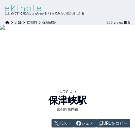
はじめて行く駅のことがわかる 行ってみたい街が見つかる
近畿
京都府
保津峡駅
250
views
5
ほづきょう
保津峡
駅
京都府亀岡市
ポスト
シェア
URLをコピー