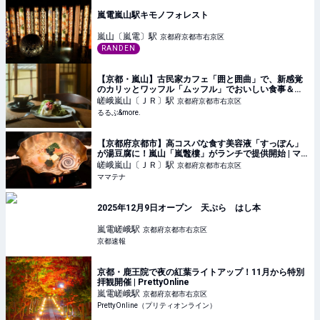
嵐電嵐山駅キモノフォレスト
嵐山〔嵐電〕
駅
京都府京都市右京区
RANDEN
【京都・嵐山】古民家カフェ「囲と囲曲」で、新感覚
のカリッとワッフル「ムッフル」でおいしい食事＆ス
イーツ時間｜るるぶ&more.
嵯峨嵐山〔ＪＲ〕
駅
京都府京都市右京区
るるぶ&more.
【京都府京都市】高コスパな食す美容液「すっぽん」
が湯豆腐に！嵐山「嵐鼈樓」がランチで提供開始 | マ
マテナ
嵯峨嵐山〔ＪＲ〕
駅
京都府京都市右京区
ママテナ
2025年12月9日オープン 天ぷら はし本
嵐電嵯峨
駅
京都府京都市右京区
京都速報
京都・鹿王院で夜の紅葉ライトアップ！11月から特別
拝観開催 | PrettyOnline
嵐電嵯峨
駅
京都府京都市右京区
PrettyOnline（プリティオンライン）