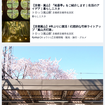
【京都・嵐山】『祐斎亭』をご紹介します｜生活のア
イデア｜暮らしニスタ
トロッコ嵐山
駅
京都府京都市右京区
暮らしニスタ
【京都嵐山】4年ぶりに復活！幻想的な竹林ライトアッ
プ「嵐山月灯路」
トロッコ嵐山
駅
京都府京都市右京区
Kyotopi [キョウトピ] 京都情報・観光・旅行・グルメ