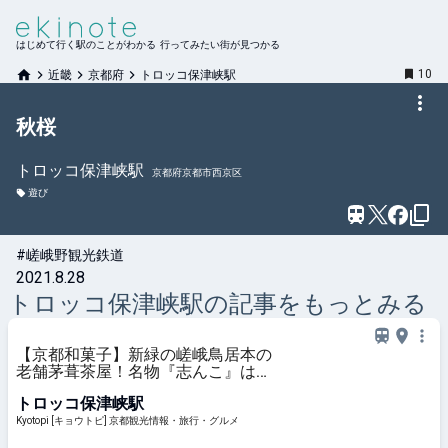
はじめて行く駅のことがわかる 行ってみたい街が見つかる
10
近畿
京都府
トロッコ保津峡駅
秋桜
トロッコ保津峡
駅
京都府京都市西京区
遊び
#嵯峨野観光鉄道
2021.8.28
トロッコ保津峡
駅の記事をもっとみる
【京都和菓子】新緑の嵯峨鳥居本の
老舗茅葺茶屋！名物『志んこ』は素
朴美味「鮎茶屋平野屋」
トロッコ保津峡駅
Kyotopi [キョウトピ] 京都観光情報・旅行・グルメ