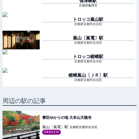
保津峡
駅
京都府亀岡市
トロッコ嵐山
駅
京都府京都市右京区
嵐山〔嵐電〕
駅
京都府京都市右京区
トロッコ嵯峨
駅
京都府京都市右京区
嵯峨嵐山〔ＪＲ〕
駅
京都府京都市右京区
周辺の駅の記事
豊臣ゆかりの地 大本山天龍寺
嵐山〔嵐電〕
駅
京都府京都市右京区
RANDEN