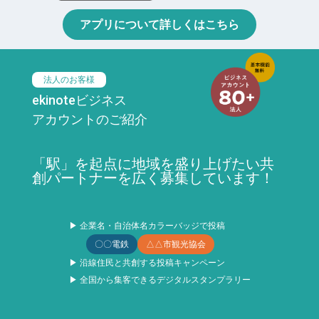
アプリについて詳しくはこちら
法人のお客様
ekinoteビジネス
アカウントのご紹介
「駅」を起点に地域を盛り上げたい共
創パートナーを広く募集しています！
▶ 企業名・自治体名カラーバッジで投稿
〇〇電鉄
△△市観光協会
▶ 沿線住民と共創する投稿キャンペーン
▶ 全国から集客できるデジタルスタンプラリー