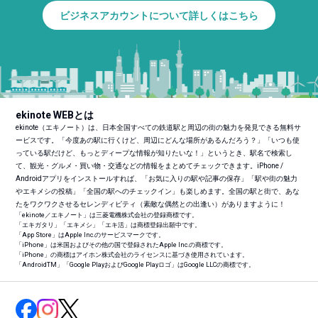
ビジネスアカウントについて詳しくはこちら
ekinote WEBとは
ekinote（エキノート）は、日本全国すべての鉄道駅と周辺の街の魅力を発見できる無料サ
ービスです。「今度あの駅に行くけど、周辺にどんな場所があるんだろう？」「いつも使
っている駅だけど、もっとディープな情報が知りたいな！」というとき、駅名で検索し
て、観光・グルメ・買い物・交通などの情報をまとめてチェックできます。iPhone /
Androidアプリをインストールすれば、「お気に入りの駅や記事の保存」「駅や街の魅力
やエキメシの投稿」「全国の駅へのチェックイン」も楽しめます。全国の駅と街で、あな
たをワクワクさせるセレンディピティ（素敵な偶然との出逢い）がありますように！
「ekinote／エキノート」は三菱電機株式会社の登録商標です。
「エキガタリ」「エキメシ」「エキ活」は商標登録出願中です。
「App Store」はApple Inc.のサービスマークです。
「iPhone」は米国およびその他の国で登録されたApple Inc.の商標です。
「iPhone」の商標はアイホン株式会社のライセンスに基づき使用されています。
「Android
TM
」「Google PlayおよびGoogle Playロゴ」はGoogle LLCの商標です。