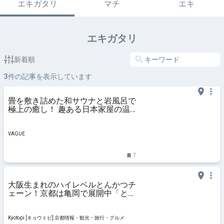
エキガタリ
マチ
エキ
エキガタリ
新着順
3
件の記事を表示しています
畳を敷き詰めた和サウナと岩風呂で
極上の癒し！ 趣ある日本家屋の温
もりと現代快適を融合させた京都の
里山に佇む「古民家一棟貸し宿」の
魅力とは | VAGUE(ヴァーグ)
VAGUE
7
大阪生まれのハイレベルとんかつチ
ェーン！京都は亀岡で展開中「とん
かつ ひろ喜 」
Kyotopi [キョウトピ] 京都情報・観光・旅行・グルメ