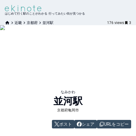
はじめて行く駅のことがわかる 行ってみたい街が見つかる
近畿
京都府
並河駅
176
views
3
なみかわ
並河
駅
京都府亀岡市
ポスト
シェア
URLをコピー