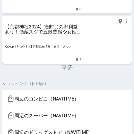
8
【京都神社2024】癌封じの御利益
あり！酒蔵スグで五穀豊穣や女性の
守護神「稗田野神社」
Kyotopi [キョウトピ] 京都観光情報・旅行・グルメ
1
マチ
ショッピング（日用品）
周辺のコンビニ（NAVITIME）
周辺のスーパー（NAVITIME）
周辺のドラッグストア（NAVITIME）