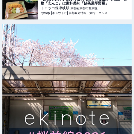
物『志んこ』は素朴美味「鮎茶屋平野屋」
トロッコ保津峡
駅
京都府京都市西京区
Kyotopi [キョウトピ] 京都観光情報・旅行・グルメ