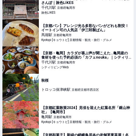
さんぽ｜旅色LIKES
千代川
駅
京都府亀岡市
旅色LIKES
【京都パン】アレンジ光る多彩なパンがどれも割安！
イートイン可の人気店「伊三郎製ぱん」
馬堀
駅
京都府亀岡市
Kyotopi [キョウトピ] 京都情報・観光・旅行・グルメ
【京都・亀岡】カラダが喜ぶ声が聞こえた…亀岡産の
食材を使った予約必須の「カフェnouka」｜シティリ
ビングWeb
千代川
駅
京都府亀岡市
シティリビングWeb
秋桜
トロッコ保津峡
駅
京都府京都市西京区
【京都紅葉散策2024】見頃を迎えた紅葉名所「鍬山神
社」【亀岡市】
亀岡
駅
京都府亀岡市
Kyotopi [キョウトピ] 京都情報・観光・旅行・グルメ
【京都和菓子】新緑の嵯峨鳥居本の老舗茅葺茶屋！名