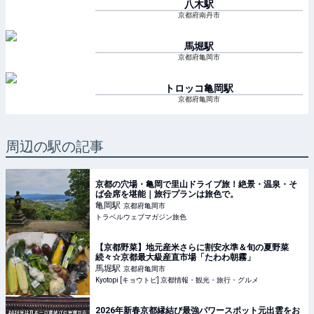
八木
駅
京都府南丹市
馬堀
駅
京都府亀岡市
トロッコ亀岡
駅
京都府亀岡市
周辺の駅の記事
京都の穴場・亀岡で里山ドライブ旅！絶景・温泉・そ
ば会席を堪能｜旅行プランは旅色で。
亀岡
駅
京都府亀岡市
トラベルウェブマガジン旅色
【京都野菜】地元産米さらに割安水準＆旬の夏野菜
続々☆京都最大級産直市場「たわわ朝霧」
馬堀
駅
京都府亀岡市
Kyotopi [キョウトピ] 京都情報・観光・旅行・グルメ
2026年新春京都縁結び最強パワースポット元出雲をお