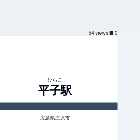
54
views
0
ひらこ
平子
駅
広島県庄原市