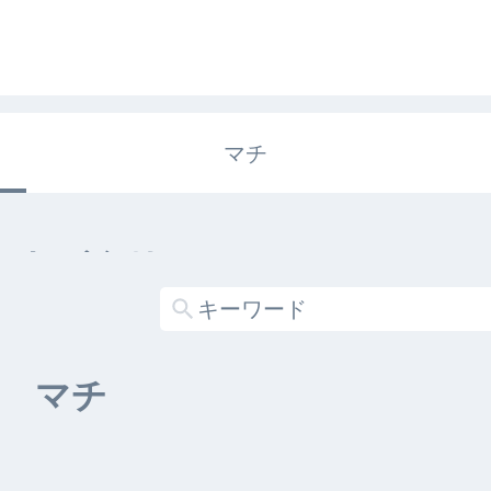
マチ
エキガタリ
する記事がありません
マチ