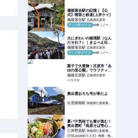
備後落合駅の記憶｜【公
式】喫茶と鉄道(上井ケイ)
備後落合
駅
広島県庄原市
#この駅がすき
note（ノート）
大にぎわいの秘境駅（なん
だそれ？）｜きよべえ社会
科の窓(佐藤清崇)
備後落合
駅
広島県庄原市
#この駅がすき
note（ノート）
親子で大冒険！庄原市「あ
ゆの里公園」でラフティン
グ体験をしてきました！
備後庄原
駅
広島県庄原市
ペコマガ
奥出雲おろち号が来たよ
出雲坂根
駅
島根県仁多郡奥出
雲町
夏バテ気味でも箸が進む！
奥出雲町『高原そば壱心』
で夏限定そばをズルズルっ
三井野原
駅
島根県仁多郡奥出
と – 日刊Lazuda
日刊Lazuda(ラズダ) - 島根・鳥取を知る、見る、食べる、遊ぶ、暮らすWebマガジン
雲町