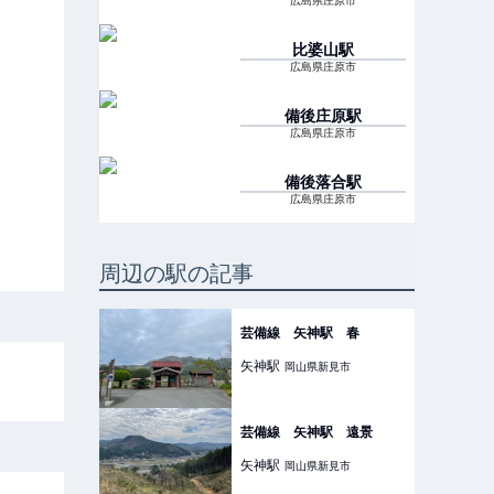
広島県庄原市
比婆山
駅
広島県庄原市
備後庄原
駅
広島県庄原市
備後落合
駅
広島県庄原市
周辺の駅の記事
芸備線 矢神駅 春
矢神
駅
岡山県新見市
芸備線 矢神駅 遠景
矢神
駅
岡山県新見市