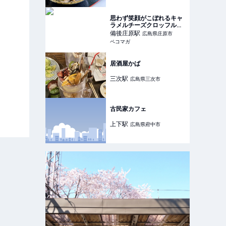
思わず笑顔がこぼれるキャ
ラメルチーズクロッフルに
出会ったよ…♡
備後庄原
駅
広島県庄原市
ペコマガ
居酒屋かば
三次
駅
広島県三次市
古民家カフェ
上下
駅
広島県府中市