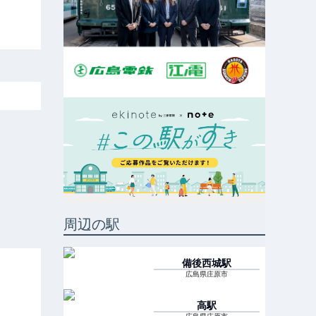
周辺の駅
備後西城
駅
広島県庄原市
高
駅