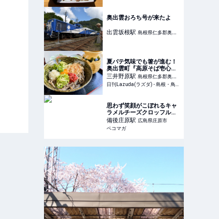
奥出雲おろち号が来たよ
出雲坂根
駅
島根県仁多郡奥出
雲町
夏バテ気味でも箸が進む！
奥出雲町『高原そば壱心』
で夏限定そばをズルズルっ
三井野原
駅
島根県仁多郡奥出
と – 日刊Lazuda
日刊Lazuda(ラズダ) - 島根・鳥取を知る、見る、食べる、遊ぶ、暮らすWebマガジン
雲町
思わず笑顔がこぼれるキャ
ラメルチーズクロッフルに
出会ったよ…♡
備後庄原
駅
広島県庄原市
ペコマガ