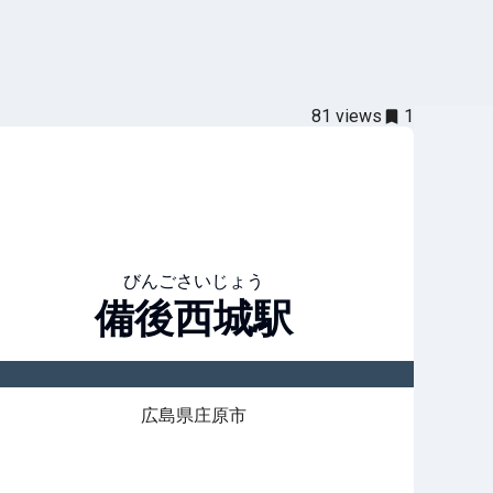
81
views
1
びんごさいじょう
備後西城
駅
広島県庄原市