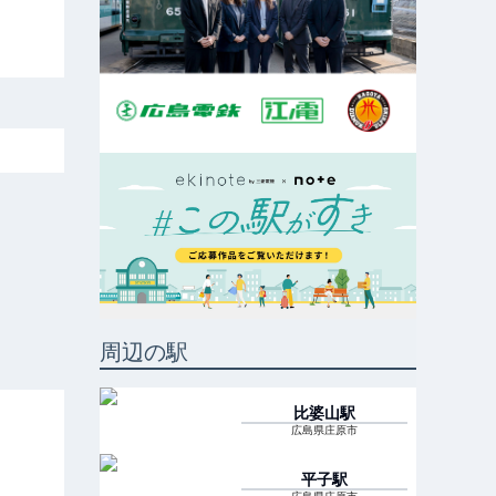
周辺の駅
比婆山
駅
広島県庄原市
平子
駅