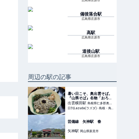
広島県庄原市
備後落合
駅
広島県庄原市
高
駅
広島県庄原市
道後山
駅
広島県庄原市
周辺の駅の記事
暑い日こそ、奥出雲そば。
『山県そば』名物「おろち
そば」でひと休み – 日刊
出雲横田
駅
島根県仁多郡奥出
Lazuda
日刊Lazuda(ラズダ) - 島根・鳥取を知る、見る、食べる、遊ぶ、暮らすWebマガジン
雲町
芸備線 矢神駅 春
矢神
駅
岡山県新見市