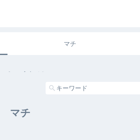
マチ
エキガタリ
する記事がありません
マチ