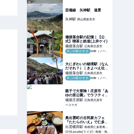
芸備線 矢神駅 遠景
矢神
駅
岡山県新見市
備後落合駅の記憶｜【公
式】喫茶と鉄道(上井ケイ)
備後落合
駅
広島県庄原市
#この駅がすき
note（ノート）
大にぎわいの秘境駅（なん
だそれ？）｜きよべえ社会
科の窓(佐藤清崇)
備後落合
駅
広島県庄原市
#この駅がすき
note（ノート）
親子で大冒険！庄原市「あ
ゆの里公園」でラフティン
グ体験をしてきました！
備後庄原
駅
広島県庄原市
ペコマガ
奥出雲町の古民家カフェ
『たたらのいえ』で仁多米×
和牛の最強ペアリングを –
出雲横田
駅
島根県仁多郡奥出
日刊Lazuda
日刊Lazuda(ラズダ) - 島根・鳥取を知る、見る、食べる、遊ぶ、暮らすWebマガジン
雲町